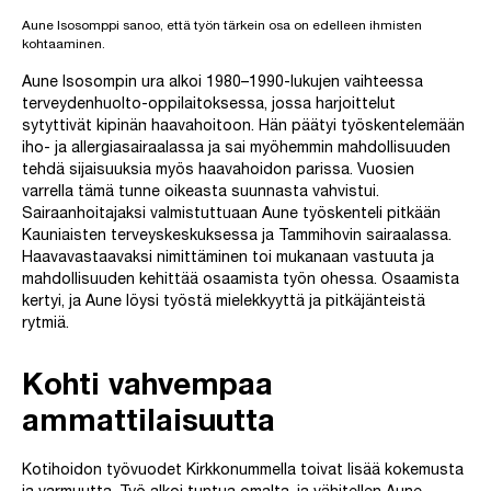
Aune Isosomppi sanoo, että työn tärkein osa on edelleen ihmisten
kohtaaminen.
Aune Isosompin ura alkoi 1980–1990-lukujen vaihteessa
terveydenhuolto-oppilaitoksessa, jossa harjoittelut
sytyttivät kipinän haavahoitoon. Hän päätyi työskentelemään
iho- ja allergiasairaalassa ja sai myöhemmin mahdollisuuden
tehdä sijaisuuksia myös haavahoidon parissa. Vuosien
varrella tämä tunne oikeasta suunnasta vahvistui.
Sairaanhoitajaksi valmistuttuaan Aune työskenteli pitkään
Kauniaisten terveyskeskuksessa ja Tammihovin sairaalassa.
Haavavastaavaksi nimittäminen toi mukanaan vastuuta ja
mahdollisuuden kehittää osaamista työn ohessa. Osaamista
kertyi, ja Aune löysi työstä mielekkyyttä ja pitkäjänteistä
rytmiä.
Kohti vahvempaa
ammattilaisuutta
Kotihoidon työvuodet Kirkkonummella toivat lisää kokemusta