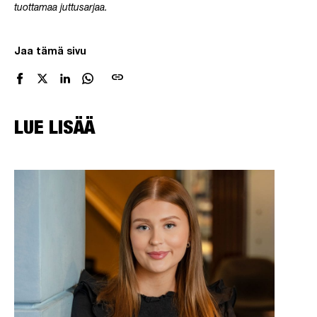
tuottamaa juttusarjaa.
Jaa tämä sivu
link
LUE LISÄÄ