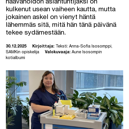
haavahoidon asiantuntijaksi on
kulkenut usean vaiheen kautta, mutta
jokainen askel on vienyt häntä
lähemmäs sitä, mitä hän tänä päivänä
tekee sydämestään.
30.12.2025
Kirjoittaja:
Teksti: Anna-Sofia Isosomppi,
SAMKin opiskelija
Valokuvaaja:
Aune Isosompin
kotialbumi