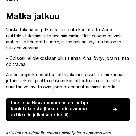
Matka jatkuu
Vaikka takana on pitkä ura ja monta koulutusta, Aune
ajattelee tulevaisuutta avoimin mielin. Eläkkeeseen on vielä
matkaa, ja hän pohtii usein, miten haluaa käyttää taitonsa
tulevina vuosina.
– Opiskelu ei ole koskaan ollut turhaa. Aina löytyy jotain uutta
opittavaa.
Aunen urapolku osoittaa, että jokainen askel tuo mukanaan
jotain tärkeää ja että rohkeus kouluttautua ja etsiä uutta
suuntaa voi avata ovia, joita ei osannut aiemmin nähdä.
Lue lisää Haavahoidon asiantuntija -
koulutuksesta (haku ei ole avoinna
artikkelin julkaisuhetkellä)
Artikkeli on kirjoitettu osana opiskelijoiden opinnoissaan