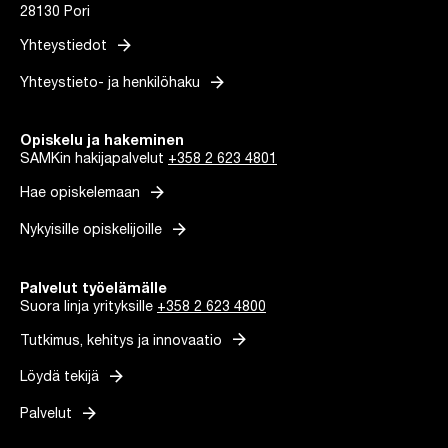
28130 Pori
arrow_forward
Yhteystiedot
arrow_forward
Yhteystieto- ja henkilöhaku
Opiskelu ja hakeminen
SAMKin hakijapalvelut
+358 2 623 4801
arrow_forward
Hae opiskelemaan
arrow_forward
Nykyisille opiskelijoille
Palvelut työelämälle
Suora linja yrityksille
+358 2 623 4800
arrow_forward
Tutkimus, kehitys ja innovaatio
arrow_forward
Löydä tekijä
arrow_forward
Palvelut