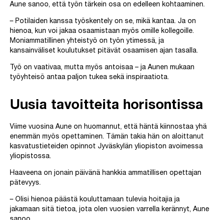
Aune sanoo, että työn tärkein osa on edelleen kohtaaminen.
– Potilaiden kanssa työskentely on se, mikä kantaa. Ja on
hienoa, kun voi jakaa osaamistaan myös omille kollegoille.
Moniammatillinen yhteistyö on työn ytimessä, ja
kansainväliset koulutukset pitävät osaamisen ajan tasalla.
Työ on vaativaa, mutta myös antoisaa – ja Aunen mukaan
työyhteisö antaa paljon tukea sekä inspiraatiota.
Uusia tavoitteita horisontissa
Viime vuosina Aune on huomannut, että häntä kiinnostaa yhä
enemmän myös opettaminen. Tämän takia hän on aloittanut
kasvatustieteiden opinnot Jyväskylän yliopiston avoimessa
yliopistossa.
Haaveena on jonain päivänä hankkia ammatillisen opettajan
pätevyys.
– Olisi hienoa päästä kouluttamaan tulevia hoitajia ja
jakamaan sitä tietoa, jota olen vuosien varrella kerännyt, Aune
sanoo.