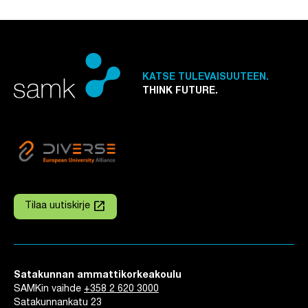
KATSE TULEVAISUUTEEN.
THINK FUTURE.
launch
Tilaa uutiskirje
Linkki avautuu uuteen välilehteen
Satakunnan ammattikorkeakoulu
SAMKin vaihde
+358 2 620 3000
Satakunnankatu 23