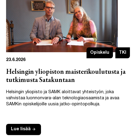
Opiskelu
TKI
23.6.2026
Helsingin yliopiston maisterikoulutusta ja
tutkimusta Satakuntaan
Helsingin yliopisto ja SAMK aloittavat yhteistyön, joka
vahvistaa luonnonvara-alan teknologiaosaamista ja avaa
SAMKin opiskelijoille uusia jatko-opintopolkuja.
arrow_forward
Lue lisää