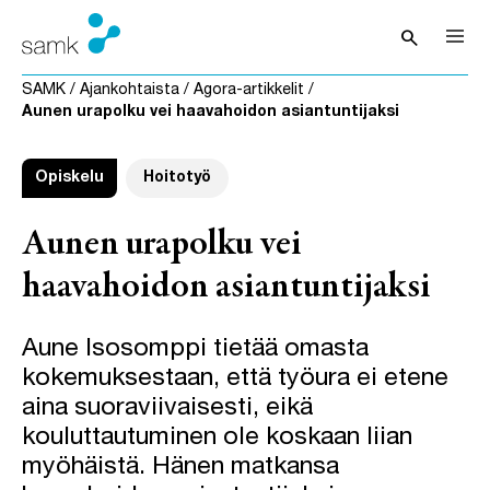
Siirry sisältöön
search
Avaa hak
SAMK
/
Ajankohtaista
/
Agora-artikkelit
/
Aunen urapolku vei haavahoidon asiantuntijaksi
Opiskelu
Hoitotyö
Aunen urapolku vei
haavahoidon asiantuntijaksi
Aune Isosomppi tietää omasta
kokemuksestaan, että työura ei etene
aina suoraviivaisesti, eikä
kouluttautuminen ole koskaan liian
myöhäistä. Hänen matkansa