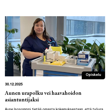
Opiskelu
30.12.2025
Aunen urapolku vei haavahoidon
asiantuntijaksi
Aune Isosomppi tietää omasta kokemuksestaan, että työura