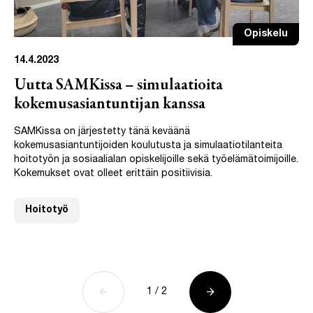
Opiskelu
14.4.2023
Uutta SAMKissa – simulaatioita
kokemusasiantuntijan kanssa
SAMKissa on järjestetty tänä keväänä
kokemusasiantuntijoiden koulutusta ja simulaatiotilanteita
hoitotyön ja sosiaalialan opiskelijoille sekä työelämätoimijoille.
Kokemukset ovat olleet erittäin positiivisia.
Hoitotyö
arrow_back
arrow_forward
Näytettävä sivu 1 / 2
1
/
2
Edellinen sivu
Seuraava sivu