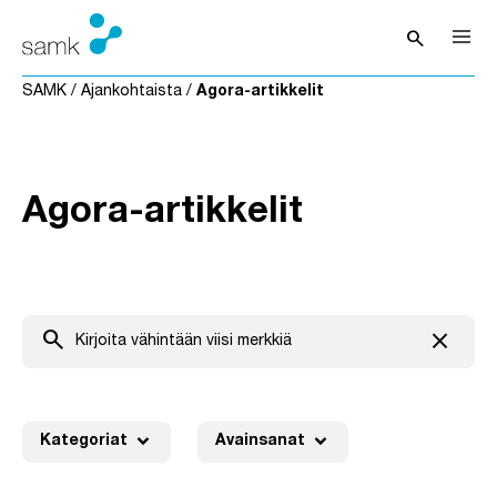
Siirry sisältöön
search
Avaa hak
SAMK
/
Ajankohtaista
/
Agora-artikkelit
Agora-artikkelit
search
close
Tyhjenn
expand_more
expand_more
Kategoriat
Avainsanat