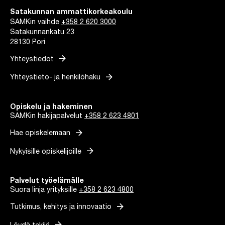
Satakunnan ammattikorkeakoulu
SAMKin vaihde
+358 2 620 3000
Satakunnankatu 23
28130 Pori
arrow_forward
Yhteystiedot
arrow_forward
Yhteystieto- ja henkilöhaku
Opiskelu ja hakeminen
SAMKin hakijapalvelut
+358 2 623 4801
arrow_forward
Hae opiskelemaan
arrow_forward
Nykyisille opiskelijoille
Palvelut työelämälle
Suora linja yrityksille
+358 2 623 4800
arrow_forward
Tutkimus, kehitys ja innovaatio
arrow_forward