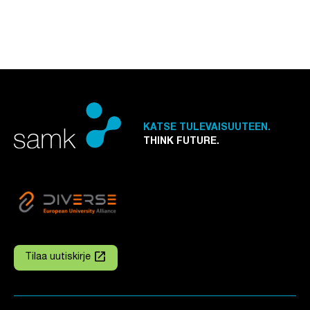
KATSE TULEVAISUUTEEN.
THINK FUTURE.
launch
Tilaa uutiskirje
Linkki avautuu uuteen välilehteen