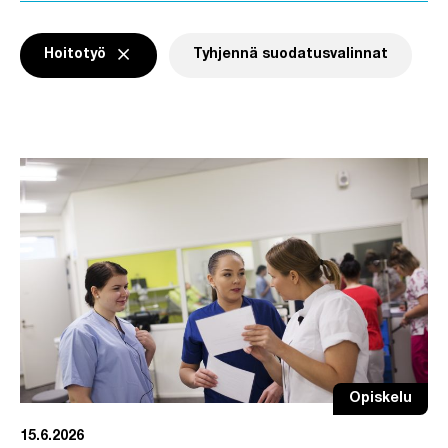
Poista aktiivinen suodatin painamalla suo
close
Hoitotyö
Tyhjennä suodatusvalinnat
Poista suodatin
Hoitotyö
Opiskelu
15.6.2026