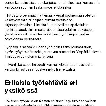
paljon kansainvälisiä opiskelijoita, joita helpottaa, kun asioita
kerrotaan suomen lisäksi myös englanniksi.
”Tutustu työelämään ja tienaa” -kesätyöohjelmaan otettiin
kesätyöntekijöitä neljään toimintayksikköön;
kirjastopalveluihin, kiinteistö- ja turvallisuuspalveluihin,
henkilöstöpalveluihin sekä viestintäpalveluihin. Jokaiseen
yksikköön valittiin yhdestä kahteen työntekijää heidän
toiveidensa perusteella.
Työpäivä sisältää kuuden työtunnin lisäksi lounastauon,
hyvän työyhteisön sekä joustavan aikataulun. Ympärillä olevat
ihmiset ovat mukavia ja rentoja.
– Työnteko sujuu helposti, kun henkilökunta on avuliasta,
kertoo kirjastossa työskennellyt
Irene Lahti
.
Erilaisia työtehtäviä eri
yksiköissä
Jokainen työpäivä on hieman erilainen ja yksiköiden välinen