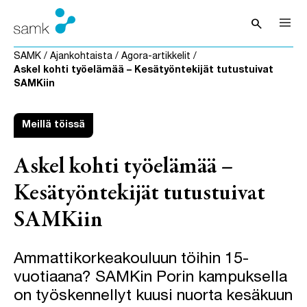
Siirry sisältöön
search
Avaa hak
SAMK
/
Ajankohtaista
/
Agora-artikkelit
/
Askel kohti työelämää – Kesätyöntekijät tutustuivat
SAMKiin
Meillä töissä
Askel kohti työelämää –
Kesätyöntekijät tutustuivat
SAMKiin
Ammattikorkeakouluun töihin 15-
vuotiaana? SAMKin Porin kampuksella
on työskennellyt kuusi nuorta kesäkuun