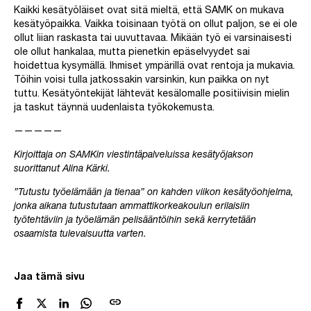
Kaikki kesätyöläiset ovat sitä mieltä, että SAMK on mukava
kesätyöpaikka. Vaikka toisinaan työtä on ollut paljon, se ei ole
ollut liian raskasta tai uuvuttavaa. Mikään työ ei varsinaisesti
ole ollut hankalaa, mutta pienetkin epäselvyydet sai
hoidettua kysymällä. Ihmiset ympärillä ovat rentoja ja mukavia.
Töihin voisi tulla jatkossakin varsinkin, kun paikka on nyt
tuttu. Kesätyöntekijät lähtevät kesälomalle positiivisin mielin
ja taskut täynnä uudenlaista työkokemusta.
—————
Kirjoittaja on SAMKin viestintäpalveluissa kesätyöjakson
suorittanut Alina Kärki.
”Tutustu työelämään ja tienaa” on kahden viikon kesätyöohjelma,
jonka aikana tutustutaan ammattikorkeakoulun erilaisiin
työtehtäviin ja työelämän pelisääntöihin sekä kerrytetään
osaamista tulevaisuutta varten.
Jaa tämä sivu
link