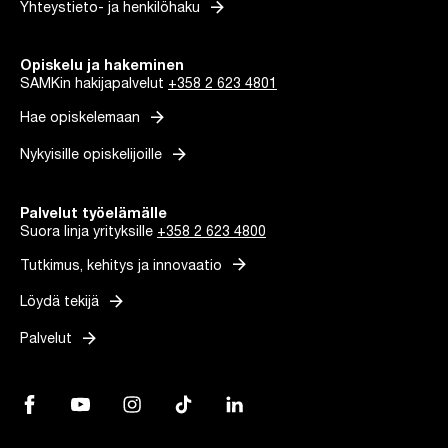
arrow_forward
Yhteystieto- ja henkilöhaku
Opiskelu ja hakeminen
SAMKin hakijapalvelut
+358 2 623 4801
arrow_forward
Hae opiskelemaan
arrow_forward
Nykyisille opiskelijoille
Palvelut työelämälle
Suora linja yrityksille
+358 2 623 4800
arrow_forward
Tutkimus, kehitys ja innovaatio
arrow_forward
Löydä tekijä
arrow_forward
Palvelut
Facebook, Linkki avautuu uuteen välilehteen
YouTube, Linkki avautuu uuteen välilehteen
Instagram, Linkki avautuu uuteen välilehteen
TikTok, Linkki avautuu uuteen välilehteen
LinkedIn, Linkki avautuu uuteen vä