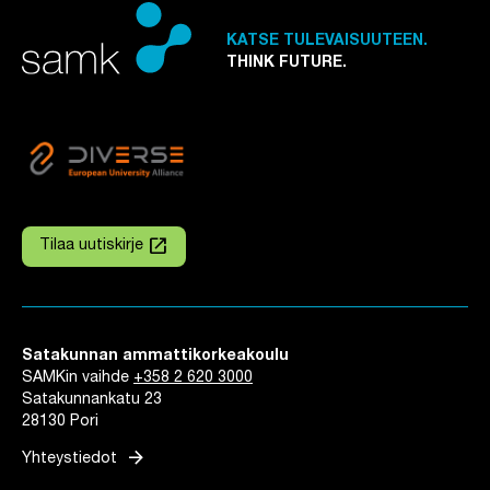
KATSE TULEVAISUUTEEN.
THINK FUTURE.
launch
Tilaa uutiskirje
Linkki avautuu uuteen välilehteen
Satakunnan ammattikorkeakoulu
SAMKin vaihde
+358 2 620 3000
Satakunnankatu 23
28130 Pori
arrow_forward
Yhteystiedot