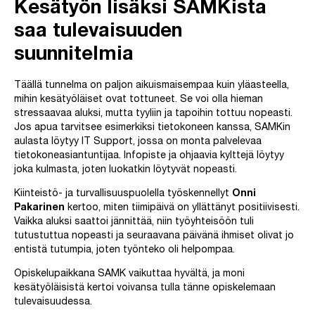
Kesätyön lisäksi SAMKista
saa tulevaisuuden
suunnitelmia
Täällä tunnelma on paljon aikuismaisempaa kuin yläasteella,
mihin kesätyöläiset ovat tottuneet. Se voi olla hieman
stressaavaa aluksi, mutta tyyliin ja tapoihin tottuu nopeasti.
Jos apua tarvitsee esimerkiksi tietokoneen kanssa, SAMKin
aulasta löytyy IT Support, jossa on monta palvelevaa
tietokoneasiantuntijaa. Infopiste ja ohjaavia kylttejä löytyy
joka kulmasta, joten luokatkin löytyvät nopeasti.
Kiinteistö- ja turvallisuuspuolella työskennellyt
Onni
Pakarinen
kertoo, miten tiimipäivä on yllättänyt positiivisesti.
Vaikka aluksi saattoi jännittää, niin työyhteisöön tuli
tutustuttua nopeasti ja seuraavana päivänä ihmiset olivat jo
entistä tutumpia, joten työnteko oli helpompaa.
Opiskelupaikkana SAMK vaikuttaa hyvältä, ja moni
kesätyöläisistä kertoi voivansa tulla tänne opiskelemaan
tulevaisuudessa.