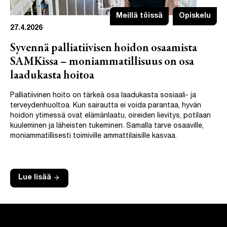
Meillä töissä
Opiskelu
27.4.2026
Syvennä palliatiivisen hoidon osaamista
SAMKissa – moniammatillisuus on osa
laadukasta hoitoa
Palliatiivinen hoito on tärkeä osa laadukasta sosiaali- ja
terveydenhuoltoa. Kun sairautta ei voida parantaa, hyvän
hoidon ytimessä ovat elämänlaatu, oireiden lievitys, potilaan
kuuleminen ja läheisten tukeminen. Samalla tarve osaaville,
moniammatillisesti toimiville ammattilaisille kasvaa.
arrow_forward
Lue lisää