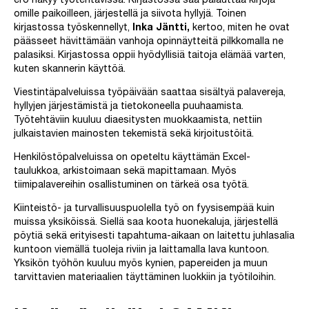
ero näkyy työtehtävissä. Kirjastossa saa palauttaa kirjoja
omille paikoilleen, järjestellä ja siivota hyllyjä. Toinen
kirjastossa työskennellyt,
Inka Jäntti,
kertoo, miten he ovat
päässeet hävittämään vanhoja opinnäytteitä pilkkomalla ne
palasiksi. Kirjastossa oppii hyödyllisiä taitoja elämää varten,
kuten skannerin käyttöä.
Viestintäpalveluissa työpäivään saattaa sisältyä palavereja,
hyllyjen järjestämistä ja tietokoneella puuhaamista.
Työtehtäviin kuuluu diaesitysten muokkaamista, nettiin
julkaistavien mainosten tekemistä sekä kirjoitustöitä.
Henkilöstöpalveluissa on opeteltu käyttämän Excel-
taulukkoa, arkistoimaan sekä mapittamaan. Myös
tiimipalavereihin osallistuminen on tärkeä osa työtä.
Kiinteistö- ja turvallisuuspuolella työ on fyysisempää kuin
muissa yksiköissä. Siellä saa koota huonekaluja, järjestellä
pöytiä sekä erityisesti tapahtuma-aikaan on laitettu juhlasalia
kuntoon viemällä tuoleja riviin ja laittamalla lava kuntoon.
Yksikön työhön kuuluu myös kynien, papereiden ja muun
tarvittavien materiaalien täyttäminen luokkiin ja työtiloihin.