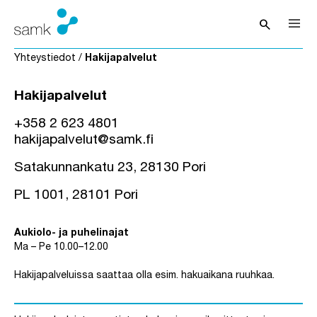
Siirry sisältöön
search
Avaa hak
Yhteystiedot
/
Hakijapalvelut
Hakijapalvelut
+358 2 623 4801
hakijapalvelut@samk.fi
Satakunnankatu 23, 28130 Pori
PL 1001, 28101 Pori
Aukiolo- ja puhelinajat
Ma – Pe 10.00–12.00
Hakijapalveluissa saattaa olla esim. hakuaikana ruuhkaa.