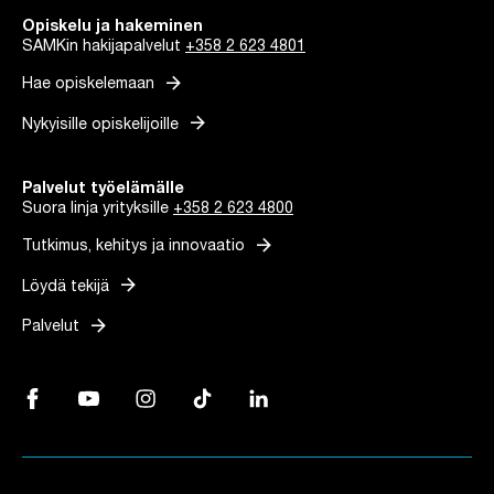
Opiskelu ja hakeminen
SAMKin hakijapalvelut
+358 2 623 4801
arrow_forward
Hae opiskelemaan
arrow_forward
Nykyisille opiskelijoille
Palvelut työelämälle
Suora linja yrityksille
+358 2 623 4800
arrow_forward
Tutkimus, kehitys ja innovaatio
arrow_forward
Löydä tekijä
arrow_forward
Palvelut
Facebook, Linkki avautuu uuteen välilehteen
YouTube, Linkki avautuu uuteen välilehteen
Instagram, Linkki avautuu uuteen välilehteen
TikTok, Linkki avautuu uuteen välilehteen
LinkedIn, Linkki avautuu uuteen vä