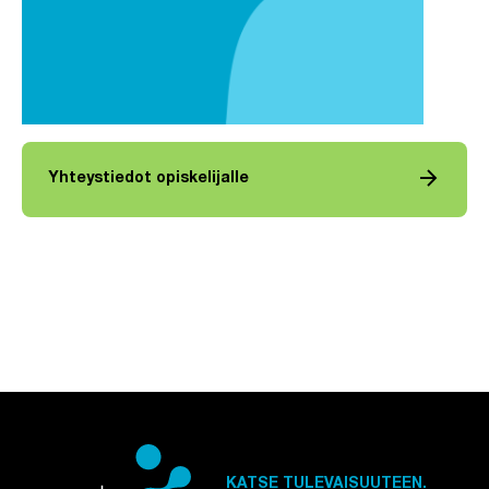
arrow_forward
Yhteystiedot opiskelijalle
KATSE TULEVAISUUTEEN.