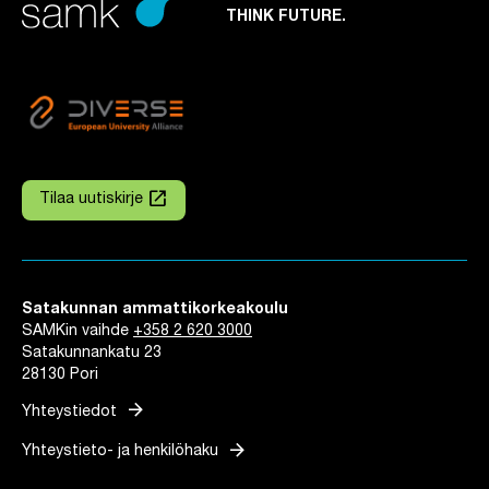
THINK FUTURE.
launch
Tilaa uutiskirje
Linkki avautuu uuteen välilehteen
Satakunnan ammattikorkeakoulu
SAMKin vaihde
+358 2 620 3000
Satakunnankatu 23
28130 Pori
arrow_forward
Yhteystiedot
arrow_forward
Yhteystieto- ja henkilöhaku