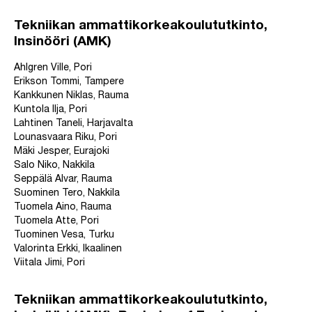
Tekniikan ammattikorkeakoulututkinto,
Insinööri (AMK)
Ahlgren Ville, Pori
Erikson Tommi, Tampere
Kankkunen Niklas, Rauma
Kuntola Ilja, Pori
Lahtinen Taneli, Harjavalta
Lounasvaara Riku, Pori
Mäki Jesper, Eurajoki
Salo Niko, Nakkila
Seppälä Alvar, Rauma
Suominen Tero, Nakkila
Tuomela Aino, Rauma
Tuomela Atte, Pori
Tuominen Vesa, Turku
Valorinta Erkki, Ikaalinen
Viitala Jimi, Pori
Tekniikan ammattikorkeakoulututkinto,