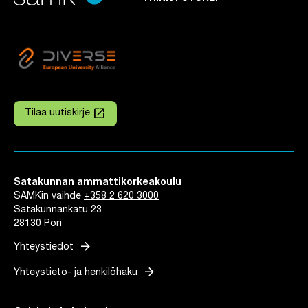
launch
Tilaa uutiskirje
Linkki avautuu uuteen välilehteen
Satakunnan ammattikorkeakoulu
SAMKin vaihde
+358 2 620 3000
Satakunnankatu 23
28130 Pori
arrow_forward
Yhteystiedot
arrow_forward
Yhteystieto- ja henkilöhaku