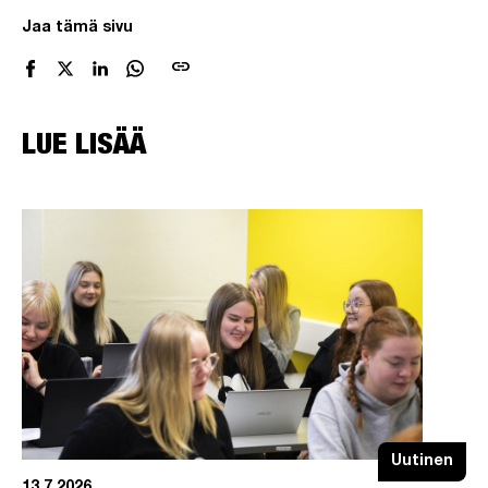
Jaa tämä sivu
link
LUE LISÄÄ
Uutinen
13.7.2026