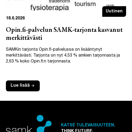
Uutinen
18.6.2026
Opin.fi-palvelun SAMK-tarjonta kasvanut
merkittävästi
SAMKin tarjonta Opin.fi-palvelussa on lisääntynyt
merkittävästi. Tarjonta on nyt 4,53 % amkien tarjonnasta ja
2,63 % koko Opin.fi:n tarjonnasta.
arrow_forward
Lue lisää
KATSE TULEVAISUUTEEN.
THINK FUTURE.