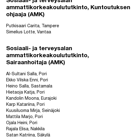
Sosiaali- ja terveysalan
ammattikorkeakoulututkinto, Kuntoutuksen
ohjaaja (AMK)
Putkisaari Carita, Tampere
Simelius Lotte, Vantaa
Sosiaali- ja terveysalan
ammattikorkeakoulututkinto,
Sairaanhoitaja (AMK)
Al-Sultani Salla, Pori
Ekko Vilska Enni, Pori
Heino Salla, Sastamala
Hietaoja Katja, Pori
Kandolin Moona, Eurajoki
Karp Katariina, Pori
Kuusiluoma Mirja, Seinäjoki
Mattila Marjo, Pori
Ojala Heini, Pori
Rajala Elisa, Nakkila
Satan Katriina, Säkylä