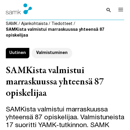
Siirry sisältöön
search
Avaa hak
SAMK
/
Ajankohtaista
/
Tiedotteet
/
SAMKista valmistui marraskuussa yhteensä 87
opiskelijaa
Uutinen
Valmistuminen
SAMKista valmistui
marraskuussa yhteensä 87
opiskelijaa
SAMKista valmistui marraskuussa
yhteensä 87 opiskelijaa. Valmistuneista
17 suoritti YAMK-tutkinnon. SAMK