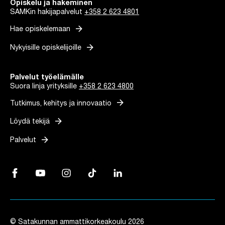
Opiskelu ja hakeminen
SAMKin hakijapalvelut
+358 2 623 4801
arrow_forward
Hae opiskelemaan
arrow_forward
Nykyisille opiskelijoille
Palvelut työelämälle
Suora linja yrityksille
+358 2 623 4800
arrow_forward
Tutkimus, kehitys ja innovaatio
arrow_forward
Löydä tekijä
arrow_forward
Palvelut
Facebook, Linkki avautuu uuteen välilehteen
YouTube, Linkki avautuu uuteen välilehteen
Instagram, Linkki avautuu uuteen välilehteen
TikTok, Linkki avautuu uuteen välilehteen
LinkedIn, Linkki avautuu uuteen vä
© Satakunnan ammattikorkeakoulu 2026