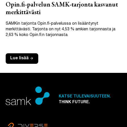
Opin.fi-palvelun SAMK-tarjonta kasvanut
merkittävästi
SAMKin tarjonta Opin.fi-palvelussa on lisääntynyt
merkittävästi. Tarjonta on nyt 4,53 % amkien tarjonnasta ja
2,63 % koko Opin.fi:n tarjonnasta.
arrow_forward
Lue lisää
KATSE TULEVAISUUTEEN.
THINK FUTURE.