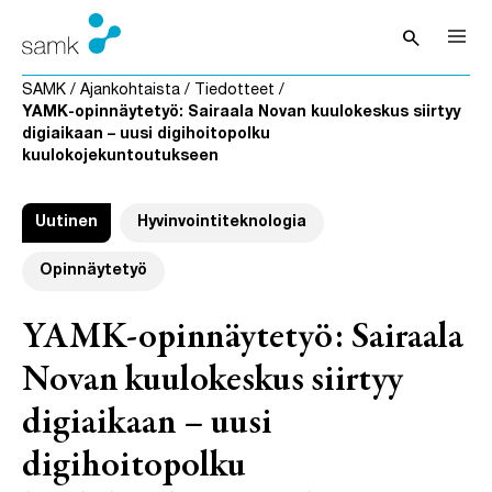
Siirry sisältöön
search
Avaa hak
SAMK
/
Ajankohtaista
/
Tiedotteet
/
YAMK-opinnäytetyö: Sairaala Novan kuulokeskus siirtyy
digiaikaan – uusi digihoitopolku
kuulokojekuntoutukseen
Uutinen
Hyvinvointiteknologia
Opinnäytetyö
YAMK-opinnäytetyö: Sairaala
Novan kuulokeskus siirtyy
digiaikaan – uusi
digihoitopolku