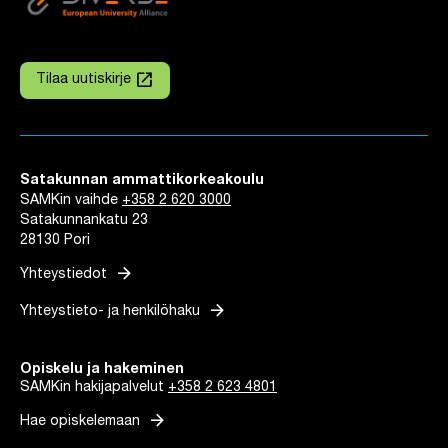
launch
Tilaa uutiskirje
Linkki avautuu uuteen välilehteen
Satakunnan ammattikorkeakoulu
SAMKin vaihde
+358 2 620 3000
Satakunnankatu 23
28130 Pori
arrow_forward
Yhteystiedot
arrow_forward
Yhteystieto- ja henkilöhaku
Opiskelu ja hakeminen
SAMKin hakijapalvelut
+358 2 623 4801
arrow_forward
Hae opiskelemaan