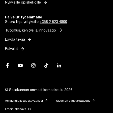
arrow_forward
Nykyisille opiskelijoille
Palvelut työelämälle
Suora linja yrityksille
+358 2 623 4800
arrow_forward
Tutkimus, kehitys ja innovaatio
arrow_forward
Löydä tekijä
arrow_forward
Palvelut
Facebook, Linkki avautuu uuteen välilehteen
YouTube, Linkki avautuu uuteen välilehteen
Instagram, Linkki avautuu uuteen välilehteen
TikTok, Linkki avautuu uuteen välilehteen
LinkedIn, Linkki avautuu uuteen vä
© Satakunnan ammattikorkeakoulu 2026
arrow_forward
arrow_forward
Asiakirjajulkisuuskuvaukset
Sivuston saavutettavuus
launch
Ilmoituskanava
Linkki avautuu uuteen välilehteen