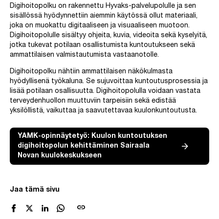
Digihoitopolku on rakennettu Hyvaks-palvelupolulle ja sen
sisällössä hyödynnettiin aiemmin käytössä ollut materiaali,
joka on muokattu digitaaliseen ja visuaaliseen muotoon.
Digihoitopolulle sisältyy ohjeita, kuvia, videoita sekä kyselyitä,
jotka tukevat potilaan osallistumista kuntoutukseen sekä
ammattilaisen valmistautumista vastaanotolle.
Digihoitopolku nähtiin ammattilaisen näkökulmasta
hyödyllisenä työkaluna. Se sujuvoittaa kuntoutusprosessia ja
lisää potilaan osallisuutta. Digihoitopolulla voidaan vastata
terveydenhuollon muuttuviin tarpeisiin sekä edistää
yksilöllistä, vaikuttaa ja saavutettavaa kuulonkuntoutusta.
YAMK-opinnäytetyö: Kuulon kuntoutuksen
digihoitopolun kehittäminen Sairaala
Novan kuulokeskukseen
Jaa tämä sivu
link