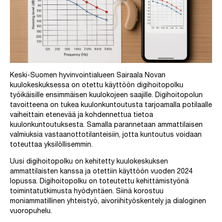
Keski-Suomen hyvinvointialueen Sairaala Novan
kuulokeskuksessa on otettu käyttöön digihoitopolku
työikäisille ensimmäisen kuulokojeen saajille. Digihoitopolun
tavoitteena on tukea kuulonkuntoutusta tarjoamalla potilaalle
vaiheittain etenevää ja kohdennettua tietoa
kuulonkuntoutuksesta. Samalla parannetaan ammattilaisen
valmiuksia vastaanottotilanteisiin, jotta kuntoutus voidaan
toteuttaa yksilöllisemmin.
Uusi digihoitopolku on kehitetty kuulokeskuksen
ammattilaisten kanssa ja otettiin käyttöön vuoden 2024
lopussa. Digihoitopolku on toteutettu kehittämistyönä
toimintatutkimusta hyödyntäen. Siinä korostuu
moniammatillinen yhteistyö, aivoriihityöskentely ja dialoginen
vuoropuhelu.