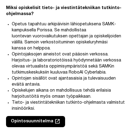
Miksi opiskelisit tieto- ja viestintätekniikan tutkinto-
ohjelmassa?
Opetus tapahtuu arkipäivisin lähiopetuksena SAMK-
kampuksella Porissa. Se mahdollistaa
luontevan vuorovaikutuksen opettajan ja opiskelijoiden
välillä. Samoin verkostoituminen opiskeluryhmäsi
kanssa on helppoa.
Opintojaksojen aineistot ovat pääosin verkossa.
Harjoitus- ja laboratoriotöissä hyödynnetään verkossa
olevaa virtuaalista oppimisympäristöä sekä SAMKin
tutkimuskeskuksiin kuuluvaa RoboAI Cyberlabia.
Opintojen sisällöt ovat ajantasaisia ja tulevaisuuden
eväitä antavia.
Opiskelujen aikana on mahdollisuus tehdä erilaisia
harjoitustöitä myös omaan työpaikkaan.
Tieto- ja viestintätekniikan tutkinto-ohjelmasta valmistut
insinööriksi.
launch
Opintosuunnitelma
Linkki avautuu uuteen välilehteen