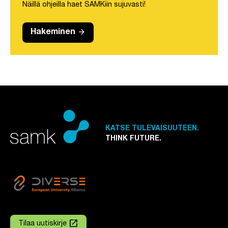
Näillä ohjeilla haet SAMKiin sujuvasti!
arrow_forward
Hakeminen
KATSE TULEVAISUUTEEN.
THINK FUTURE.
launch
Tilaa uutiskirje