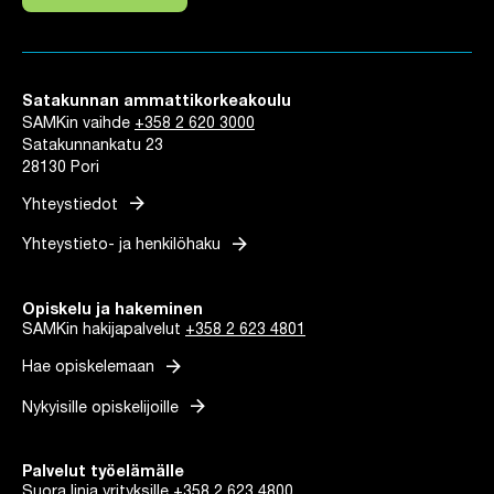
Linkki avautuu uuteen välilehteen
Satakunnan ammattikorkeakoulu
SAMKin vaihde
+358 2 620 3000
Satakunnankatu 23
28130 Pori
arrow_forward
Yhteystiedot
arrow_forward
Yhteystieto- ja henkilöhaku
Opiskelu ja hakeminen
SAMKin hakijapalvelut
+358 2 623 4801
arrow_forward
Hae opiskelemaan
arrow_forward
Nykyisille opiskelijoille
Palvelut työelämälle
Suora linja yrityksille
+358 2 623 4800