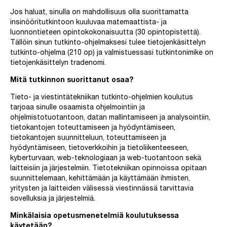
Jos haluat, sinulla on mahdollisuus olla suorittamatta
insinööritutkintoon kuuluvaa matemaattista- ja
luonnontieteen opintokokonaisuutta (30 opintopistettä).
Tällöin sinun tutkinto-ohjelmaksesi tulee tietojenkäsittelyn
tutkinto-ohjelma (210 op) ja valmistuessasi tutkintonimike on
tietojenkäsittelyn tradenomi.
Mitä tutkinnon suorittanut osaa?
Tieto- ja viestintätekniikan tutkinto-ohjelmien koulutus
tarjoaa sinulle osaamista ohjelmointiin ja
ohjelmistotuotantoon, datan mallintamiseen ja analysointiin,
tietokantojen toteuttamiseen ja hyödyntämiseen,
tietokantojen suunnitteluun, toteuttamiseen ja
hyödyntämiseen, tietoverkkoihin ja tietoliikenteeseen,
kyberturvaan, web-teknologiaan ja web-tuotantoon sekä
laitteisiin ja järjestelmiin. Tietotekniikan opinnoissa opitaan
suunnittelemaan, kehittämään ja käyttämään ihmisten,
yritysten ja laitteiden välisessä viestinnässä tarvittavia
sovelluksia ja järjestelmiä.
Minkälaisia opetusmenetelmiä koulutuksessa
käytetään?