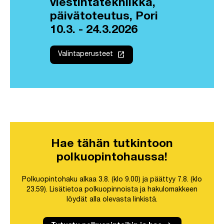
viestintätekniikka,
päivätoteutus, Pori
10.3. - 24.3.2026
launch
Valintaperusteet
Hae tähän tutkintoon
polkuopintohaussa!
Polkuopintohaku alkaa 3.8. (klo 9.00) ja päättyy 7.8. (klo
23.59). Lisätietoa polkuopinnoista ja hakulomakkeen
löydät alla olevasta linkistä.