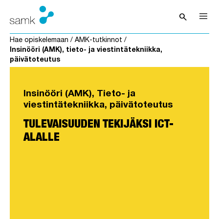
Siirry sisältöön
search
Avaa hak
Hae opiskelemaan
/
AMK-tutkinnot
/
Insinööri (AMK), tieto- ja viestintätekniikka,
päivätoteutus
Insinööri (AMK), Tieto- ja
viestintätekniikka, päivätoteutus
TULEVAISUUDEN TEKIJÄKSI ICT-
ALALLE