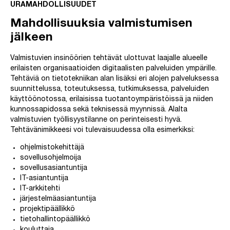
URAMAHDOLLISUUDET
Mahdollisuuksia valmistumisen
jälkeen
Valmistuvien insinöörien tehtävät ulottuvat laajalle alueelle
erilaisten organisaatioiden digitaalisten palveluiden ympärille.
Tehtäviä on tietotekniikan alan lisäksi eri alojen palveluksessa
suunnittelussa, toteutuksessa, tutkimuksessa, palveluiden
käyttöönotossa, erilaisissa tuotantoympäristöissä ja niiden
kunnossapidossa sekä teknisessä myynnissä. Alalta
valmistuvien työllisyystilanne on perinteisesti hyvä.
Tehtävänimikkeesi voi tulevaisuudessa olla esimerkiksi:
ohjelmistokehittäjä
sovellusohjelmoija
sovellusasiantuntija
IT-asiantuntija
IT-arkkitehti
järjestelmäasiantuntija
projektipäällikkö
tietohallintopäällikkö