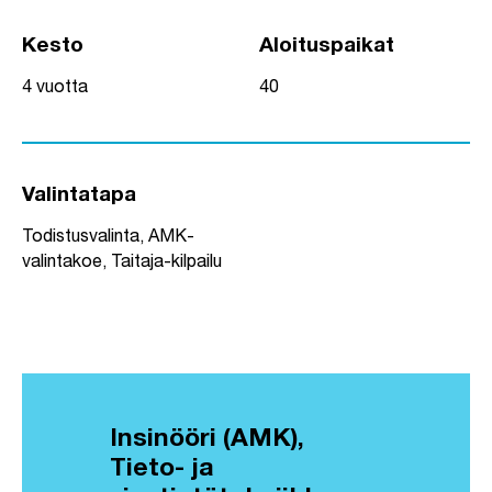
Kesto
Aloituspaikat
4 vuotta
40
Valintatapa
Todistusvalinta, AMK-
valintakoe, Taitaja-kilpailu
Insinööri (AMK),
Tieto- ja