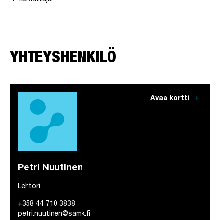
kouluttaja
YHTEYSHENKILÖ
add
Avaa kortti
Petri Nuutinen
Lehtori
+358 44 710 3838
petri.nuutinen@samk.fi