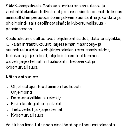
SAMK-kampuksella Porissa suoritettavassa tieto- ja
viestintätekniikan tutkinto-ohjelmassa sinulla on mahdollisuus
ammatillisten perusopintojen jälkeen suuntautua joko data ja
ohjelmointi- tai tietojärjestelmät ja kyberturvallisuus -
pääaineeseen.
Koulutuksen sisältöä ovat ohjelmointitaidot, data-analytiikka,
ICT-alan infrastruktuurit, järjestelmän määrittely- ja
suunnittelutaidot, web-järjestelmien toteuttamistaidot,
tietokantajärjestelmät, ohjelmistojen tuottaminen,
palvelinjärjestelmät, virtualisointi , tietoverkot ja
kyberturvallisuus.
Näitä opiskelet:
Ohjelmistojen tuottaminen teollisesti
Ohjelmointi
Data-analytiikka ja tekoäly
Pilviteknologiat ja -palvelut
Tietoverkot ja -järjestelmät
Kyberturvallisuus
Voit lukea lisää tutkinnon sisällöstä
opintosuunnitelmasta.