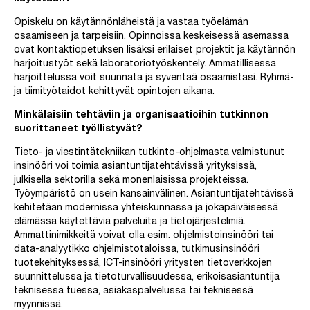
Opiskelu on käytännönläheistä ja vastaa työelämän
osaamiseen ja tarpeisiin. Opinnoissa keskeisessä asemassa
ovat kontaktiopetuksen lisäksi erilaiset projektit ja käytännön
harjoitustyöt sekä laboratoriotyöskentely. Ammatillisessa
harjoittelussa voit suunnata ja syventää osaamistasi. Ryhmä-
ja tiimityötaidot kehittyvät opintojen aikana.
Minkälaisiin tehtäviin ja organisaatioihin tutkinnon
suorittaneet työllistyvät?
Tieto- ja viestintätekniikan tutkinto-ohjelmasta valmistunut
insinööri voi toimia asiantuntijatehtävissä yrityksissä,
julkisella sektorilla sekä monenlaisissa projekteissa.
Työympäristö on usein kansainvälinen. Asiantuntijatehtävissä
kehitetään modernissa yhteiskunnassa ja jokapäiväisessä
elämässä käytettäviä palveluita ja tietojärjestelmiä.
Ammattinimikkeitä voivat olla esim. ohjelmistoinsinööri tai
data-analyytikko ohjelmistotaloissa, tutkimusinsinööri
tuotekehityksessä, ICT-insinööri yritysten tietoverkkojen
suunnittelussa ja tietoturvallisuudessa, erikoisasiantuntija
teknisessä tuessa, asiakaspalvelussa tai teknisessä
myynnissä.