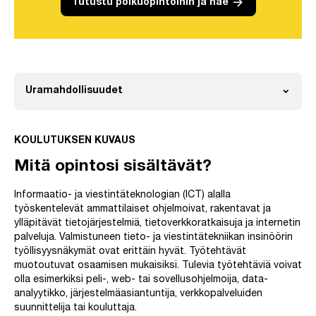
arrow_forward
Tutustu polkuopintoihin ja hae
expand_more
Uramahdollisuudet
Avaa
KOULUTUKSEN KUVAUS
Mitä opintosi sisältävät?
Informaatio- ja viestintäteknologian (ICT) alalla
työskentelevät ammattilaiset ohjelmoivat, rakentavat ja
ylläpitävät tietojärjestelmiä, tietoverkkoratkaisuja ja internetin
palveluja. Valmistuneen tieto- ja viestintätekniikan insinöörin
työllisyysnäkymät ovat erittäin hyvät. Työtehtävät
muotoutuvat osaamisen mukaisiksi. Tulevia työtehtäviä voivat
olla esimerkiksi peli-, web- tai sovellusohjelmoija, data-
analyytikko, järjestelmäasiantuntija, verkkopalveluiden
suunnittelija tai kouluttaja.