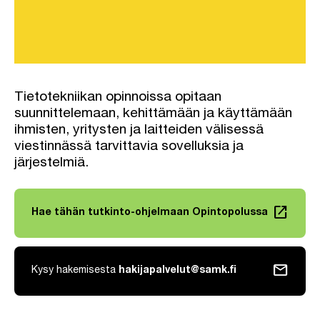
Tietotekniikan opinnoissa opitaan
suunnittelemaan, kehittämään ja käyttämään
ihmisten, yritysten ja laitteiden välisessä
viestinnässä tarvittavia sovelluksia ja
järjestelmiä.
launch
Hae tähän tutkinto-ohjelmaan Opintopolussa
Linkki avautuu uuteen välilehteen
mail
Kysy hakemisesta
hakijapalvelut@samk.fi