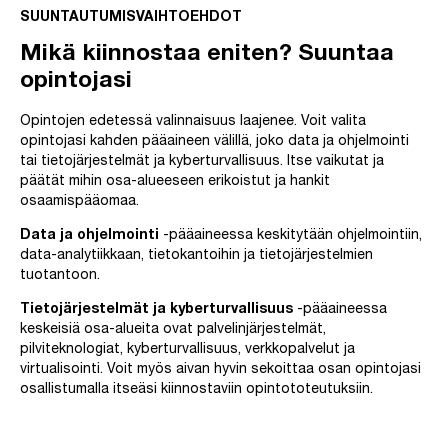
SUUNTAUTUMISVAIHTOEHDOT
Mikä kiinnostaa eniten? Suuntaa
opintojasi
Opintojen edetessä valinnaisuus laajenee. Voit valita
opintojasi kahden pääaineen välillä, joko data ja ohjelmointi
tai tietojärjestelmät ja kyberturvallisuus. Itse vaikutat ja
päätät mihin osa-alueeseen erikoistut ja hankit
osaamispääomaa.
Data ja ohjelmointi
-pääaineessa keskitytään ohjelmointiin,
data-analytiikkaan, tietokantoihin ja tietojärjestelmien
tuotantoon.
Tietojärjestelmät ja kyberturvallisuus
-pääaineessa
keskeisiä osa-alueita ovat palvelinjärjestelmät,
pilviteknologiat, kyberturvallisuus, verkkopalvelut ja
virtualisointi. Voit myös aivan hyvin sekoittaa osan opintojasi
osallistumalla itseäsi kiinnostaviin opintototeutuksiin.