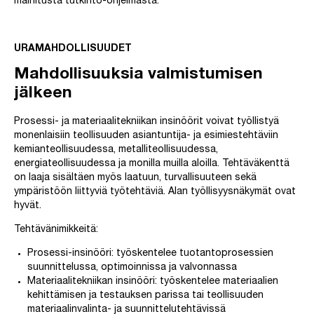
mainitusta tutkinto-ohjelmasta.
URAMAHDOLLISUUDET
Mahdollisuuksia valmistumisen
jälkeen
Prosessi- ja materiaalitekniikan insinöörit voivat työllistyä
monenlaisiin teollisuuden asiantuntija- ja esimiestehtäviin
kemianteollisuudessa, metalliteollisuudessa,
energiateollisuudessa ja monilla muilla aloilla. Tehtäväkenttä
on laaja sisältäen myös laatuun, turvallisuuteen sekä
ympäristöön liittyviä työtehtäviä. Alan työllisyysnäkymät ovat
hyvät.
Tehtävänimikkeitä:
Prosessi-insinööri: työskentelee tuotantoprosessien
suunnittelussa, optimoinnissa ja valvonnassa
Materiaalitekniikan insinööri: työskentelee materiaalien
kehittämisen ja testauksen parissa tai teollisuuden
materiaalinvalinta- ja suunnittelutehtävissä