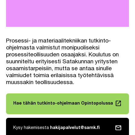
Prosessi- ja materiaalitekniikan tutkinto-
ohjelmasta valmistut monipuoliseksi
prosessiteollisuuden osaajaksi. Koulutus on
suunniteltu erityisesti Satakunnan yritysten
osaamistarpeisiin, mutta se antaa sinulle
valmiudet toimia erilaisissa työtehtävissä
muussakin teollisuudessa.
launch
Hae tähän tutkinto-ohjelmaan Opintopolussa
Linkki avautuu uuteen välilehteen
mail
Kysy hakemisesta
hakijapalvelut@samk.fi