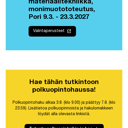
materiaalitekniikka,
monimuotototeutus,
Pori 9.3. - 23.3.2027
launch
Valintaperusteet
Hae tähän tutkintoon
polkuopintohaussa!
Polkuopintohaku alkaa 3.8. (klo 9.00) ja päättyy 7.8. (klo
23.59). Lisätietoa polkuopinnoista ja hakulomakkeen
löydät alla olevasta linkistä.