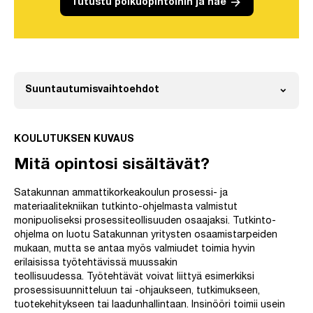
arrow_forward
Tutustu polkuopintoihin ja hae
expand_more
Suuntautumisvaihtoehdot
Avaa
KOULUTUKSEN KUVAUS
Mitä opintosi sisältävät?
Satakunnan ammattikorkeakoulun prosessi- ja
materiaalitekniikan tutkinto-ohjelmasta valmistut
monipuoliseksi prosessiteollisuuden osaajaksi. Tutkinto-
ohjelma on luotu Satakunnan yritysten osaamistarpeiden
mukaan, mutta se antaa myös valmiudet toimia hyvin
erilaisissa työtehtävissä muussakin
teollisuudessa. Työtehtävät voivat liittyä esimerkiksi
prosessisuunnitteluun tai -ohjaukseen, tutkimukseen,
tuotekehitykseen tai laadunhallintaan. Insinööri toimii usein