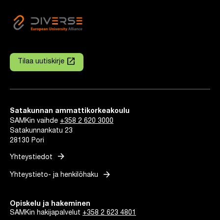
launch
Tilaa uutiskirje
Linkki avautuu uuteen välilehteen
Satakunnan ammattikorkeakoulu
SAMKin vaihde
+358 2 620 3000
Satakunnankatu 23
28130 Pori
arrow_forward
Yhteystiedot
arrow_forward
Yhteystieto- ja henkilöhaku
Opiskelu ja hakeminen
SAMKin hakijapalvelut
+358 2 623 4801