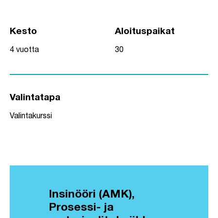
Kesto
Aloituspaikat
4 vuotta
30
Valintatapa
Valintakurssi
Insinööri (AMK),
Prosessi- ja