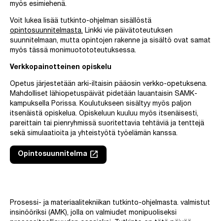
myös esimiehenä.
Voit lukea lisää tutkinto-ohjelman sisällöstä
opintosuunnitelmasta.
Linkki vie päivätoteutuksen
suunnitelmaan, mutta opintojen rakenne ja sisältö ovat samat
myös tässä monimuotototeutuksessa.
Verkkopainotteinen opiskelu
Opetus järjestetään arki-iltaisin pääosin verkko-opetuksena.
Mahdolliset lähiopetuspäivät pidetään lauantaisin SAMK-
kampuksella Porissa. Koulutukseen sisältyy myös paljon
itsenäistä opiskelua. Opiskeluun kuuluu myös itsenäisesti,
pareittain tai pienryhmissä suoritettavia tehtäviä ja tenttejä
sekä simulaatioita ja yhteistyötä työelämän kanssa.
launch
Opintosuunnitelma
Linkki avautuu uuteen välilehteen
Ohita upotus: Video prosessi- ja materiaalitekniikan opintojen sis
Prosessi- ja materiaalitekniikan tutkinto-ohjelmasta. valmistut
insinööriksi (AMK), jolla on valmiudet monipuoliseksi