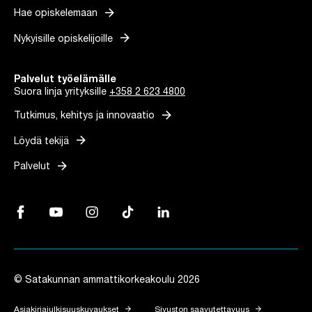
arrow_forward
Hae opiskelemaan
arrow_forward
Nykyisille opiskelijoille
Palvelut työelämälle
Suora linja yrityksille
+358 2 623 4800
arrow_forward
Tutkimus, kehitys ja innovaatio
arrow_forward
Löydä tekijä
arrow_forward
Palvelut
Facebook, Linkki avautuu uuteen välilehteen
YouTube, Linkki avautuu uuteen välilehteen
Instagram, Linkki avautuu uuteen välilehteen
TikTok, Linkki avautuu uuteen välilehteen
LinkedIn, Linkki avautuu uuteen vä
© Satakunnan ammattikorkeakoulu 2026
arrow_forward
arrow_forward
Asiakirjajulkisuuskuvaukset
Sivuston saavutettavuus