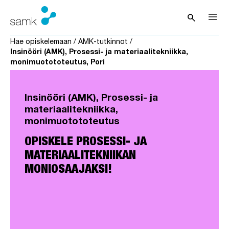
Siirry sisältöön
search
Avaa hak
Hae opiskelemaan
/
AMK-tutkinnot
/
Insinööri (AMK), Prosessi- ja materiaalitekniikka,
monimuotototeutus, Pori
Insinööri (AMK), Prosessi- ja
materiaalitekniikka,
monimuotototeutus
OPISKELE PROSESSI- JA
MATERIAALITEKNIIKAN
MONIOSAAJAKSI!