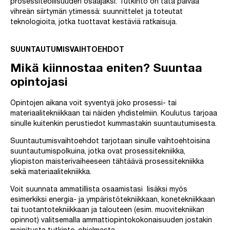
prosessiteollisuuden osaajaksi. Tutkinto on tätä päivää
vihreän siirtymän ytimessä: suunnittelet ja toteutat
teknologioita, jotka tuottavat kestäviä ratkaisuja.
SUUNTAUTUMISVAIHTOEHDOT
Mikä kiinnostaa eniten? Suuntaa
opintojasi
Opintojen aikana voit syventyä joko prosessi- tai
materiaalitekniikkaan tai näiden yhdistelmiin. Koulutus tarjoaa
sinulle kuitenkin perustiedot kummastakin suuntautumisesta.
Suuntautumisvaihtoehdot tarjotaan sinulle vaihtoehtoisina
suuntautumispolkuina, jotka ovat prosessitekniikka,
yliopiston maisterivaiheeseen tähtäävä prosessitekniikka
sekä materiaalitekniikka.
Voit suunnata ammatillista osaamistasi lisäksi myös
esimerkiksi energia- ja ympäristötekniikkaan, konetekniikkaan
tai tuotantotekniikkaan ja talouteen (esim. muovitekniikan
opinnot) valitsemalla ammattiopintokokonaisuuden jostakin