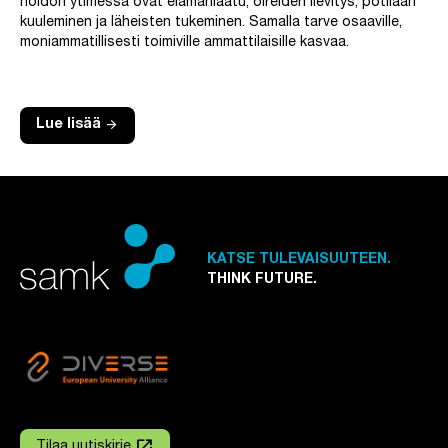
hoidon ytimessä ovat elämänlaatu, oireiden lievitys, potilaan
kuuleminen ja läheisten tukeminen. Samalla tarve osaaville,
moniammatillisesti toimiville ammattilaisille kasvaa.
arrow_forward
Lue lisää
KATSE TULEVAISUUTEEN.
THINK FUTURE.
launch
Tilaa uutiskirje