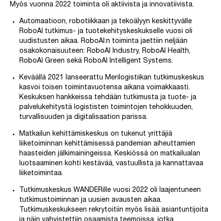
Myös vuonna 2022 toiminta oli aktiivista ja innovatiivista.
Automaatioon, robotiikkaan ja tekoälyyn keskittyvälle
RoboAI tutkimus- ja tuotekehityskeskukselle
vuosi oli
uudistusten aikaa. RoboAI:n toiminta jaettiin neljään
osakokonaisuuteen: RoboAI Industry, RoboAI Health,
RoboAI Green sekä RoboAI Intelligent Systems.
Keväällä 2021 lanseerattu
Merilogistiikan tutkimuskeskus
kasvoi toisen toimintavuotensa aikana voimakkaasti.
Keskuksen hankkeissa tehdään tutkimusta ja tuote- ja
palvelukehitystä logististen toimintojen tehokkuuden,
turvallisuuden ja digitalisaation parissa.
Matkailun kehittämiskeskus
on tukenut yrittäjiä
liiketoiminnan kehittämisessä pandemian aiheuttamien
haasteiden jälkimainingeissa. Keskiössä on matkailualan
luotsaaminen kohti kestävää, vastuullista ja kannattavaa
liiketoimintaa.
Tutkimuskeskus WANDERille
vuosi 2022 oli laajentuneen
tutkimustoiminnan ja uusien avausten aikaa.
Tutkimuskeskukseen rekrytoitiin myös lisää asiantuntijoita
ja näin vahvistettiin osaamista teemoissa, jotka