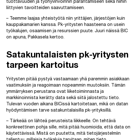
tuottavuuden ja työhyvinvoinnin parantamiseen sekä niihin
liittyvien tavoitteiden saavuttamiseen.
– Teemme laajaa yhteistyötä niin yrittäjien, järjestöjen kuin
kauppakamarien kanssa. Pk-yritysten haasteena on usein
työkalujen, osaamisen ja resurssien puute. Juuri näissä BIC
on apuna, Pakkasela kertoo.
Satakuntalaisten pk-yritysten
tarpeen kartoitus
Yritysten pitää pystyä vastaamaan yhä paremmin asiakkaan
vaatimuksiin ja reagoimaan nopeammin muutoksiin. Tämän
ymmärryksen perustana ovat liiketoiminnasta ja
markkinoinnista kerätty data sekä siitä jalostettu tieto.
Tulevan vuoden aikana BICissä kartoitetaan, mikä on datan
hyödyntämisen tarve satakuntalaisilla pk-yrityksillä.
– Tärkeää on lähteä perusteista liikkeelle. On tehtävä
konkreettinen pohja sille, mitä pitää huomioida, että data on
käytettävissä. Mistä on puutetta, mitä tietojärjestelmiin