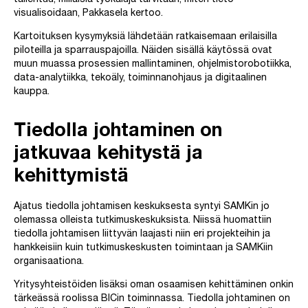
tallentuu, millaisia työkaluja tarvitaan, miten tieto
visualisoidaan, Pakkasela kertoo.
Kartoituksen kysymyksiä lähdetään ratkaisemaan erilaisilla
piloteilla ja sparrauspajoilla. Näiden sisällä käytössä ovat
muun muassa prosessien mallintaminen, ohjelmistorobotiikka,
data-analytiikka, tekoäly, toiminnanohjaus ja digitaalinen
kauppa.
Tiedolla johtaminen on
jatkuvaa kehitystä ja
kehittymistä
Ajatus tiedolla johtamisen keskuksesta syntyi SAMKin jo
olemassa olleista tutkimuskeskuksista. Niissä huomattiin
tiedolla johtamisen liittyvän laajasti niin eri projekteihin ja
hankkeisiin kuin tutkimuskeskusten toimintaan ja SAMKiin
organisaationa.
Yritysyhteistöiden lisäksi oman osaamisen kehittäminen onkin
tärkeässä roolissa BICin toiminnassa. Tiedolla johtaminen on