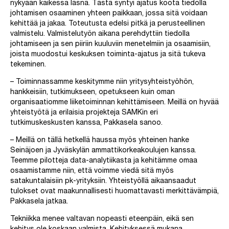
nykyään kaikessa läsnä. Tästä syntyi ajatus koota tiedolla
johtamisen osaaminen yhteen paikkaan, jossa sitä voidaan
kehittää ja jakaa. Toteutusta edelsi pitkä ja perusteellinen
valmistelu. Valmistelutyön aikana perehdyttiin tiedolla
johtamiseen ja sen piiriin kuuluviin menetelmiin ja osaamisiin,
joista muodostui keskuksen toiminta-ajatus ja sitä tukeva
tekeminen.
– Toiminnassamme keskitymme niin yritysyhteistyöhön,
hankkeisiin, tutkimukseen, opetukseen kuin oman
organisaatiomme liiketoiminnan kehittämiseen. Meillä on hyvää
yhteistyötä ja erilaisia projekteja SAMKin eri
tutkimuskeskusten kanssa, Pakkasela sanoo.
– Meillä on tällä hetkellä haussa myös yhteinen hanke
Seinäjoen ja Jyväskylän ammattikorkeakoulujen kanssa.
Teemme pilotteja data-analytiikasta ja kehitämme omaa
osaamistamme niin, että voimme viedä sitä myös
satakuntalaisiin pk-yrityksiin. Yhteistyöllä aikaansaadut
tulokset ovat maakunnallisesti huomattavasti merkittävämpiä,
Pakkasela jatkaa.
Tekniikka menee valtavan nopeasti eteenpäin, eikä sen