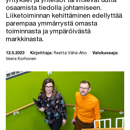
yritykset ja yhteisöt tarvitsevat uutta
osaamista tiedolla johtamiseen.
Liiketoiminnan kehittäminen edellyttää
parempaa ymmärrystä omasta
toiminnasta ja ympäröivästä
markkinasta.
12.5.2023
Kirjoittaja:
Reetta Vähä-Aho
Valokuvaaja:
Veera Korhonen