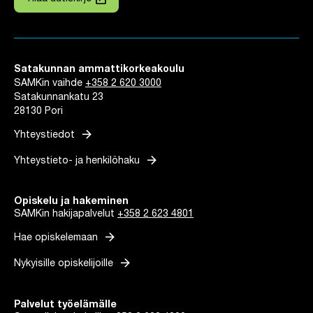
Linkki avautuu uuteen välilehteen
Satakunnan ammattikorkeakoulu
SAMKin vaihde
+358 2 620 3000
Satakunnankatu 23
28130 Pori
arrow_forward
Yhteystiedot
arrow_forward
Yhteystieto- ja henkilöhaku
Opiskelu ja hakeminen
SAMKin hakijapalvelut
+358 2 623 4801
arrow_forward
Hae opiskelemaan
arrow_forward
Nykyisille opiskelijoille
Palvelut työelämälle