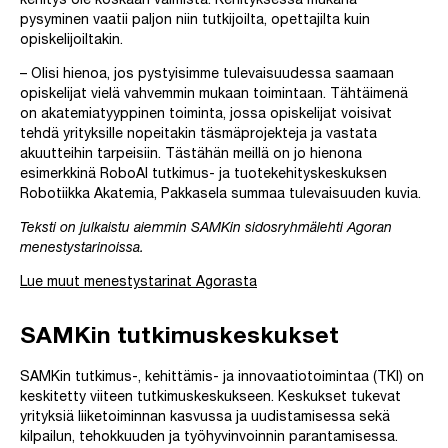
kehitys ole koskaan valmista. Kehityksessä mukana
pysyminen vaatii paljon niin tutkijoilta, opettajilta kuin
opiskelijoiltakin.
– Olisi hienoa, jos pystyisimme tulevaisuudessa saamaan
opiskelijat vielä vahvemmin mukaan toimintaan. Tähtäimenä
on akatemiatyyppinen toiminta, jossa opiskelijat voisivat
tehdä yrityksille nopeitakin täsmäprojekteja ja vastata
akuutteihin tarpeisiin. Tästähän meillä on jo hienona
esimerkkinä RoboAI tutkimus- ja tuotekehityskeskuksen
Robotiikka Akatemia, Pakkasela summaa tulevaisuuden kuvia.
Teksti on julkaistu aiemmin SAMKin sidosryhmälehti Agoran
menestystarinoissa.
Lue muut menestystarinat Agorasta
SAMKin tutkimuskeskukset
SAMKin tutkimus-, kehittämis- ja innovaatiotoimintaa (TKI) on
keskitetty viiteen tutkimuskeskukseen. Keskukset tukevat
yrityksiä liiketoiminnan kasvussa ja uudistamisessa sekä
kilpailun, tehokkuuden ja työhyvinvoinnin parantamisessa.