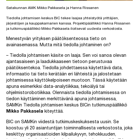
Satakunnan AMK Mikko Pakkasela ja Hanna Rissanen
Tiedolla johtamisen keskus BIC tekee laajaa yhteistyötä yrittäjien,
järjestöjen ja kauppakamarien kanssa. Projektipäällikkö Hanna Rissanen
ja tutkimuspäällikkö Mikko Pakkasela iloitsevat uudesta verkostosta.
Menestyvän yrityksen päätöksenteossa tieto on
avainasemassa. Mutta mitä tiedolla johtaminen on?
– Tiedolla johtamisen käsite on laaja. Sen voi sanoa olevan
ajantasaiseen ja laadukkaaseen tietoon perustuvaa
päätöksentekoa. Tiedolla johdettaessa käytettävä data,
informaatio tai tieto kerätään eri lähteistä ja jalostetaan
johtamisessa käyttökelpoiseen muotoon. Tässä käytetään
apuna esimerkiksi data-analytiikkaa, tekoälyä tai
ohjelmistorobotiikkaa. Olennaista tiedolla johtamisessa on
tiedon käyttäminen merkittävänä apuna johtamisessa,
SAMKin Tiedolla johtamisen keskus BICin tutkimuspäällikkö
Mikko Pakkasela
kiteyttää.
BIC on SAMKin viidestä tutkimuskeskuksesta uusin. Se
koostuu yli 20 asiantuntijan toiminnallisesta verkostosta, joka
keskittyy organisaatioiden kilpailukyvyn, tehokkuuden,