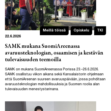
Meillä töissä
Opiskelu
TKI
22.6.2026
SAMK mukana SuomiAreenassa
avaruusteknologian, osaamisen ja kestävän
tulevaisuuden teemoilla
SAMK on mukana SuomiAreenassa Porissa 23.–26.6.2026.
SAMK osallistuu viikon aikana sekä Kansalaistorin ohjelmaan
että SuomiAreenan suureen avaruuspäivään, jossa pohditaan
avaruusteknologian mahdollisuuksia ja Suomen roolia alan
tulevaisuuden menestystarinana.