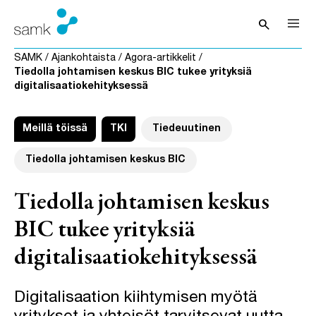
Siirry sisältöön
search
Avaa hak
SAMK
/
Ajankohtaista
/
Agora-artikkelit
/
Tiedolla johtamisen keskus BIC tukee yrityksiä
digitalisaatiokehityksessä
Meillä töissä
TKI
Tiedeuutinen
Tiedolla johtamisen keskus BIC
Tiedolla johtamisen keskus
BIC tukee yrityksiä
digitalisaatiokehityksessä
Digitalisaation kiihtymisen myötä