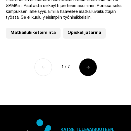
Restonomin ammatista haaveilevan Emilia Castrénin tie vei
SAMKiin. Päätöstä selkeytti perheen asuminen Porissa sekä
kampuksen läheisyys. Emilia haaveilee matkailuvaikuttajan
työstä. Se ei kuulu yleisimpiin työnimikkeisiin.
Matkailuliiketoiminta
Opiskelijatarina
arrow_back
arrow_forward
Näytettävä sivu 1 / 7
1
/
7
Edellinen sivu
Seuraava sivu
KATSE TULEVAISUUTEEN.