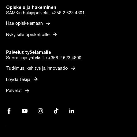
Opiskelu ja hakeminen
SAMKin hakijapalvelut
+358 2 623 4801
arrow_forward
Hae opiskelemaan
arrow_forward
Nykyisille opiskelijoille
Palvelut työelämälle
Suora linja yrityksille
+358 2 623 4800
arrow_forward
Tutkimus, kehitys ja innovaatio
arrow_forward
Löydä tekijä
arrow_forward
Palvelut
Facebook, Linkki avautuu uuteen välilehteen
YouTube, Linkki avautuu uuteen välilehteen
Instagram, Linkki avautuu uuteen välilehteen
TikTok, Linkki avautuu uuteen välilehteen
LinkedIn, Linkki avautuu uuteen vä