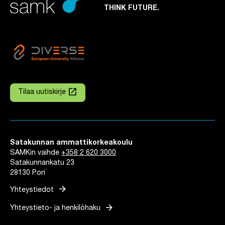
THINK FUTURE.
launch
Tilaa uutiskirje
Linkki avautuu uuteen välilehteen
Satakunnan ammattikorkeakoulu
SAMKin vaihde
+358 2 620 3000
Satakunnankatu 23
28130 Pori
arrow_forward
Yhteystiedot
arrow_forward
Yhteystieto- ja henkilöhaku