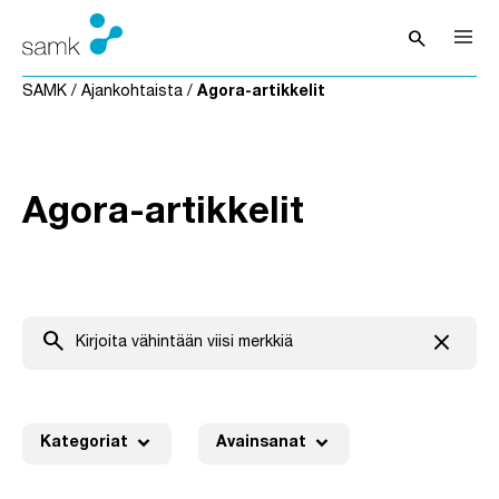
Siirry sisältöön
search
Avaa hak
SAMK
/
Ajankohtaista
/
Agora-artikkelit
Agora-artikkelit
search
close
Tyhjenn
expand_more
expand_more
Kategoriat
Avainsanat