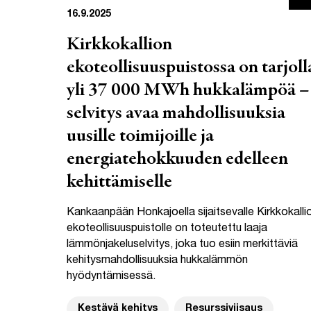
16.9.2025
Kirkkokallion
ekoteollisuuspuistossa on tarjoll
yli 37 000 MWh hukkalämpöä –
selvitys avaa mahdollisuuksia
uusille toimijoille ja
energiatehokkuuden edelleen
kehittämiselle
Kankaanpään Honkajoella sijaitsevalle Kirkkokalli
ekoteollisuuspuistolle on toteutettu laaja
lämmönjakeluselvitys, joka tuo esiin merkittäviä
kehitysmahdollisuuksia hukkalämmön
hyödyntämisessä.
Kestävä kehitys
Resurssiviisaus