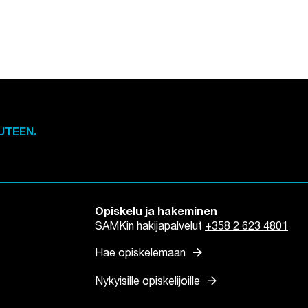
UTEEN.
Opiskelu ja hakeminen
SAMKin hakijapalvelut
+358 2 623 4801
arrow_forward
Hae opiskelemaan
arrow_forward
Nykyisille opiskelijoille