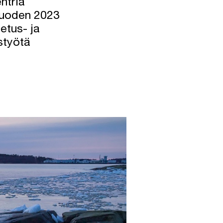
ntria
vuoden 2023
etus- ja
styötä