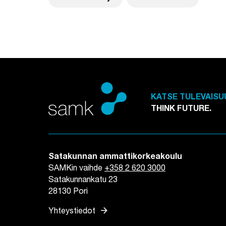
KATSE TULEVAISU
THINK FUTURE.
Satakunnan ammattikorkeakoulu
SAMKin vaihde
+358 2 620 3000
Satakunnankatu 23
28130 Pori
arrow_forward
Yhteystiedot