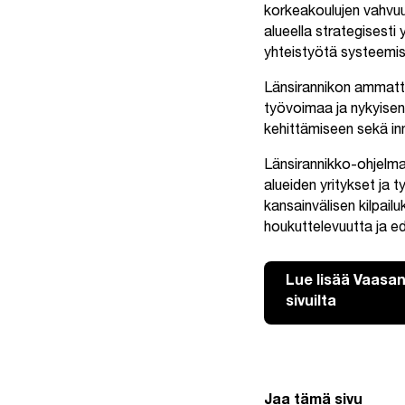
korkeakoulujen vahvuu
alueella strategisesti
yhteistyötä systeemis
Länsirannikon ammatti
työvoimaa ja nykyisen 
kehittämiseen sekä inno
Länsirannikko-ohjelm
alueiden yritykset ja 
kansainvälisen kilpail
houkuttelevuutta ja ed
Lue lisää Vaasa
sivuilta
Jaa tämä sivu