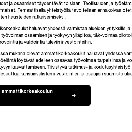
det ja osaamiset täydentävät toisiaan. Teollisuuden ja työeläm
 yhteiset. Temaattisella yhteistyöllä tavoitellaan ennakoivaa otet
ten haasteiden ratkaisemiseksi.
korkeakoulut haluavat yhdessä varmistaa alueiden yrityksille ja
työvoiman osaamisen ja työkyvyn ylläpitoa, t&k-voimaa pilotointe
vointia ja validointia tuleviin investointeihin.
assa mukana olevat ammattikorkeakoulut haluavat yhdessä varm
työelämä löytävät edelleen osaavaa työvoimaa tarpeisiinsa​ ja v
ukyvyn kasvattamiseen. Tiivistyvä tutkimus- ja koulutusyhteistyö
esauttaa kansainvälisten investointien ja osaajien saamista alue
n ammattikorkeakoulun