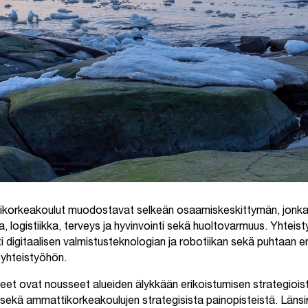
ikorkeakoulut muodostavat selkeän osaamiskeskittymän, jonka 
ia, logistiikka, terveys ja hyvinvointi sekä huoltovarmuus. Yhtei
i digitaalisen valmistusteknologian ja robotiikan sekä puhtaan e
 yhteistyöhön.
et ovat nousseet alueiden älykkään erikoistumisen strategioista
a sekä ammattikorkeakoulujen strategisista painopisteistä. Länsi