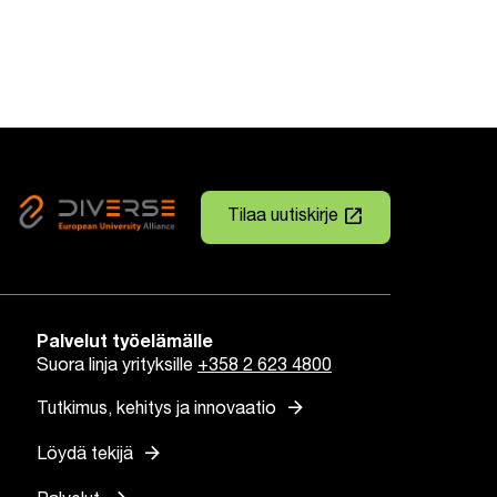
launch
Tilaa uutiskirje
Linkki avautuu uuteen väli
Palvelut työelämälle
Suora linja yrityksille
+358 2 623 4800
arrow_forward
Tutkimus, kehitys ja innovaatio
arrow_forward
Löydä tekijä