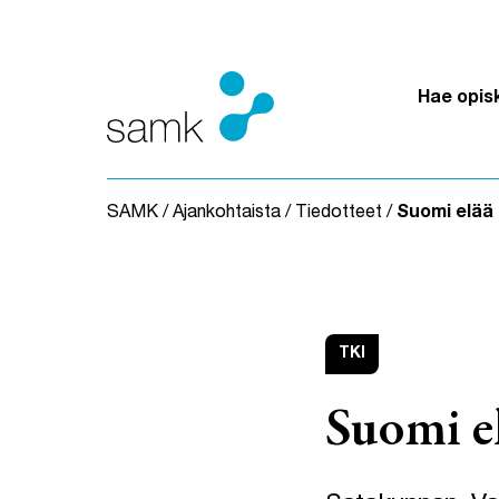
Siirry sisältöön
Hae opis
SAMK
/
Ajankohtaista
/
Tiedotteet
/
Suomi elää
TKI
Suomi e