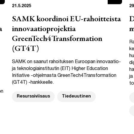
21.5.2025
29
SAMK koordinoi EU-rahoitteista
D
a
innovaatioprojektia
m
GreenTech4Transformation
Ra
(GT4T)
ke
hu
SAMK on saanut rahoituksen Euroopan innovaatio-
di
ja teknologiainstituutin (EIT) Higher Education
ha
Initiative -ohjelmasta GreenTech4Transformation
ja
(GT4T) -hankkeelle.
to
on
Resurssiviisaus
Tiedeuutinen