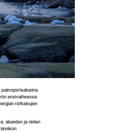
painopistealueina
styön ensivaiheessa
nergian ratkaisujen
, alueiden ja niiden
rannikon