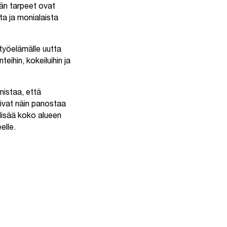
än tarpeet ovat
ta ja monialaista
 työelämälle uutta
ihin, kokeiluihin ja
istaa, että
oivat näin panostaa
 lisää koko alueen
elle.