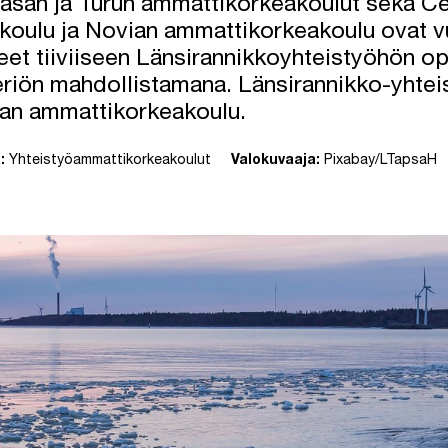
asan ja Turun ammattikorkeakoulut sekä Ce
koulu ja Novian ammattikorkeakoulu ovat 
eet tiiviiseen Länsirannikkoyhteistyöhön op
teriön mahdollistamana. Länsirannikko-yhtei
san ammattikorkeakoulu.
:
Yhteistyöammattikorkeakoulut
Valokuvaaja:
Pixabay/LTapsaH