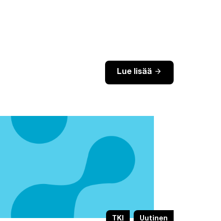
arrow_forward
Lue lisää
TKI
Uutinen