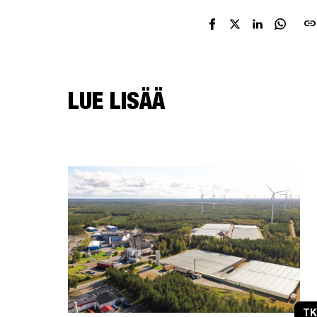
link
LUE LISÄÄ
TK