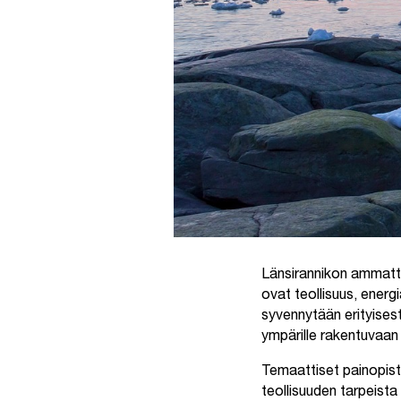
Länsirannikon ammatt
ovat teollisuus, energ
syvennytään erityisest
ympärille rakentuvaan
Temaattiset painopiste
teollisuuden tarpeist