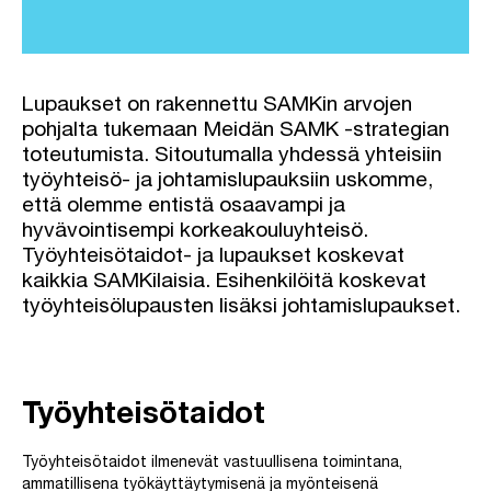
Lupaukset on rakennettu SAMKin arvojen
pohjalta tukemaan Meidän SAMK -strategian
toteutumista. Sitoutumalla yhdessä yhteisiin
työyhteisö- ja johtamislupauksiin uskomme,
että olemme entistä osaavampi ja
hyvävointisempi korkeakouluyhteisö.
Työyhteisötaidot- ja lupaukset koskevat
kaikkia SAMKilaisia. Esihenkilöitä koskevat
työyhteisölupausten lisäksi johtamislupaukset.
Työyhteisötaidot
Työyhteisötaidot ilmenevät vastuullisena toimintana,
ammatillisena työkäyttäytymisenä ja myönteisenä