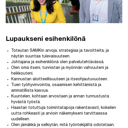
Lupaukseni esihenkilönä
Toteutan SAMKin arvoja, strategiaa ja tavoitteita, ja
näytän suuntaa tulevaisuuteen.
Johtajana ja esihenkilönä olen palvelutehtävässä.
Olen oma itseni, tunnistan ja myönnän vahvuuteni ja
heikkouteni.
Kannustan aloitteellisuuteen ja itseohjautuvuuteen.
Tuen työhyvinvointia, osaamisen kehittämistä ja
ammatillista kasvua.
Kuuntelen, kohtaan arvostaen ja annan tunnustusta
hyvästä työstä.
Haastan totuttuja toimintatapoja rakentavasti, kokeilen
uutta rohkeasti ja arvioin näkemykseni tarvittaessa
uudelleen.
Olen jämäkkä ja selkiytän, mitä työntekijältä odotetaan.