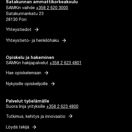
Satakunnan ammattikorkeakoulu
SAMKin vaihde
+358 2 620 3000
Satakunnankatu 23
28130 Pori
arrow_forward
Yhteystiedot
arrow_forward
Yhteystieto- ja henkilöhaku
Opiskelu ja hakeminen
SAMKin hakijapalvelut
+358 2 623 4801
arrow_forward
Hae opiskelemaan
arrow_forward
Nykyisille opiskelijoille
Palvelut työelämälle
Suora linja yrityksille
+358 2 623 4800
arrow_forward
Tutkimus, kehitys ja innovaatio
arrow_forward
Löydä tekijä