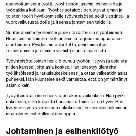
asennoitumisena työtä, työyhteisön jäseniä, esihenkilöä ja
työpaikkaa kohtaan. Työyhteisötaidot perustuvat oman ja
toisten roolin hyväksymiselle työyhteisössä sekä viestintä- ja
vuorovaikutustaidoille ja itsensä johtamisen taidoille.
Suhtaudumme työhömme ja sen tavoitteisiin myönteisesti.
Huomioimme toisten työtilanteen ja tarjoamme apua oma-
aloitteisesti. Pyydämme palautetta, arvioimme itse
toimintaamme ja olemme valmiita muuttamaan sitä.
Työyhteisötaitoinen henkilö puhuu työhön liittyvistä asioista
niiden kanssa, joita asia koskee. Hän lähestyy tilanteita
työlähtöisesti ja ratkaisukeskeisesti ja ottaa vaikeatkin asiat
puheeksi. Hän kuuntelee sekä varmistaa, että on ymmärtänyt
asian oikein.
Työyhteisötaitoinen henkilö ei takerru vaikeuksiin. Hän pyrkii
näkemään, mikä kaikesta huolimatta toimii tai on hyvin. Hän
kykenee myös vaihtamaan näkökulmaa, esimerkiksi näkemään
muutoksen mahdollisuutena oppia.
Johtaminen ja esihenkilötyö