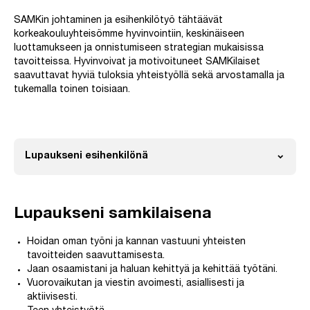
SAMKin johtaminen ja esihenkilötyö tähtäävät
korkeakouluyhteisömme hyvinvointiin, keskinäiseen
luottamukseen ja onnistumiseen strategian mukaisissa
tavoitteissa. Hyvinvoivat ja motivoituneet SAMKilaiset
saavuttavat hyviä tuloksia yhteistyöllä sekä arvostamalla ja
tukemalla toinen toisiaan.
expand_more
Lupaukseni esihenkilönä
Avaa
Lupaukseni samkilaisena
Hoidan oman työni ja kannan vastuuni yhteisten
tavoitteiden saavuttamisesta.
Jaan osaamistani ja haluan kehittyä ja kehittää työtäni.
Vuorovaikutan ja viestin avoimesti, asiallisesti ja
aktiivisesti.