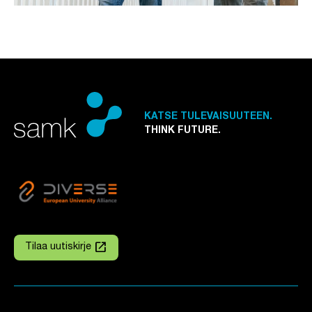
KATSE TULEVAISUUTEEN.
THINK FUTURE.
launch
Tilaa uutiskirje
Linkki avautuu uuteen välilehteen