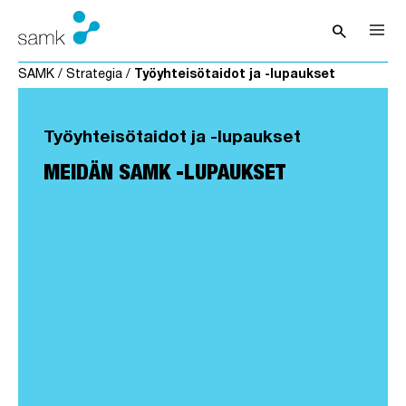
Siirry sisältöön
search
Avaa hak
SAMK
/
Strategia
/
Työyhteisötaidot ja -lupaukset
Työyhteisötaidot ja -lupaukset
MEIDÄN SAMK -LUPAUKSET