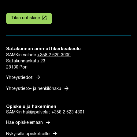
launch
Tilaa uutiskirje
Linkki avautuu uuteen välilehteen
Satakunnan ammattikorkeakoulu
SAMKin vaihde
+358 2 620 3000
Satakunnankatu 23
28130 Pori
arrow_forward
Yhteystiedot
arrow_forward
Yhteystieto- ja henkilöhaku
Opiskelu ja hakeminen
SAMKin hakijapalvelut
+358 2 623 4801
arrow_forward
Hae opiskelemaan
arrow_forward
Nykyisille opiskelijoille