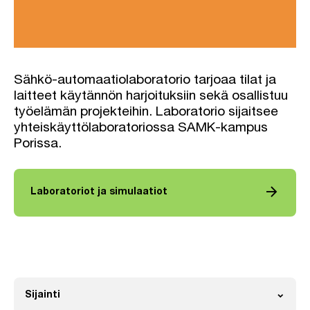
Sähkö-automaatiolaboratorio tarjoaa tilat ja
laitteet käytännön harjoituksiin sekä osallistuu
työelämän projekteihin. Laboratorio sijaitsee
yhteiskäyttölaboratoriossa SAMK-kampus
Porissa.
arrow_forward
Laboratoriot ja simulaatiot
expand_more
Sijainti
Avaa