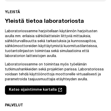
YLEISTÄ
Yleistä tietoa laboratoriosta
Laboratoriossamme harjoitellaan käytännön harjoitusten
avulla mm. erilaisia sähkölaitteisiin liittyviä mittauksia,
sähköturvallisuutta sekä tarkastuksia ja kunnossapitoa,
sähkömoottoreiden käyttäytymistä kuormitustilanteissa,
tuotantolinjaston toimintaa sekä simulaatioina että
laboratorion laitteistojen avulla.
Laboratoriossamme on toimintaa myös työelämän
tutkimushankkeiden sekä projektien parissa. Laboratoriossa
voidaan tehdä käyttöönottoja moottoreille virtuaalisesti ja
parametroida taajuusmuuttajia etäyhteyden avulla.
launch
Katso sijaintimme kartalla
Linkki avautuu uuteen välilehteen
PALVELUT