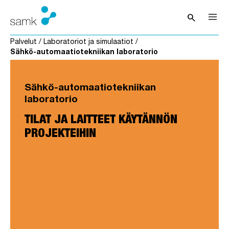
Siirry sisältöön
search
Avaa hak
Palvelut
/
Laboratoriot ja simulaatiot
/
Sähkö-automaatiotekniikan laboratorio
Sähkö-automaatiotekniikan
laboratorio
TILAT JA LAITTEET KÄYTÄNNÖN
PROJEKTEIHIN