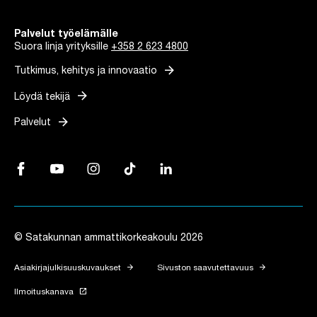
Palvelut työelämälle
Suora linja yrityksille
+358 2 623 4800
arrow_forward
Tutkimus, kehitys ja innovaatio
arrow_forward
Löydä tekijä
arrow_forward
Palvelut
Facebook, Linkki avautuu uuteen välilehteen
YouTube, Linkki avautuu uuteen välilehteen
Instagram, Linkki avautuu uuteen välilehteen
TikTok, Linkki avautuu uuteen välilehteen
LinkedIn, Linkki avautuu uuteen vä
© Satakunnan ammattikorkeakoulu 2026
arrow_forward
arrow_forward
Asiakirjajulkisuuskuvaukset
Sivuston saavutettavuus
launch
Ilmoituskanava
Linkki avautuu uuteen välilehteen