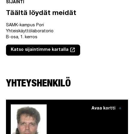
SIJAINTI
Täältä löydät meidät
SAMK-kampus Pori
Yhteiskäyttölaboratorio
B-osa, 1. kerros
launch
Katso sijaintimme kartalla
Linkki avautuu uuteen välilehteen
YHTEYSHENKILÖ
add
Avaa kortti