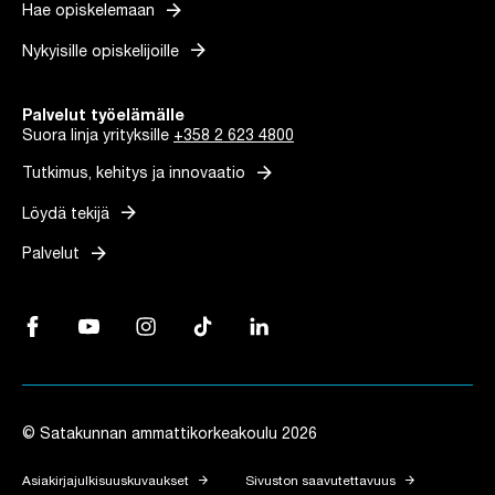
arrow_forward
Hae opiskelemaan
arrow_forward
Nykyisille opiskelijoille
Palvelut työelämälle
Suora linja yrityksille
+358 2 623 4800
arrow_forward
Tutkimus, kehitys ja innovaatio
arrow_forward
Löydä tekijä
arrow_forward
Palvelut
Facebook, Linkki avautuu uuteen välilehteen
YouTube, Linkki avautuu uuteen välilehteen
Instagram, Linkki avautuu uuteen välilehteen
TikTok, Linkki avautuu uuteen välilehteen
LinkedIn, Linkki avautuu uuteen vä
© Satakunnan ammattikorkeakoulu 2026
arrow_forward
arrow_forward
Asiakirjajulkisuuskuvaukset
Sivuston saavutettavuus