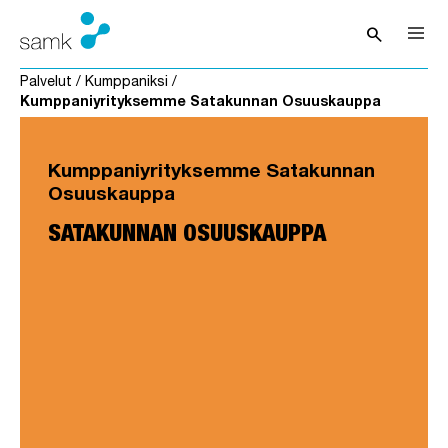
Siirry sisältöön
search
Avaa hak
Palvelut
/
Kumppaniksi
/
Kumppaniyrityksemme Satakunnan Osuuskauppa
Kumppaniyrityksemme Satakunnan
Osuuskauppa
SATAKUNNAN OSUUSKAUPPA