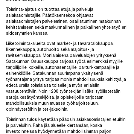
Toiminta-ajatus on tuottaa etuja ja palveluja
asiakasomistajille. Päätöksentekoa ohjaavat
asiakasomistajien palveleminen, osallistuminen maakunnan
kehittämiseen sekä maakunnallinen ja paikallinen yhteistyö eri
sidosryhmien kanssa.
Liiketoiminta-alueita ovat market- ja tavaratalokauppa,
liikennekauppa, autohuolto sekä majoitus- ja
ravitsemiskauppa. Monialaisena palvelualojen yrityksenä
Satakunnan Osuuskauppa tarjoaa työtä esimerkiksi myyjille,
tarjoilijoille, kokeille, autonasentajille, parturi-kampaajille ja
esihenkilöille. Satakunnan suurimpana yksityisenä
työnantajana yritys tarjoaa monia mahdollisuuksia kehittyä ja
edetä uralla toimialalta toiselle ja myös erilaisiin
vastuutehtäviin. Noin 1200 työntekijän lisäksi työllistetään
satoja kesätyöntekijöitä, ja opiskelijoille tarjotaan
mahdollisuuksia muun muassa työharjoitteluun,
opinnäytetöihin ja tet-jaksoihin.
Toiminnan tulos käytetään pääosin asiakasomistajien etuihin
ja palveluihin. Raha jää alueelle kiertämään, koska
investoinneissa hyödynnetään mahdollisimman paljon