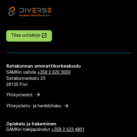
launch
Tilaa uutiskirje
Linkki avautuu uuteen välilehteen
Satakunnan ammattikorkeakoulu
SAMKin vaihde
+358 2 620 3000
Satakunnankatu 23
28130 Pori
arrow_forward
Yhteystiedot
arrow_forward
Yhteystieto- ja henkilöhaku
Opiskelu ja hakeminen
SAMKin hakijapalvelut
+358 2 623 4801