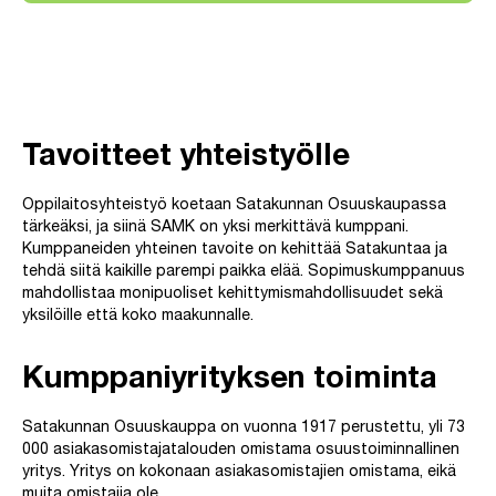
Tavoitteet yhteistyölle
Oppilaitosyhteistyö koetaan Satakunnan Osuuskaupassa
tärkeäksi, ja siinä SAMK on yksi merkittävä kumppani.
Kumppaneiden yhteinen tavoite on kehittää Satakuntaa ja
tehdä siitä kaikille parempi paikka elää. Sopimuskumppanuus
mahdollistaa monipuoliset kehittymismahdollisuudet sekä
yksilöille että koko maakunnalle.
Kumppaniyrityksen toiminta
Satakunnan Osuuskauppa on vuonna 1917 perustettu, yli 73
000 asiakasomistajatalouden omistama osuustoiminnallinen
yritys. Yritys on kokonaan asiakasomistajien omistama, eikä
muita omistajia ole.