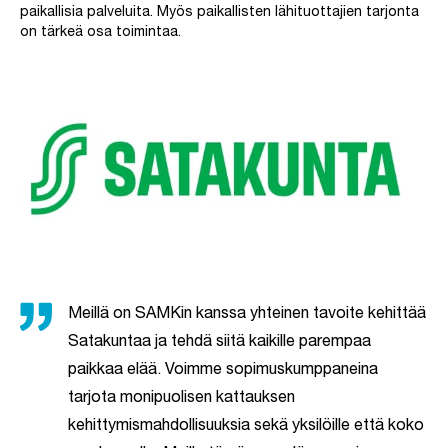
paikallisia palveluita. Myös paikallisten lähituottajien tarjonta
on tärkeä osa toimintaa.
Meillä on SAMKin kanssa yhteinen tavoite kehittää
Satakuntaa ja tehdä siitä kaikille parempaa
paikkaa elää. Voimme sopimuskumppaneina
tarjota monipuolisen kattauksen
kehittymismahdollisuuksia sekä yksilöille että koko