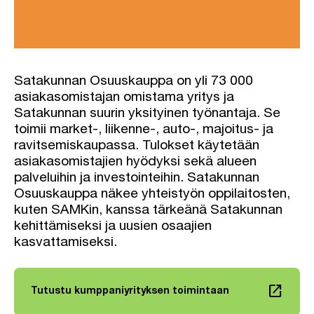
Satakunnan Osuuskauppa on yli 73 000
asiakasomistajan omistama yritys ja
Satakunnan suurin yksityinen työnantaja. Se
toimii market-, liikenne-, auto-, majoitus- ja
ravitsemiskaupassa. Tulokset käytetään
asiakasomistajien hyödyksi sekä alueen
palveluihin ja investointeihin. Satakunnan
Osuuskauppa näkee yhteistyön oppilaitosten,
kuten SAMKin, kanssa tärkeänä Satakunnan
kehittämiseksi ja uusien osaajien
kasvattamiseksi.
launch
Tutustu kumppaniyrityksen toimintaan
Linkki avautuu uuteen välilehteen