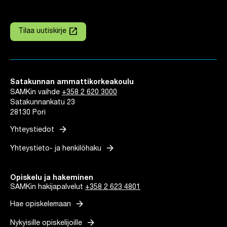
launch
Tilaa uutiskirje
Linkki avautuu uuteen välilehteen
Satakunnan ammattikorkeakoulu
SAMKin vaihde
+358 2 620 3000
Satakunnankatu 23
28130 Pori
arrow_forward
Yhteystiedot
arrow_forward
Yhteystieto- ja henkilöhaku
Opiskelu ja hakeminen
SAMKin hakijapalvelut
+358 2 623 4801
arrow_forward
Hae opiskelemaan
arrow_forward
Nykyisille opiskelijoille