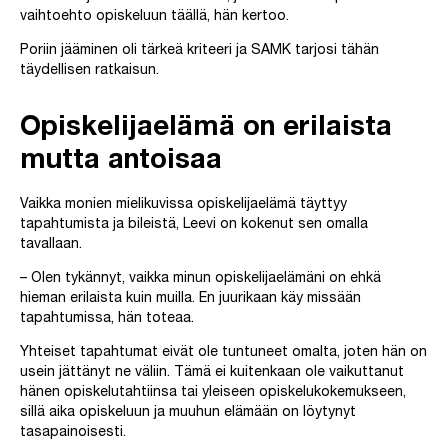
vaihtoehto opiskeluun täällä, hän kertoo.
Poriin jääminen oli tärkeä kriteeri ja SAMK tarjosi tähän
täydellisen ratkaisun.
Opiskelijaelämä on erilaista
mutta antoisaa
Vaikka monien mielikuvissa opiskelijaelämä täyttyy
tapahtumista ja bileistä, Leevi on kokenut sen omalla
tavallaan.
– Olen tykännyt, vaikka minun opiskelijaelämäni on ehkä
hieman erilaista kuin muilla. En juurikaan käy missään
tapahtumissa, hän toteaa.
Yhteiset tapahtumat eivät ole tuntuneet omalta, joten hän on
usein jättänyt ne väliin. Tämä ei kuitenkaan ole vaikuttanut
hänen opiskelutahtiinsa tai yleiseen opiskelukokemukseen,
sillä aika opiskeluun ja muuhun elämään on löytynyt
tasapainoisesti.