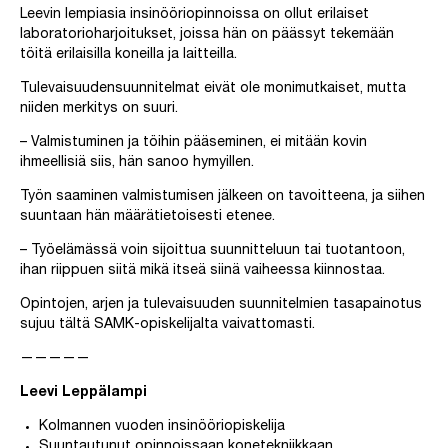
Leevin lempiasia insinööriopinnoissa on ollut erilaiset
laboratorioharjoitukset, joissa hän on päässyt tekemään
töitä erilaisilla koneilla ja laitteilla.
Tulevaisuudensuunnitelmat eivät ole monimutkaiset, mutta
niiden merkitys on suuri.
– Valmistuminen ja töihin pääseminen, ei mitään kovin
ihmeellisiä siis, hän sanoo hymyillen.
Työn saaminen valmistumisen jälkeen on tavoitteena, ja siihen
suuntaan hän määrätietoisesti etenee.
– Työelämässä voin sijoittua suunnitteluun tai tuotantoon,
ihan riippuen siitä mikä itseä siinä vaiheessa kiinnostaa.
Opintojen, arjen ja tulevaisuuden suunnitelmien tasapainotus
sujuu tältä SAMK-opiskelijalta vaivattomasti.
—————
Leevi Leppälampi
Kolmannen vuoden insinööriopiskelija
Suuntautunut opinnoissaan konetekniikkaan