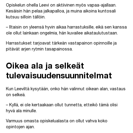
Opiskelun ohella Leevi on aktiivinen myös vapaa-ajallaan.
Kesäisin hän pelaa jalkapalloa, ja muina aikoina kuntosali
kutsuu silloin tällöin.
– Iltaisin on yleensä hyvin aikaa harrastuksille, eikä sen kanssa
ole ollut lainkaan ongelmia, hän kuvailee aikataulutustaan.
Harrastukset tarjoavat tärkeän vastapainon opinnoille ja
pitävät arjen rytmin tasapainossa.
Oikea ala ja selkeät
tulevaisuudensuunnitelmat
Kun Leeviltä kysytään, onko hän valinnut oikean alan, vastaus
on selkeä.
– Kyllä, ei ole kertaakaan ollut tunnetta, etteikö tämä olisi
hyvä ala minulle.
Varmuus omasta opiskelualasta on ollut vahva koko
opintojen ajan.