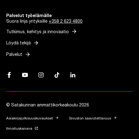
Palvelut työelämälle
Suora linja yrityksille
+358 2 623 4800
arrow_forward
Tutkimus, kehitys ja innovaatio
arrow_forward
Löydä tekijä
arrow_forward
Palvelut
Facebook, Linkki avautuu uuteen välilehteen
YouTube, Linkki avautuu uuteen välilehteen
Instagram, Linkki avautuu uuteen välilehteen
TikTok, Linkki avautuu uuteen välilehteen
LinkedIn, Linkki avautuu uuteen vä
© Satakunnan ammattikorkeakoulu 2026
arrow_forward
arrow_forward
Asiakirjajulkisuuskuvaukset
Sivuston saavutettavuus
launch
Ilmoituskanava
Linkki avautuu uuteen välilehteen