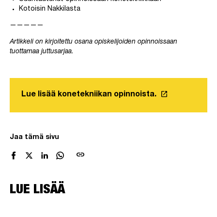
Kotoisin Nakkilasta
—————
Artikkeli on kirjoitettu osana opiskelijoiden opinnoissaan
tuottamaa juttusarjaa.
launch
Lue lisää konetekniikan opinnoista.
Linkki avautuu
Jaa tämä sivu
link
LUE LISÄÄ