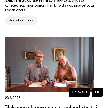
Samuli Perttu opiskelee neljättä vuotta SAMKissa
konetekniikan insinööriksi. Hän kirjoittaa opinnäytetyötä
töiden ohella.
Konetekniikka
Opiskelu
TKI
23.6.2026
Helsingin yliopiston maisterikoulutusta ja