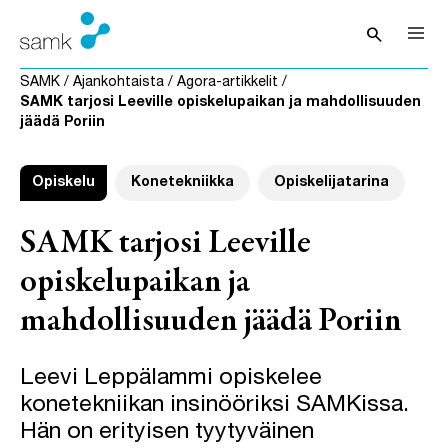
Siirry sisältöön
search
Avaa hak
SAMK
/
Ajankohtaista
/
Agora-artikkelit
/
SAMK tarjosi Leeville opiskelupaikan ja mahdollisuuden
jäädä Poriin
Opiskelu
Konetekniikka
Opiskelijatarina
SAMK tarjosi Leeville
opiskelupaikan ja
mahdollisuuden jäädä Poriin
Leevi Leppälammi opiskelee
konetekniikan insinööriksi SAMKissa.
Hän on erityisen tyytyväinen