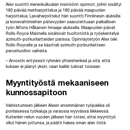
Alex suoritti merenkulkualan insinöörin opinnot, joihin sisältyi
180 päivää meriharjoittelua ja 180 päivää maapuolen
harjoittelua. Laivaharjoittelut hän suoritti Finnlinesin aluksilla
ja konevahtimiehen pätevyyden saavutettuaan palkallisen
työn Alfons Håkansin hinaaja-aluksella. Maapuolen päivät
Rolls-Royce Marinella sisälsivät huoltotöitä ja työskentelyä
azimuth-potkurilaitteiden parissa. Opinnäytetyön Alex teki
Rolls-Roycelle ja se käsitteli azimuth-potkurilaitteen
perushuollon vaiheita.
– Arvostin erityisesti ryhmäni yhteishenkeä ja sitä, että
kukaan ei jäänyt yksin, vaan kaikki tukivat toisiaan.
Myyntityöstä mekaaniseen
kunnossapitoon
Valmistumisen jälkeen Alexin ensimmäinen työpaikka oli
porilaisessa työkaluja ja varaosia myyvässä liikkeessä.
Kuitenkin reilun vuoden jälkeen hän totesi, ettei myyntityö
ollut hänen juttunsa, ja päätti hakea oman alan töitä.