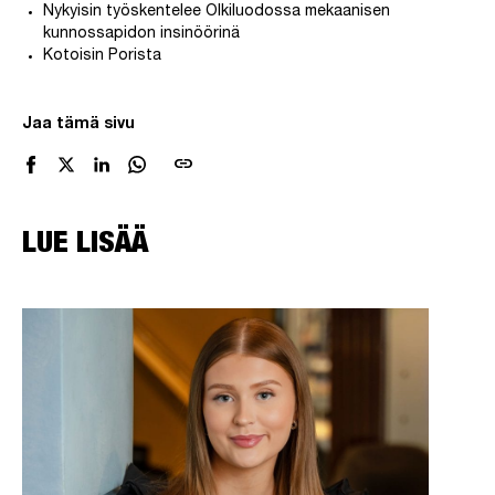
Nykyisin työskentelee Olkiluodossa mekaanisen
kunnossapidon insinöörinä
Kotoisin Porista
Jaa tämä sivu
link
LUE LISÄÄ