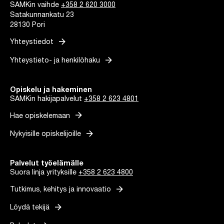
SAMKin vaihde
+358 2 620 3000
Satakunnankatu 23
28130 Pori
arrow_forward
Yhteystiedot
arrow_forward
Yhteystieto- ja henkilöhaku
Opiskelu ja hakeminen
SAMKin hakijapalvelut
+358 2 623 4801
arrow_forward
Hae opiskelemaan
arrow_forward
Nykyisille opiskelijoille
Palvelut työelämälle
Suora linja yrityksille
+358 2 623 4800
arrow_forward
Tutkimus, kehitys ja innovaatio
arrow_forward
Löydä tekijä