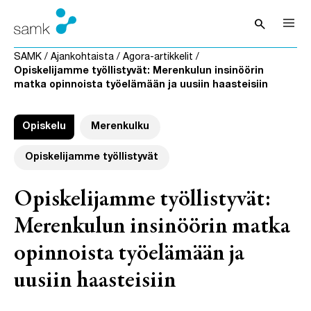
Siirry sisältöön
search
Avaa hak
SAMK
/
Ajankohtaista
/
Agora-artikkelit
/
Opiskelijamme työllistyvät: Merenkulun insinöörin
matka opinnoista työelämään ja uusiin haasteisiin
Opiskelu
Merenkulku
Opiskelijamme työllistyvät
Opiskelijamme työllistyvät:
Merenkulun insinöörin matka
opinnoista työelämään ja
uusiin haasteisiin