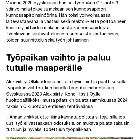
Vuonna 2020 syyskuussa hän sai työpaikan Olkiluoto 3 -
ydinvoimalaitokselta mekaanisen kunnossapidon
kunnossapitoinsinöörinä. Hän toimi ydinvoimalassa
laitevastaavana ja vastasi sekä reaktori- että polttoaineen
käsittelylaitteiden mekaanisesta kunnossapidosta.
Työnkuvaan kuuluivat alueen resursseista vastaaminen,
töiden suunnittelu sekä työn johtaminen.
Työpaikan vaihto ja paluu
tutulle maaperälle
Alex viihtyi Olkiluodossa erittäin hyvin, mutta päätti kokeilla
työpaikan vaihtoa, kun hänelle tarjoutui mahdollisuus.
Syyskuussa 2023 Alex siirtyi Kone Hissit Oy:lle
huoltopäälliköksi, mutta päättikin palata tammikuussa 2024
takaisin Olkiluotoon entiseen tehtäväänsä.
– Annan vinkiksi, ettei ikinä kannata polttaa siltoja, sillä jos
uusi työ ei vastaakaan odotuksia, on mukava palata takaisin
tuttuun ja hyväksi todettuun työpaikkaan.