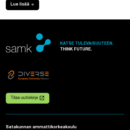
arrow_forward
Lue lisää
KATSE TULEVAISUUTEEN.
THINK FUTURE.
launch
Tilaa uutiskirje
Linkki avautuu uuteen välilehteen
Satakunnan ammattikorkeakoulu