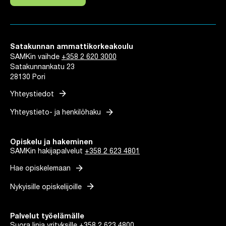
Linkki avautuu uuteen välilehteen
Satakunnan ammattikorkeakoulu
SAMKin vaihde
+358 2 620 3000
Satakunnankatu 23
28130 Pori
arrow_forward
Yhteystiedot
arrow_forward
Yhteystieto- ja henkilöhaku
Opiskelu ja hakeminen
SAMKin hakijapalvelut
+358 2 623 4801
arrow_forward
Hae opiskelemaan
arrow_forward
Nykyisille opiskelijoille
Palvelut työelämälle