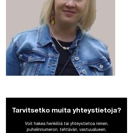
Tarvitsetko muita yhteystietoja?
Voit hakea henkilöä tai yhteystietoa nimen,
puhelinnumeron, tehtävän, vastuualueen,