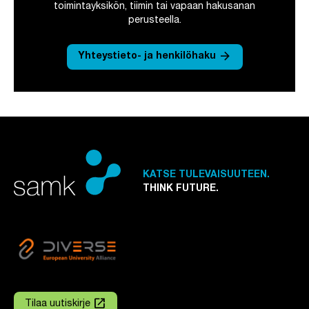
toimintayksikön, tiimin tai vapaan hakusanan
perusteella.
arrow_forward
Yhteystieto- ja henkilöhaku
KATSE TULEVAISUUTEEN.
THINK FUTURE.
launch
Tilaa uutiskirje