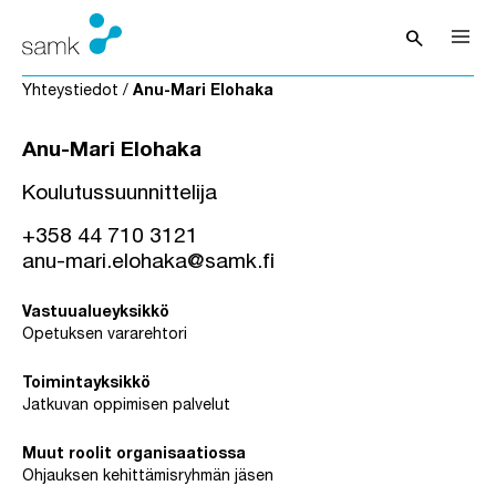
Siirry sisältöön
search
Avaa hak
Yhteystiedot
/
Anu-Mari Elohaka
Anu-Mari Elohaka
Koulutussuunnittelija
+358 44 710 3121
anu-mari.elohaka@samk.fi
Vastuualueyksikkö
Opetuksen vararehtori
Toimintayksikkö
Jatkuvan oppimisen palvelut
Muut roolit organisaatiossa
Ohjauksen kehittämisryhmän jäsen