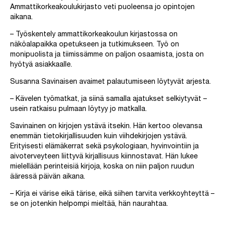
Ammattikorkeakoulukirjasto veti puoleensa jo opintojen
aikana.
– Työskentely ammattikorkeakoulun kirjastossa on
näköalapaikka opetukseen ja tutkimukseen. Työ on
monipuolista ja tiimissämme on paljon osaamista, josta on
hyötyä asiakkaalle.
Susanna Savinaisen avaimet palautumiseen löytyvät arjesta.
– Kävelen työmatkat, ja siinä samalla ajatukset selkiytyvät –
usein ratkaisu pulmaan löytyy jo matkalla.
Savinainen on kirjojen ystävä itsekin. Hän kertoo olevansa
enemmän tietokirjallisuuden kuin viihdekirjojen ystävä.
Erityisesti elämäkerrat sekä psykologiaan, hyvinvointiin ja
aivoterveyteen liittyvä kirjallisuus kiinnostavat. Hän lukee
mielellään perinteisiä kirjoja, koska on niin paljon ruudun
ääressä päivän aikana.
– Kirja ei värise eikä tärise, eikä siihen tarvita verkkoyhteyttä –
se on jotenkin helpompi mieltää, hän naurahtaa.