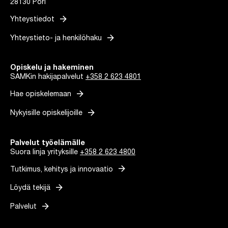
28130 Pori
arrow_forward
Yhteystiedot
arrow_forward
Yhteystieto- ja henkilöhaku
Opiskelu ja hakeminen
SAMKin hakijapalvelut
+358 2 623 4801
arrow_forward
Hae opiskelemaan
arrow_forward
Nykyisille opiskelijoille
Palvelut työelämälle
Suora linja yrityksille
+358 2 623 4800
arrow_forward
Tutkimus, kehitys ja innovaatio
arrow_forward
Löydä tekijä
arrow_forward
Palvelut