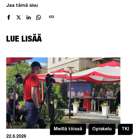
Jaa tämä sivu
link
LUE LISÄÄ
Meillä töissä
Opiskelu
TKI
22.6.2026