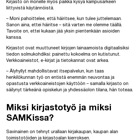
Kirjasto on monelle myös paikka kysyä kampusarkeen
liittyvistä käytännöistä.
– Moni pahoittelee, että häiritsee, kun tulee juttelemaan.
Sanon aina, ettei häiritse – sitä varten me olemme täällä.
Tavoite on, ettei kukaan jää yksin pientenkään asioiden
kanssa.
Kirjastot ovat muuttuneet kirjojen lainaamoista digitaalisiksi
tiedon solmukohdiksi: painettu kokoelma on kutistunut.
Verkkoaineistot, e-kirjat ja tietokannat ovat arkea.
– Älyhyllyt mahdollistavat itsepalvelun, kun taas
henkilökunnan työ on entistä enemmän neuvontaa ja
opastusta verkkoaineistojen käyttöön – samalla kirjasto on
säilynyt tärkeänä opiskelun ja yhdessäolon tilana, hän toteaa.
Miksi kirjastotyö ja miksi
SAMKissa?
Savinainen on tehnyt urallaan kirjakaupan, kaupan alan
toimistotöiden ja kirjastoalan kierroksen.