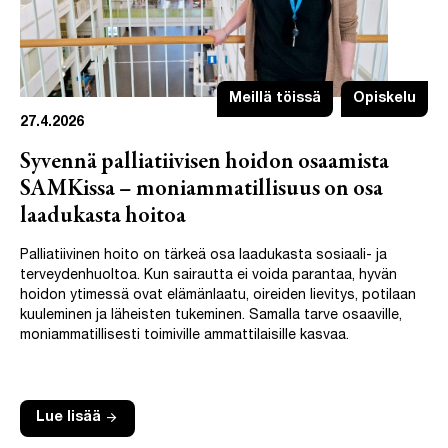
Meillä töissä
Opiskelu
27.4.2026
Syvennä palliatiivisen hoidon osaamista
SAMKissa – moniammatillisuus on osa
laadukasta hoitoa
Palliatiivinen hoito on tärkeä osa laadukasta sosiaali- ja
terveydenhuoltoa. Kun sairautta ei voida parantaa, hyvän
hoidon ytimessä ovat elämänlaatu, oireiden lievitys, potilaan
kuuleminen ja läheisten tukeminen. Samalla tarve osaaville,
moniammatillisesti toimiville ammattilaisille kasvaa.
arrow_forward
Lue lisää