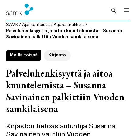
Siirry sisältöön
search
Avaa hak
SAMK
/
Ajankohtaista
/
Agora-artikkelit
/
Palveluhenkisyyttä ja aitoa kuuntelemista – Susanna
Savinainen palkittiin Vuoden samkilaisena
Meillä töissä
Kirjasto
Palveluhenkisyyttä ja aitoa
kuuntelemista – Susanna
Savinainen palkittiin Vuoden
samkilaisena
Kirjaston tietoasiantuntija Susanna
Savinainen valittiin Vuoden