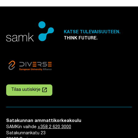
KATSE TULEVAISUUTEEN.
THINK FUTURE.
launch
Tilaa uutiskirje
Linkki avautuu uuteen välilehteen
Satakunnan ammattikorkeakoulu
SAMKin vaihde
+358 2 620 3000
Satakunnankatu 23