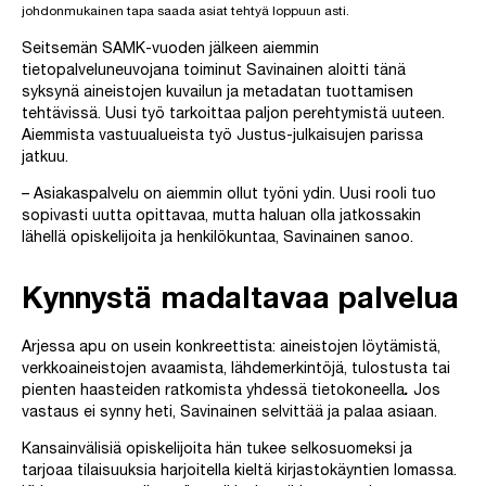
johdonmukainen tapa saada asiat tehtyä loppuun asti.
Seitsemän SAMK-vuoden jälkeen aiemmin
tietopalveluneuvojana toiminut Savinainen aloitti tänä
syksynä aineistojen kuvailun ja metadatan tuottamisen
tehtävissä. Uusi työ tarkoittaa paljon perehtymistä uuteen.
Aiemmista vastuualueista työ Justus-julkaisujen parissa
jatkuu.
– Asiakaspalvelu on aiemmin ollut työni ydin. Uusi rooli tuo
sopivasti uutta opittavaa, mutta haluan olla jatkossakin
lähellä opiskelijoita ja henkilökuntaa, Savinainen sanoo.
Kynnystä madaltavaa palvelua
Arjessa apu on usein konkreettista: aineistojen löytämistä,
verkkoaineistojen avaamista, lähdemerkintöjä, tulostusta tai
pienten haasteiden ratkomista yhdessä tietokoneella
.
Jos
vastaus ei synny heti, Savinainen selvittää ja palaa asiaan.
Kansainvälisiä opiskelijoita hän tukee selkosuomeksi ja
tarjoaa tilaisuuksia harjoitella kieltä kirjastokäyntien lomassa.