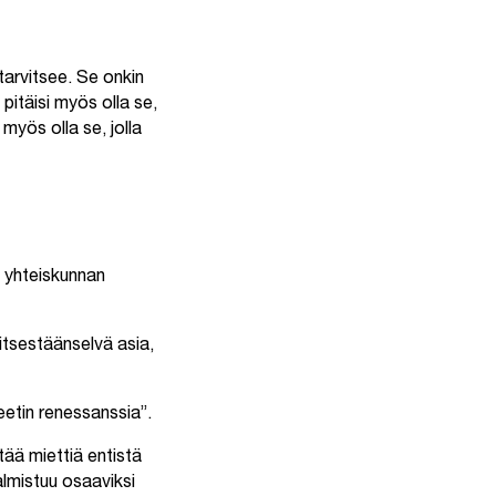
tarvitsee. Se onkin
pitäisi myös olla se,
myös olla se, jolla
a yhteiskunnan
 itsestäänselvä asia,
eetin renessanssia”.
tää miettiä entistä
almistuu osaaviksi