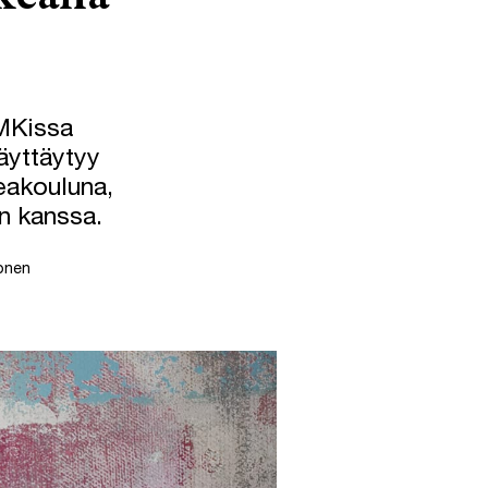
AMKissa
äyttäytyy
eakouluna,
än kanssa.
onen