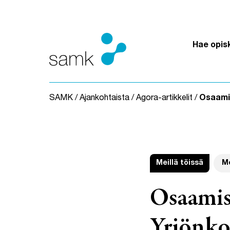
Siirry sisältöön
Hae opis
SAMK
/
Ajankohtaista
/
Agora-artikkelit
/
Osaamis
Meillä töissä
M
Osaamis
Yrjönko