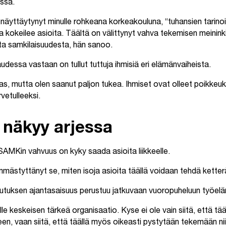
ssä.
näyttäytynyt minulle rohkeana korkeakouluna, “tuhansien tarinoi
a kokeilee asioita. Täältä on välittynyt vahva tekemisen meininki
ta samkilaisuudesta, hän sanoo.
essa vastaan on tullut tuttuja ihmisiä eri elämänvaiheista.
as, mutta olen saanut paljon tukea. Ihmiset ovat olleet poikkeukse
rvetulleeksi.
 näkyy arjessa
MKin vahvuus on kyky saada asioita liikkeelle.
mästyttänyt se, miten isoja asioita täällä voidaan tehdä ketter
tuksen ajantasaisuus perustuu jatkuvaan vuoropuheluun työel
keskeisen tärkeä organisaatio. Kyse ei ole vain siitä, että tää
n, vaan siitä, että täällä myös oikeasti pystytään tekemään nii