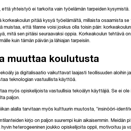
 että yhteistyö ei tarkoita vain työelämän tarpeiden kysymistä.
tä korkeakoulun pitää kysyä työelämältä, millaista osaamista se 
muistaa, että tilanne voisi joskus olla toisin päin: korkeakoulun 
yä, mitä sen pitäisi seuraavaksi oppia. Korkeakoulun tehtävä on 
lle kuin tämän päivän ja lähiajan tarpeisiin.
a muuttaa koulutusta
oäly ja digitalisaatio vaikuttavat laajasti teollisuuden aloihin j
taa teknologian vastuullista käyttöä.
aa myös opiskelijoista vastuullisia tekoälyn käyttäjiä. Se ei ole
lta paljon.
an alalla tarvitaan myös kulttuurin muutosta, ”insinööri-identit
ntilanteiden kirjo on paljon suurempi kuin aikaisemmin. Meidän pi
yvin heterogeeninen joukko opiskelijoita oppii, motivoituu ja v