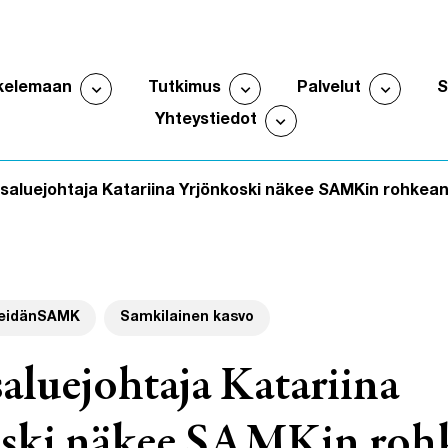
expand_more
expand_more
expand_more
kelemaan
Tutkimus
Palvelut
Avaa alavalikko
Avaa alavalikko
Avaa al
expand_more
Yhteystiedot
Avaa alavalikko
aluejohtaja Katariina Yrjönkoski näkee SAMKin rohkean
eidänSAMK
Samkilainen kasvo
aluejohtaja Katariina
ski näkee SAMKin roh