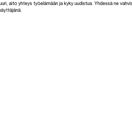
uuri, aito yhteys työelämään ja kyky uudistua. Yhdessä ne vah
näyttäjänä.