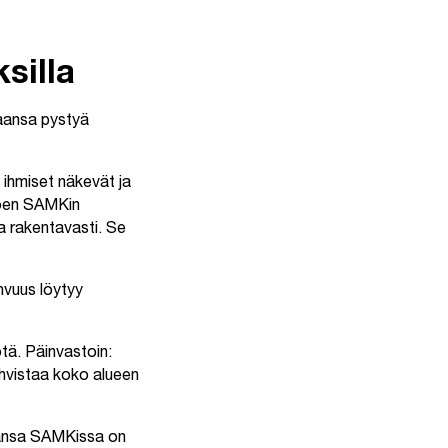
silla
aansa pystyä
n ihmiset näkevät ja
Koen SAMKin
ua rakentavasti. Se
vuus löytyy
tä. Päinvastoin:
ahvistaa koko alueen
aansa SAMKissa on