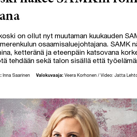
jana
nkoski on ollut nyt muutaman kuukauden S
 merenkulun osaamisaluejohtajana. SAMK n
ina, ketteränä ja eteenpäin katsovana kork
ötä tehdään sekä talon sisällä että työeläm
:
Inna Saarinen
Valokuvaaja:
Veera Korhonen / Video: Jatta Leht