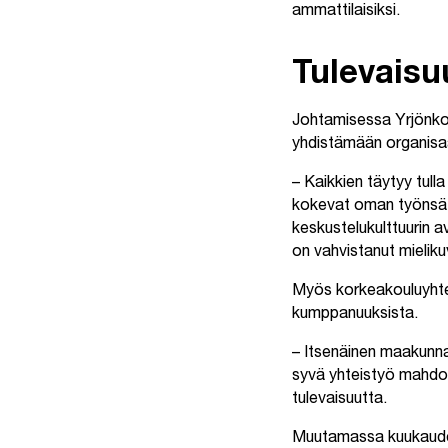
ammattilaisiksi.
Tulevais
Johtamisessa Yrjönko
yhdistämään organisaat
– Kaikkien täytyy tull
kokevat oman työnsä,
keskustelukulttuurin a
on vahvistanut mielik
Myös korkeakouluyhte
kumppanuuksista.
– Itsenäinen maakunnal
syvä yhteistyö mahdoll
tulevaisuutta.
Muutamassa kuukaudes