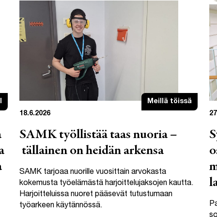
I
Meillä töissä
18.6.2026
27
a
SAMK työllistää taas nuoria –
S
a
tällainen on heidän arkensa
o
a
m
SAMK tarjoaa nuorille vuosittain arvokasta
l
kokemusta työelämästä harjoittelujaksojen kautta.
Harjoitteluissa nuoret pääsevät tutustumaan
Pa
työarkeen käytännössä.
so