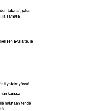
den talona”, joka
, ja samalla
llisen avuliaita, ja
ästi yhteistyössä.
ämän kanssa.
llä halutaan tehdä
tä.