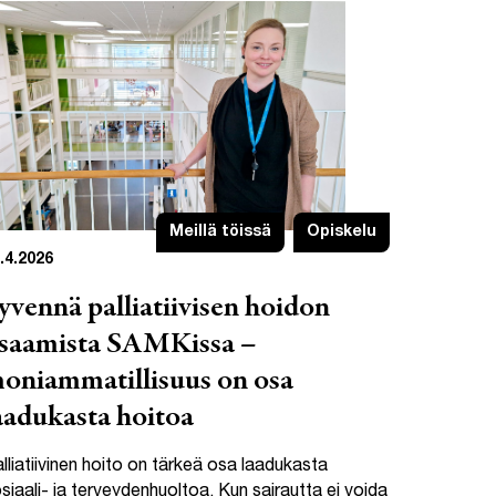
Meillä töissä
Opiskelu
.4.2026
yvennä palliatiivisen hoidon
saamista SAMKissa –
oniammatillisuus on osa
aadukasta hoitoa
lliatiivinen hoito on tärkeä osa laadukasta
siaali- ja terveydenhuoltoa. Kun sairautta ei voida