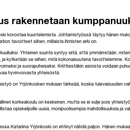
uus rakennetaan kumppanuuk
ski korostaa kuuntelemista. Johtamistyössä täytyy hänen muk
ion tavoitteet siihen, millaista ihmisten arki on.
a kuulluiksi. Yhteinen suunta syntyy siitä, että ymmärretään, mite
 ja kytketään se siihen, mitä kokonaisuutena tavoittelemme. 
voimeksi ja suorapuheiseksi. Kriittisistäkin asioista voidaan puh
uvaa hyvinvoivasta yhteisöstä.
istyö on Yrjönkosken mukaan tärkeää, koska tulevaisuuden vah
linen korkeakoulu on keskeinen, mutta se ei sulje pois yhteistyö
istaa opiskelijoille uusia, monipuolisempia mahdollisuuksia ja v
sa Katariina Yrjönkoski on ehtinyt nähdä paljon. Hänen muk