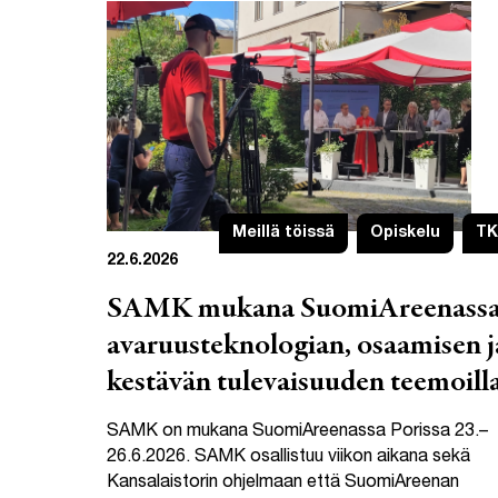
Meillä töissä
Opiskelu
TK
22.6.2026
SAMK mukana SuomiAreenass
avaruusteknologian, osaamisen j
kestävän tulevaisuuden teemoill
SAMK on mukana SuomiAreenassa Porissa 23.–
26.6.2026. SAMK osallistuu viikon aikana sekä
Kansalaistorin ohjelmaan että SuomiAreenan