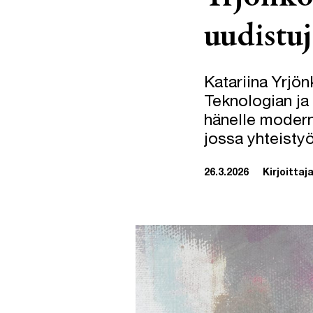
uudistu
Katariina Yrjö
Teknologian ja
hänelle modern
jossa yhteisty
26.3.2026
Kirjoittaja