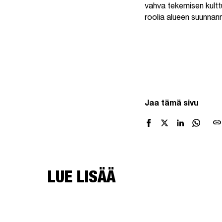
vahva tekemisen kultt
roolia alueen suunnan
Ohita upotus
Jaa tämä sivu
link
LUE LISÄÄ