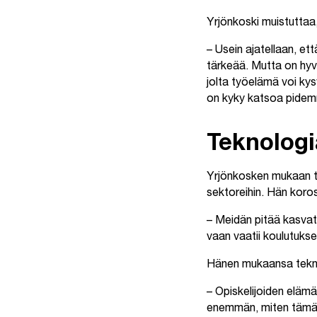
Yrjönkoski muistuttaa,
– Usein ajatellaan, et
tärkeää. Mutta on hyvä 
jolta työelämä voi kys
on kyky katsoa pidemmä
Teknologi
Yrjönkosken mukaan tek
sektoreihin. Hän koros
– Meidän pitää kasvatt
vaan vaatii koulutukse
Hänen mukaansa tekniik
– Opiskelijoiden elämä
enemmän, miten tämä h