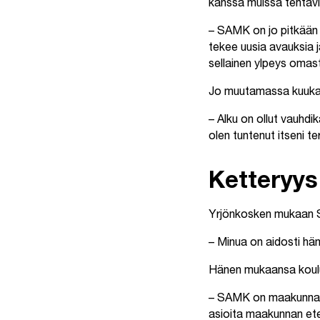
kanssa muissa tehtävi
– SAMK on jo pitkään 
tekee uusia avauksia j
sellainen ylpeys omas
Jo muutamassa kuukaud
– Alku on ollut vauhdik
olen tuntenut itseni te
Ketteryys
Yrjönkosken mukaan SA
– Minua on aidosti häm
Hänen mukaansa koulu
– SAMK on maakunnalle 
asioita maakunnan etee