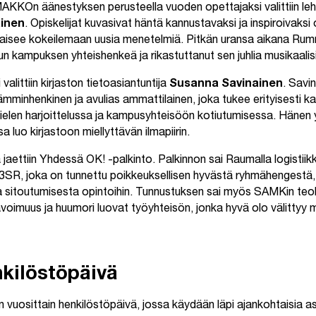
KKOn äänestyksen perusteella vuoden opettajaksi valittiin leh
inen
. Opiskelijat kuvasivat häntä kannustavaksi ja inspiroivaksi 
ohkaisee kokeilemaan uusia menetelmiä. Pitkän uransa aikana Ru
n kampuksen yhteishenkeä ja rikastuttanut sen juhlia musikaalisill
alittiin kirjaston tietoasiantuntija
Susanna Savinainen
. Savi
mminhenkinen ja avulias ammattilainen, joka tukee erityisesti ka
ielen harjoittelussa ja kampusyhteisöön kotiutumisessa. Hänen y
 luo kirjastoon miellyttävän ilmapiirin.
jaettiin Yhdessä OK! -palkinto. Palkinnon sai Raumalla logistii
SR, joka on tunnettu poikkeuksellisen hyvästä ryhmähengestä,
a sitoutumisesta opintoihin. Tunnustuksen sai myös SAMKin teol
 avoimuus ja huumori luovat työyhteisön, jonka hyvä olo välittyy my
kilöstöpäivä
vuosittain henkilöstöpäivä, jossa käydään läpi ajankohtaisia asi