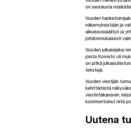
Vuoden menestystarina
on seurausta määrätie
Vuoden hanketoimijaksi 
näkemyksistään ja vah
aikuissosiaalityö ja yh
johdonmukaisesti valm
Vuoden julkaisijaksi ni
joista Koivisto oli muk
on pitkä julkaisuhistori
tekstejä.
Vuoden viestijän tunnu
kehittämistä näkyväksi
viestintäkanaviin, kirjo
kommentoinut niitä posi
Uutena tu