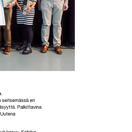
a.
in seitsemässä eri
isyyttä. Palkittavina
. Uutena