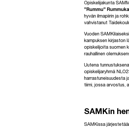
Opiskelijakunta SAMMA
”Rummu” Rummuka
hyvän ilmapiirin ja r
vahvistanut Taidekoulu
Vuoden SAMKilaiseksi v
kampuksen kirjaston lä
opiskelijoita suomen k
rauhallinen olemuksensa
Uutena tunnustuksena 
opiskelijaryhmä NLO23
harrastuneisuudesta j
tiimi, jossa arvostus,
SAMKin hen
SAMKissa järjestetään 