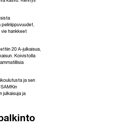
ävä kasvu. Kehitys
isista
peliriippuvuudet,
a vie hankkeet
tiin 20 A-julkaisua,
kaisun. Koivistolla
 ammatillisia
koulutusta ja sen
jä SAMKin
 julkaisuja ja
palkinto