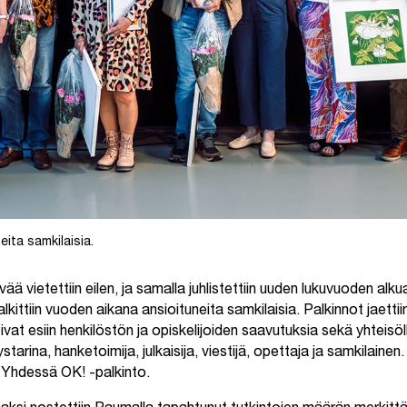
eita samkilaisia.
ä vietettiin eilen, ja samalla juhlistettiin uuden lukuvuoden alku
kittiin vuoden aikana ansioituneita samkilaisia. Palkinnot jaetti
vat esiin henkilöstön ja opiskelijoiden saavutuksia sekä yhteisöll
arina, hanketoimija, julkaisija, viestijä, opettaja ja samkilainen
n Yhdessä OK! -palkinto.