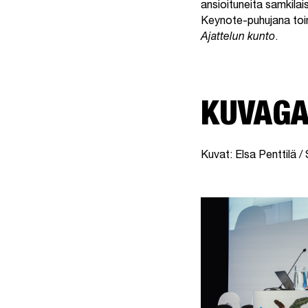
ansioituneita samkila
Keynote-puhujana toi
Ajattelun kunto
.
KUVAGA
Kuvat: Elsa Penttilä 
Avaa galleria