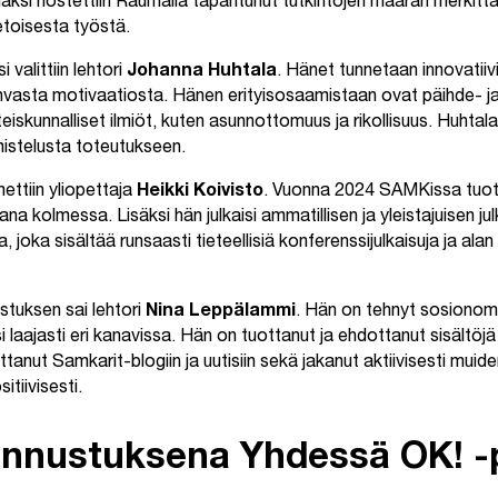
ksi nostettiin Raumalla tapahtunut tutkintojen määrän merkitt
toisesta työstä.
valittiin lehtori
Johanna Huhtala
. Hänet tunnetaan innovatiiv
vasta motivaatiosta. Hänen erityisosaamistaan ovat päihde- ja 
teiskunnalliset ilmiöt, kuten asunnottomuus ja rikollisuus. Huhtal
istelusta toteutukseen.
mettiin yliopettaja
Heikki Koivisto
. Vuonna 2024 SAMKissa tuotet
ana kolmessa. Lisäksi hän julkaisi ammatillisen ja yleistajuisen jul
a, joka sisältää runsaasti tieteellisiä konferenssijulkaisuja ja alan
stuksen sai lehtori
Nina Leppälammi
. Hän on tehnyt sosionomi
 laajasti eri kanavissa. Hän on tuottanut ja ehdottanut sisältö
ittanut Samkarit-blogiin ja uutisiin sekä jakanut aktiivisesti muiden
tiivisesti.
nnustuksena Yhdessä OK! -