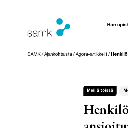
Siirry sisältöön
Hae opis
SAMK
/
Ajankohtaista
/
Agora-artikkelit
/
Henkilö
Meillä töissä
M
Henkilös
ansioitu