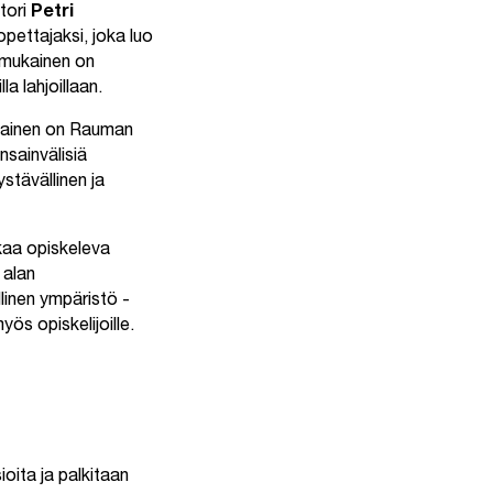
tori
Petri
opettajaksi, joka luo
mmukainen on
a lahjoillaan.
nainen on Rauman
nsainvälisiä
stävällinen ja
kkaa opiskeleva
 alan
linen ympäristö -
ös opiskelijoille.
oita ja palkitaan