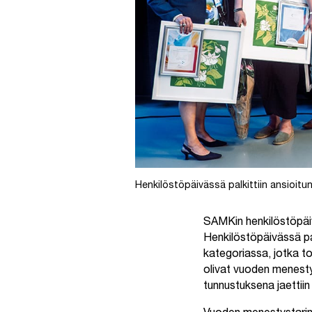
Henkilöstöpäivässä palkittiin ansioitun
SAMKin henkilöstöpäivä
Henkilöstöpäivässä pal
kategoriassa, jotka toi
olivat vuoden menestyst
tunnustuksena jaettii