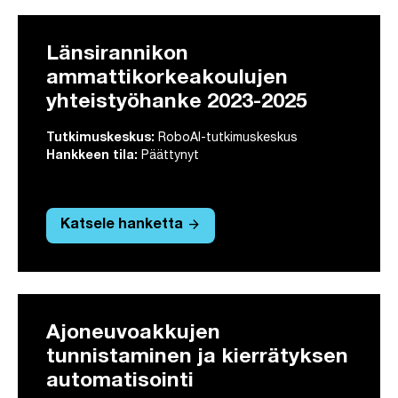
Länsirannikon
ammattikorkeakoulujen
yhteistyöhanke 2023-2025
Tutkimuskeskus:
RoboAI-tutkimuskeskus
Hankkeen tila:
Päättynyt
arrow_forward
Katsele hanketta
Ajoneuvoakkujen
tunnistaminen ja kierrätyksen
automatisointi