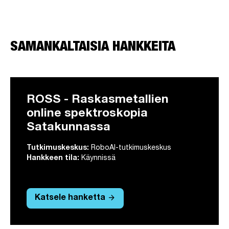
SAMANKALTAISIA HANKKEITA
ROSS - Raskasmetallien
online spektroskopia
Satakunnassa
Tutkimuskeskus:
RoboAI-tutkimuskeskus
Hankkeen tila:
Käynnissä
arrow_forward
Katsele hanketta