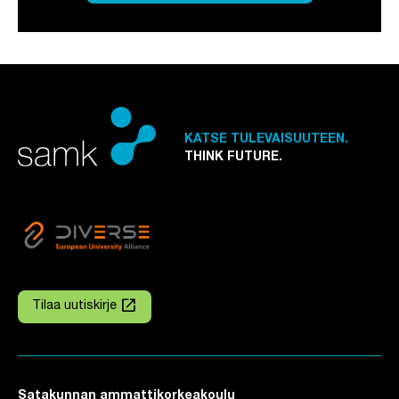
KATSE TULEVAISUUTEEN.
THINK FUTURE.
launch
Tilaa uutiskirje
Linkki avautuu uuteen välilehteen
Satakunnan ammattikorkeakoulu