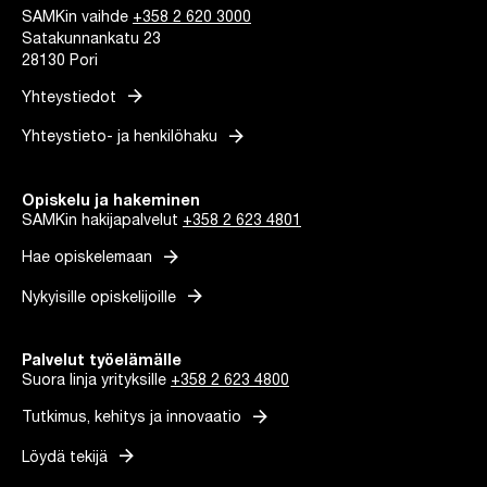
SAMKin vaihde
+358 2 620 3000
Satakunnankatu 23
28130 Pori
arrow_forward
Yhteystiedot
arrow_forward
Yhteystieto- ja henkilöhaku
Opiskelu ja hakeminen
SAMKin hakijapalvelut
+358 2 623 4801
arrow_forward
Hae opiskelemaan
arrow_forward
Nykyisille opiskelijoille
Palvelut työelämälle
Suora linja yrityksille
+358 2 623 4800
arrow_forward
Tutkimus, kehitys ja innovaatio
arrow_forward
Löydä tekijä