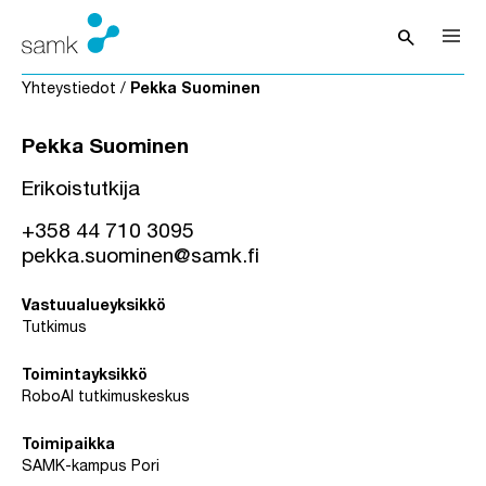
Siirry sisältöön
search
Avaa hak
Yhteystiedot
/
Pekka Suominen
Pekka Suominen
Erikoistutkija
+358 44 710 3095
pekka.suominen@samk.fi
Vastuualueyksikkö
Tutkimus
Toimintayksikkö
RoboAI tutkimuskeskus
Toimipaikka
SAMK-kampus Pori