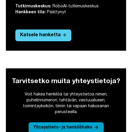
Tutkimuskeskus:
RoboAI-tutkimuskeskus
Hankkeen tila:
Päättynyt
arrow_forward
Katsele hanketta
Tarvitsetko muita yhteystietoja?
Voit hakea henkilöä tai yhteystietoa nimen,
puhelinnumeron, tehtävän, vastuualueen,
toimintayksikön, tiimin tai vapaan hakusanan
perusteella.
arrow_forward
Yhteystieto- ja henkilöhaku