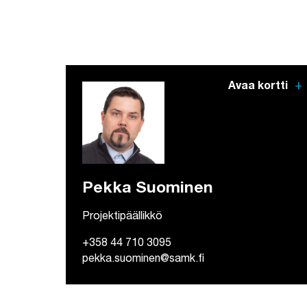
add
Avaa kortti
Pekka Suominen
Projektipäällikkö
+358 44 710 3095
pekka.suominen@samk.fi