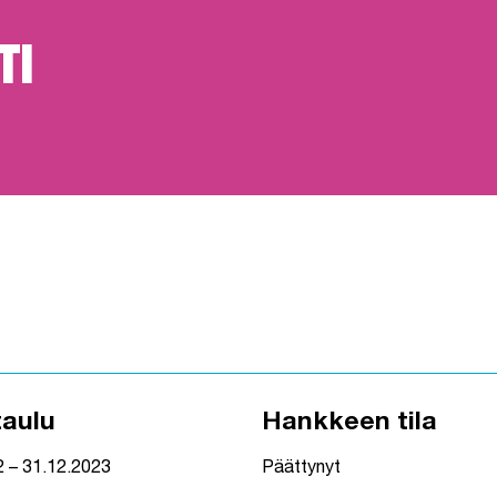
TI
taulu
Hankkeen tila
2 – 31.12.2023
Päättynyt