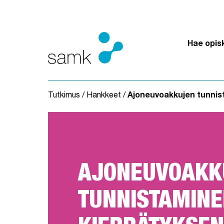
Siirry sisältöön
Hae opis
Tutkimus
/
Hankkeet
/
Ajoneuvoakkujen tunnist
AJONEUVOAKK
TUNNISTAMINE