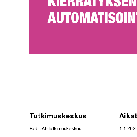
KIERRÄTYKSEN
AUTOMATISOIN
Tutkimuskeskus
Aika
RoboAI-tutkimuskeskus
1.1.202