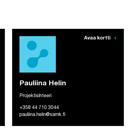
add
Avaa kortti
Pauliina Helin
Projektisihteeri
+358 44 710 3044
pauliina.helin@samk.fi