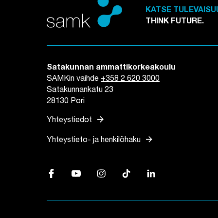
KATSE TULEVAISU
THINK FUTURE.
Satakunnan ammattikorkeakoulu
SAMKin vaihde
+358 2 620 3000
Satakunnankatu 23
28130 Pori
arrow_forward
Yhteystiedot
arrow_forward
Yhteystieto- ja henkilöhaku
Facebook, Linkki avautuu uuteen välilehteen
YouTube, Linkki avautuu uuteen välilehtee
Instagram, Linkki avautuu uuteen vä
TikTok, Linkki avautuu uutee
LinkedIn, Linkki avau