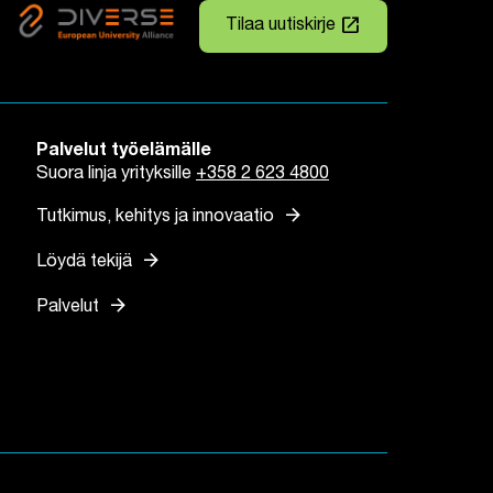
launch
Tilaa uutiskirje
Linkki avautuu uuteen väli
Palvelut työelämälle
Suora linja yrityksille
+358 2 623 4800
arrow_forward
Tutkimus, kehitys ja innovaatio
arrow_forward
Löydä tekijä
arrow_forward
Palvelut