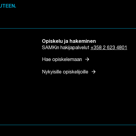
UTEEN.
Opiskelu ja hakeminen
SAMKin hakijapalvelut
+358 2 623 4801
arrow_forward
Hae opiskelemaan
arrow_forward
Nykyisille opiskelijoille
n
lilehteen
n välilehteen
tuu uuteen välilehteen