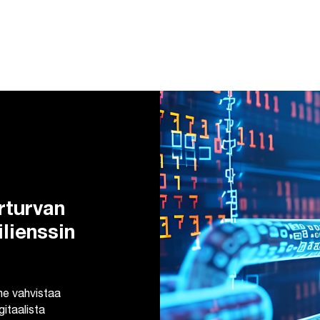
rturvan
ilienssin
me vahvistaa
gitaalista