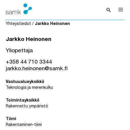
Siirry sisältöön
search
Avaa hak
Yhteystiedot
/
Jarkko Heinonen
Jarkko Heinonen
Yliopettaja
+358 44 710 3344
jarkko.heinonen@samk.fi
Vastuualueyksikkö
Teknologia ja merenkulku
Toimintayksikkö
Rakennettu ympäristö
Tiimi
Rakentaminen-tiimi