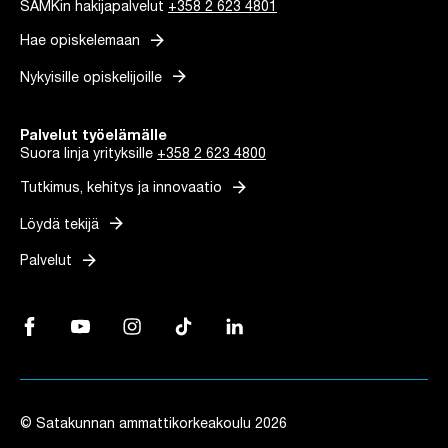
SAMKin hakijapalvelut
+358 2 623 4801
arrow_forward
Hae opiskelemaan
arrow_forward
Nykyisille opiskelijoille
Palvelut työelämälle
Suora linja yrityksille
+358 2 623 4800
arrow_forward
Tutkimus, kehitys ja innovaatio
arrow_forward
Löydä tekijä
arrow_forward
Palvelut
Facebook, Linkki avautuu uuteen välilehteen
YouTube, Linkki avautuu uuteen välilehteen
Instagram, Linkki avautuu uuteen välilehteen
TikTok, Linkki avautuu uuteen välilehteen
LinkedIn, Linkki avautuu uuteen vä
© Satakunnan ammattikorkeakoulu 2026