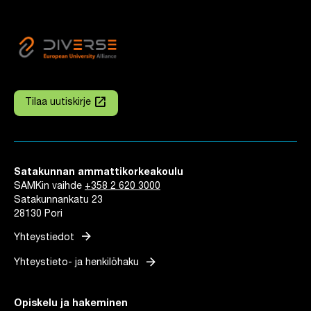
launch
Tilaa uutiskirje
Linkki avautuu uuteen välilehteen
Satakunnan ammattikorkeakoulu
SAMKin vaihde
+358 2 620 3000
Satakunnankatu 23
28130 Pori
arrow_forward
Yhteystiedot
arrow_forward
Yhteystieto- ja henkilöhaku
Opiskelu ja hakeminen