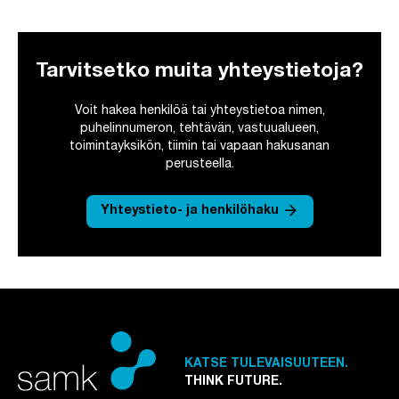
Tarvitsetko muita yhteystietoja?
Voit hakea henkilöä tai yhteystietoa nimen,
puhelinnumeron, tehtävän, vastuualueen,
toimintayksikön, tiimin tai vapaan hakusanan
perusteella.
arrow_forward
Yhteystieto- ja henkilöhaku
KATSE TULEVAISUUTEEN.
THINK FUTURE.