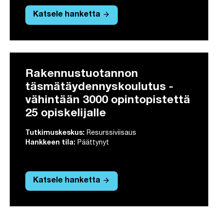
arrow_forward
Katsele hanketta
Rakennustuotannon
täsmätäydennyskoulutus -
vähintään 3000 opintopistettä
25 opiskelijalle
Tutkimuskeskus:
Resurssiviisaus
Hankkeen tila:
Päättynyt
arrow_forward
Katsele hanketta