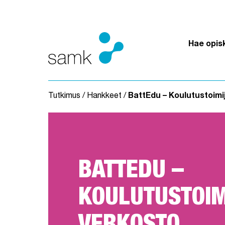
Siirry sisältöön
Hae opis
Tutkimus
/
Hankkeet
/
BattEdu – Koulutustoimi
BATTEDU –
KOULUTUSTOIM