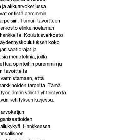
 tavoitteena on luoda,
n ja akkuarvoketjussa
aavat entistä paremmin
arpeisiin. Tämän tavoitteen
verkosto elinkeinoelämän
 hankkeita. Koulutusverkosto
s-/täydennyskoulutuksen koko
anisaatiorajat ja
sia menetelmiä, joilla
ttua opintoihin paremmin ja
n tavoitteita
n varmistamaan, että
ömarkkinoiden tarpeita. Tämä
 työelämän välistä yhteistyötä
vän kehityksen kärjessä.
 arvoketjun
ganisaatioiden
lpailukykyä. Hankkeessa
ansalliseen