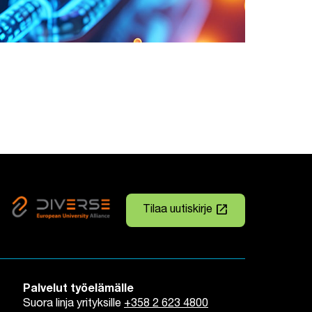
launch
Tilaa uutiskirje
Linkki avautuu uuteen väli
Palvelut työelämälle
Suora linja yrityksille
+358 2 623 4800