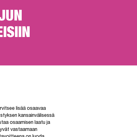
JUN
ISIIN
rvitsee lisää osaavaa
styksen kansainvälisessä
staa osaamisen laatu ja
styvät vastaamaan