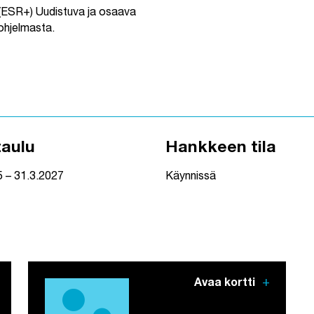
(ESR+) Uudistuva ja osaava
ohjelmasta.
taulu
Hankkeen tila
5 – 31.3.2027
Käynnissä
add
Avaa kortti