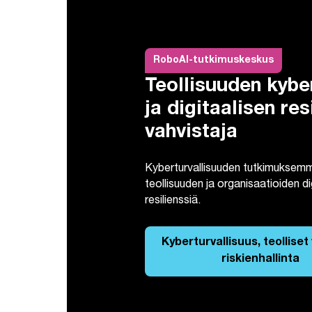
RoboAI-tutkimuskeskus
Teollisuuden kybe
ja digitaalisen res
vahvistaja
Kyberturvallisuuden tutkimuksem
teollisuuden ja organisaatioiden di
resilienssiä.
Kyberturvallisuus, teolliset
riskienhallinta