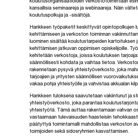
koulutusorganisaatioiden verkostotoimintaan esime
kansallisia seminaareja ja webinaareja. Näin välte
koulutuspolkuja ja -sisältöjä.
Hankkeen työpaketit keskittyvät opintopolkujen 
kehittämiseen ja verkoston toiminnan vakiinnutta
luominen sisältää koulutustarpeiden kartoituksen 
kehittämisen jatkuvan oppimisen opiskelijoille. T
kehitetään verkostoja, joissa koulutuksen tarjoajat
säännöllisesti kohdata ja vaihtaa tietoa. Verkosto
rakennetaan pysyvä yhteistyöverkosto, joka mahd
tarjoajien ja yritysten säännöllisen vuorovaikutuk
vakaa pohja yhteistyölle ja vahvistaa akkualan kil
Hankkeen tuloksena saavutetaan vakiintunut ja str
yhteistyöverkosto, joka parantaa koulutustarjonta
yhteistyötä. Tämä auttaa rakentamaan vahvan os
vastaamaan tulevaisuuden haasteisiin tehokkaasti
päätyttyä toimintamalli mahdollistaa verkoston a
toimijoiden sekä sidosryhmien kasvattamisen.