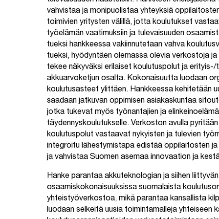
tulevaisuuden haasteisiin. Hankkeen ensisijaisena
vahvistaa ja monipuolistaa yhteyksiä oppilaitoste
toimivien yritysten välillä, jotta koulutukset vast
työelämän vaatimuksiin ja tulevaisuuden osaamist
tueksi hankkeessa vakiinnutetaan vahva koulutus
tueksi, hyödyntäen olemassa olevia verkostoja ja
tekee näkyväksi erilaiset koulutuspolut ja erityi
akkuarvoketjun osalta. Kokonaisuutta luodaan org
koulutusasteet ylittäen. Hankkeessa kehitetään uu
saadaan jatkuvan oppimisen asiakaskuntaa sitoute
jotka tukevat myös työnantajien ja elinkeinoelämä
täydennyskoulutukselle. Verkoston avulla pyritää
koulutuspolut vastaavat nykyisten ja tulevien ty
integroitu lähestymistapa edistää oppilaitosten ja
ja vahvistaa Suomen asemaa innovaation ja kestä
Hanke parantaa akkuteknologian ja siihen liittyvän
osaamiskokonaisuuksissa suomalaista koulutusor
yhteistyöverkostoa, mikä parantaa kansallista ki
luodaan selkeitä uusia toimintamalleja yhteiseen k