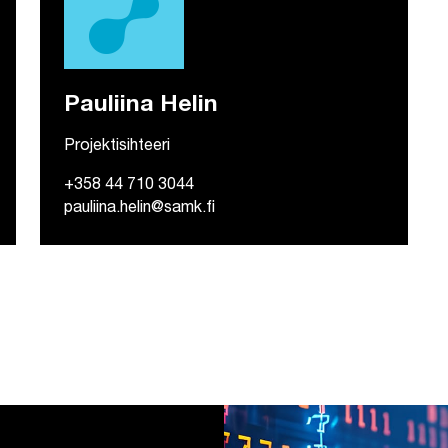
Pauliina Helin
Projektisihteeri
+358 44 710 3044
pauliina.helin@samk.fi