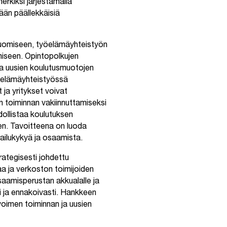
rkiksi järjestämällä
tään päällekkäisiä
luomiseen, työelämäyhteistyön
miseen. Opintopolkujen
ja uusien koulutusmuotojen
yöelämäyhteistyössä
 ja yritykset voivat
n toiminnan vakiinnuttamiseksi
ollistaa koulutuksen
sen. Tavoitteena on luoda
pailukykyä ja osaamista.
ategisesti johdettu
a ja verkoston toimijoiden
aamisperustan akkualalle ja
 ja ennakoivasti. Hankkeen
voimen toiminnan ja uusien