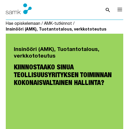
Siirry sisältöön
search
Avaa hak
Hae opiskelemaan
/
AMK-tutkinnot
/
Insinööri (AMK), Tuotantotalous, verkkototeutus
Insinööri (AMK), Tuotantotalous,
verkkototeutus
KIINNOSTAAKO SINUA
TEOLLISUUSYRITYKSEN TOIMINNAN
KOKONAISVALTAINEN HALLINTA?