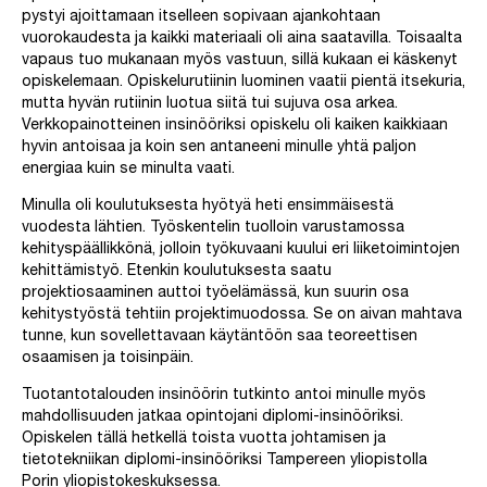
pystyi ajoittamaan itselleen sopivaan ajankohtaan
vuorokaudesta ja kaikki materiaali oli aina saatavilla. Toisaalta
vapaus tuo mukanaan myös vastuun, sillä kukaan ei käskenyt
opiskelemaan. Opiskelurutiinin luominen vaatii pientä itsekuria,
mutta hyvän rutiinin luotua siitä tui sujuva osa arkea.
Verkkopainotteinen insinööriksi opiskelu oli kaiken kaikkiaan
hyvin antoisaa ja koin sen antaneeni minulle yhtä paljon
energiaa kuin se minulta vaati.
Minulla oli koulutuksesta hyötyä heti ensimmäisestä
vuodesta lähtien. Työskentelin tuolloin varustamossa
kehityspäällikkönä, jolloin työkuvaani kuului eri liiketoimintojen
kehittämistyö. Etenkin koulutuksesta saatu
projektiosaaminen auttoi työelämässä, kun suurin osa
kehitystyöstä tehtiin projektimuodossa. Se on aivan mahtava
tunne, kun sovellettavaan käytäntöön saa teoreettisen
osaamisen ja toisinpäin.
Tuotantotalouden insinöörin tutkinto antoi minulle myös
mahdollisuuden jatkaa opintojani diplomi-insinööriksi.
Opiskelen tällä hetkellä toista vuotta johtamisen ja
tietotekniikan diplomi-insinööriksi Tampereen yliopistolla
Porin yliopistokeskuksessa.