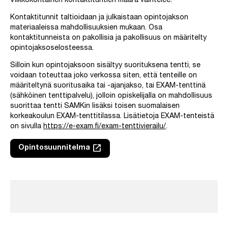
Viikkokohtainen kontaktituntien määrä vaihtelee.
Kontaktitunnit taltioidaan ja julkaistaan opintojakson
materiaaleissa mahdollisuuksien mukaan. Osa
kontaktitunneista on pakollisia ja pakollisuus on määritelty
opintojaksoselosteessa.
Silloin kun opintojaksoon sisältyy suorituksena tentti, se
voidaan toteuttaa joko verkossa siten, että tenteille on
määriteltynä suoritusaika tai -ajanjakso, tai EXAM-tenttinä
(sähköinen tenttipalvelu), jolloin opiskelijalla on mahdollisuus
suorittaa tentti SAMKin lisäksi toisen suomalaisen
korkeakoulun EXAM-tenttitilassa. Lisätietoja EXAM-tenteistä
on sivulla
https://e-exam.fi/exam-tenttivierailu/
.
launch
Opintosuunnitelma
Linkki avautuu uuteen välilehteen