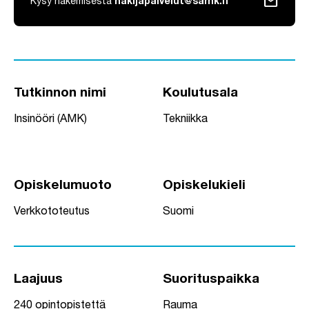
mail
Kysy hakemisesta
hakijapalvelut@samk.fi
Tutkinnon nimi
Koulutusala
Insinööri (AMK)
Tekniikka
Opiskelumuoto
Opiskelukieli
Verkkototeutus
Suomi
Laajuus
Suorituspaikka
240 opintopistettä
Rauma