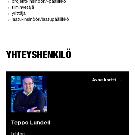
projekti-insinööri/-päällikkö
tiiminvetäjä
yrittäjä
laatu-insinööri/laatupäällikkö
YHTEYSHENKILÖ
add
Avaa kortti
Teppo Lundell
Lehtori