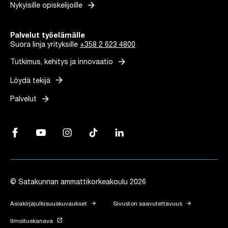
arrow_forward
Nykyisille opiskelijoille
Palvelut työelämälle
Suora linja yrityksille
+358 2 623 4800
arrow_forward
Tutkimus, kehitys ja innovaatio
arrow_forward
Löydä tekijä
arrow_forward
Palvelut
Facebook, Linkki avautuu uuteen välilehteen
YouTube, Linkki avautuu uuteen välilehteen
Instagram, Linkki avautuu uuteen välilehteen
TikTok, Linkki avautuu uuteen välilehteen
LinkedIn, Linkki avautuu uuteen vä
© Satakunnan ammattikorkeakoulu 2026
arrow_forward
arrow_forward
Asiakirjajulkisuuskuvaukset
Sivuston saavutettavuus
launch
Ilmoituskanava
Linkki avautuu uuteen välilehteen