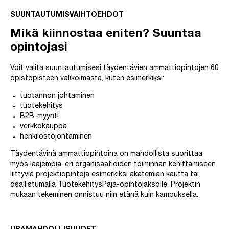
SUUNTAUTUMISVAIHTOEHDOT
Mikä kiinnostaa eniten? Suuntaa
opintojasi
Voit valita suuntautumisesi täydentävien ammattiopintojen 60
opistopisteen valikoimasta, kuten esimerkiksi:
tuotannon johtaminen
tuotekehitys
B2B-myynti
verkkokauppa
henkilöstöjohtaminen
Täydentävinä ammattiopintoina on mahdollista suorittaa
myös laajempia, eri organisaatioiden toiminnan kehittämiseen
liittyviä projektiopintoja esimerkiksi akatemian kautta tai
osallistumalla TuotekehitysPaja-opintojaksolle. Projektin
mukaan tekeminen onnistuu niin etänä kuin kampuksella.