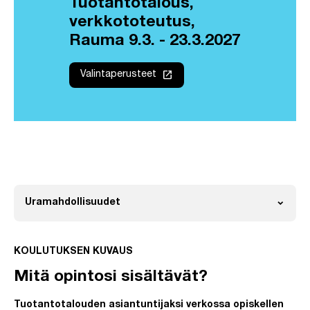
Tuotantotalous,
verkkototeutus,
Rauma 9.3. - 23.3.2027
launch
Valintaperusteet
expand_more
Uramahdollisuudet
Avaa
KOULUTUKSEN KUVAUS
Mitä opintosi sisältävät?
Tuotantotalouden asiantuntijaksi verkossa opiskellen