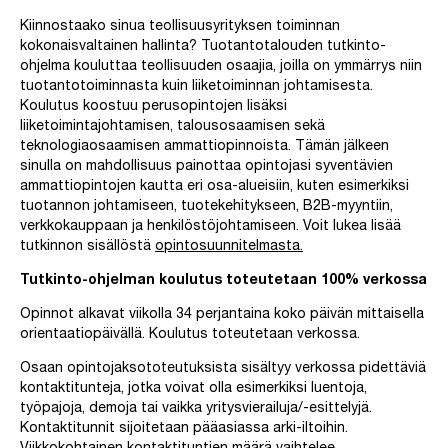
Kiinnostaako sinua teollisuusyrityksen toiminnan
kokonaisvaltainen hallinta? Tuotantotalouden tutkinto-
ohjelma kouluttaa teollisuuden osaajia, joilla on ymmärrys niin
tuotantotoiminnasta kuin liiketoiminnan johtamisesta.
Koulutus koostuu perusopintojen lisäksi
liiketoimintajohtamisen, talousosaamisen sekä
teknologiaosaamisen ammattiopinnoista. Tämän jälkeen
sinulla on mahdollisuus painottaa opintojasi syventävien
ammattiopintojen kautta eri osa-alueisiin, kuten esimerkiksi
tuotannon johtamiseen, tuotekehitykseen, B2B-myyntiin,
verkkokauppaan ja henkilöstöjohtamiseen. Voit lukea lisää
tutkinnon sisällöstä
opintosuunnitelmasta.
Tutkinto-ohjelman koulutus toteutetaan 100% verkossa
Opinnot alkavat viikolla 34 perjantaina koko päivän mittaisella
orientaatiopäivällä. Koulutus toteutetaan verkossa.
Osaan opintojaksototeutuksista sisältyy verkossa pidettäviä
kontaktitunteja, jotka voivat olla esimerkiksi luentoja,
työpajoja, demoja tai vaikka yritysvierailuja/-esittelyjä.
Kontaktitunnit sijoitetaan pääasiassa arki-iltoihin.