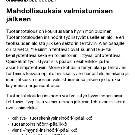
URAMAHDOLLISUUDET
Mahdollisuuksia valmistumisen
jälkeen
Tuotantotalous on koulutusalana hyvin monipuolinen.
Tuotantotalouden insinöörit työllistyvät useille eri aloille eri
teollisuuden aloista julkisen sektorin tehtäviin. Alan osaajille
on tarvetta. Yleisimmin tehtävät ovat suunnittelu- tai
kehitystehtäviä sekä eri toimintoihin liittyviä johtotehtäviä.
Opiskelijat työllistyvät siis pääosin esihenkilö- ja/tai
asiantuntijatehtäviin. Monen kohdalla tietyn alan ja tehtävien
tuntemus kasvaa opintoihin sisältyvien harjoittelujen aikana ja
moni jatkaakin suoraan valmistumisensa jälkeen jo tutuksi
käyneessä organisaatiossa.
Tuotantotalouden insinööri voi työllistyä hyvin monenlaisiin
tehtäviin. Tyypillisiä valmistumisen jälkeisiä tehtävänimikkeitä
ovat esimerkiksi
kehitys-, tuotekehitysinsinööri/-päällikkö
tuotantoinsinööri/-päällikkö
vienti-/myynti-insinööri/-päällikkö