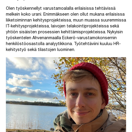
Olen työskennellyt varustamoalalla erilaisissa tehtävissä
melkein koko urani. Enimmäkseen olen ollut mukana erilaisissa
liiketoiminnan kehitysprojekteissa, muun muassa suuremmissa
IT-kehitysprojekteissa, laivojen telakointiprojekteissa sekä
yhtiön sisäisten prosessien kehittämisprojekteissa. Nykyisin
työskentelen Ahvenanmaalla Eckerö-varustamokonsernin
henkilöstöosastolla analyytikkona. Työtehtäviini kuuluu HR-
kehitystyö sekä tilastojen luominen.