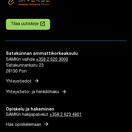
launch
Tilaa uutiskirje
Linkki avautuu uuteen välilehteen
Satakunnan ammattikorkeakoulu
SAMKin vaihde
+358 2 620 3000
Satakunnankatu 23
28130 Pori
arrow_forward
Yhteystiedot
arrow_forward
Yhteystieto- ja henkilöhaku
Opiskelu ja hakeminen
SAMKin hakijapalvelut
+358 2 623 4801
arrow_forward
Hae opiskelemaan