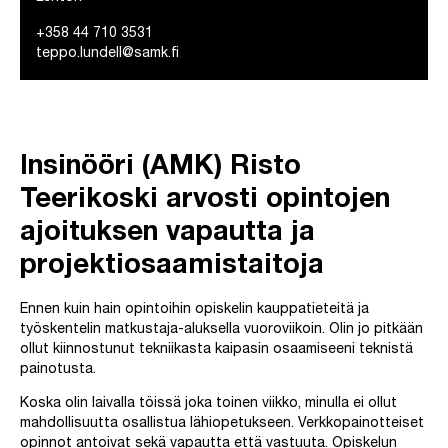
+358 44 710 3531
teppo.lundell@samk.fi
Insinööri (AMK) Risto
Teerikoski arvosti opintojen
ajoituksen vapautta ja
projektiosaamistaitoja
Ennen kuin hain opintoihin opiskelin kauppatieteitä ja
työskentelin matkustaja-aluksella vuoroviikoin. Olin jo pitkään
ollut kiinnostunut tekniikasta kaipasin osaamiseeni teknistä
painotusta.
Koska olin laivalla töissä joka toinen viikko, minulla ei ollut
mahdollisuutta osallistua lähiopetukseen. Verkkopainotteiset
opinnot antoivat sekä vapautta että vastuuta. Opiskelun