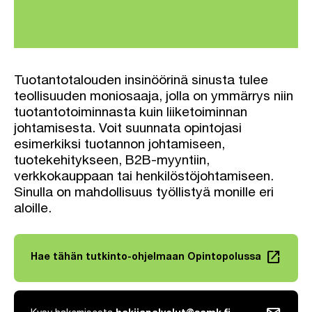
Tuotantotalouden insinöörinä sinusta tulee
teollisuuden moniosaaja, jolla on ymmärrys niin
tuotantotoiminnasta kuin liiketoiminnan
johtamisesta. Voit suunnata opintojasi
esimerkiksi tuotannon johtamiseen,
tuotekehitykseen, B2B-myyntiin,
verkkokauppaan tai henkilöstöjohtamiseen.
Sinulla on mahdollisuus työllistyä monille eri
aloille.
launch
Hae tähän tutkinto-ohjelmaan Opintopolussa
Linkki avautuu uuteen välilehteen