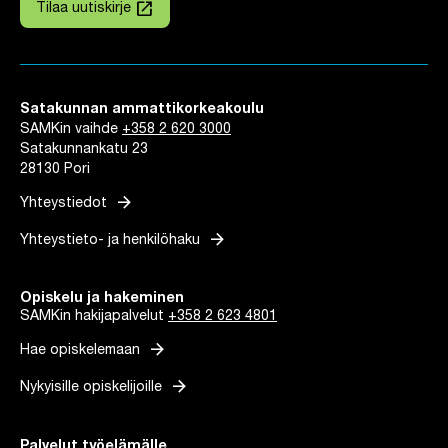
launch
Tilaa uutiskirje
Linkki avautuu uuteen välilehteen
Satakunnan ammattikorkeakoulu
SAMKin vaihde
+358 2 620 3000
Satakunnankatu 23
28130 Pori
arrow_forward
Yhteystiedot
arrow_forward
Yhteystieto- ja henkilöhaku
Opiskelu ja hakeminen
SAMKin hakijapalvelut
+358 2 623 4801
arrow_forward
Hae opiskelemaan
arrow_forward
Nykyisille opiskelijoille
Palvelut työelämälle