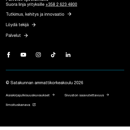
Suora linja yrityksille
+358 2 623 4800
arrow_forward
Tutkimus, kehitys ja innovaatio
arrow_forward
Löydä tekijä
arrow_forward
Palvelut
Facebook, Linkki avautuu uuteen välilehteen
YouTube, Linkki avautuu uuteen välilehteen
Instagram, Linkki avautuu uuteen välilehteen
TikTok, Linkki avautuu uuteen välilehteen
LinkedIn, Linkki avautuu uuteen vä
© Satakunnan ammattikorkeakoulu 2026
arrow_forward
arrow_forward
Asiakirjajulkisuuskuvaukset
Sivuston saavutettavuus
launch
Ilmoituskanava
Linkki avautuu uuteen välilehteen