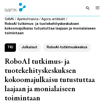
Siirry sisältöön
search
Avaa hak
SAMK
/
Ajankohtaista
/
Agora-artikkelit
/
RoboAI tutkimus- ja tuotekehityskeskuksen
kokoomajulkaisu tutustuttaa laajaan ja monialaiseen
toimintaan
TKI
Julkaisut
RoboAI-tutkimuskeskus
RoboAI tutkimus- ja
tuotekehityskeskuksen
kokoomajulkaisu tutustuttaa
laajaan ja monialaiseen
toimintaan