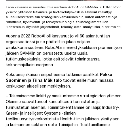
Tänä keväänä viisivuotisjuhlia viettävä RoboAI on SAMKin ja TUNIn Porin
yksikön yhteinen tutkimus- ja tuotekehityskeskus. RoboAI keskittyy
alueellisesti tärkeisiin strategisiin vahvuusaloihin, kuten automaatio ja
robotiikka, hyvinvointi- ja terveysteknologia, teknologiametallien
kiertotalous, älykkäät järjestelmät, tekoäly, data-analytiikka ja optimointi.
Vuonna 2022 RoboAI oli kasvanut jo yli 60 asiantuntijan
organisaatioksi ja se päätettiin jakaa neljään
osakokonaisuuteen. RoboAI:n menestyksekkään pioneerityön
jälkeen SAMKiin on perustettu useita uusia
tutkimuskeskuksia, jotka esittelevät toimintaansa
kokoomajulkaisusarjassa.
Kokoomajulkaisun esipuheessa tutkimuspäälliköt
Pekka
Suominen
ja
Tiina Mäkitalo
tuovat esille muun muassa
keskuksen alueellisen merkityksen.
– Tekemisemme linkittyy maakuntamme strategioiden ytimeen.
Olemme saavuttaneet kansallisesti tunnistetun ja
tunnustetun aseman. Toimintakenttämme on laaja; Industry-,
Green- ja Intelligent Systems -tiimien
teollisuusyritysverkostoista Health-tiimin julkisen, yksityisen
ja kolmannen sektorin sote-toimijoihin. Tuottamillamme