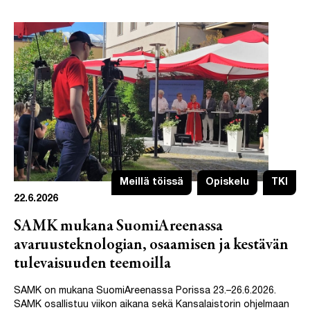
Meillä töissä
Opiskelu
TKI
22.6.2026
SAMK mukana SuomiAreenassa
avaruusteknologian, osaamisen ja kestävän
tulevaisuuden teemoilla
SAMK on mukana SuomiAreenassa Porissa 23.–26.6.2026.
SAMK osallistuu viikon aikana sekä Kansalaistorin ohjelmaan