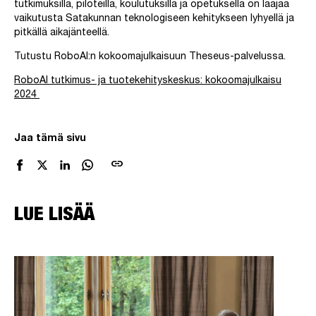
tutkimuksilla, piloteilla, koulutuksilla ja opetuksella on laajaa
vaikutusta Satakunnan teknologiseen kehitykseen lyhyellä ja
pitkällä aikajänteellä.
Tutustu RoboAI:n kokoomajulkaisuun Theseus-palvelussa.
RoboAI tutkimus- ja tuotekehityskeskus: kokoomajulkaisu
2024
Jaa tämä sivu
link
LUE LISÄÄ