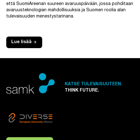
että SuomiAreenan suureen avaruuspäivään, jossa pohditaan
avaruusteknologian mahdollisuuksia ja Suomen roolia alan
tulevaisuuden menestystarinana.
arrow_forward
Lue lisää
KATSE TULEVAISUUTEEN.
THINK FUTURE.