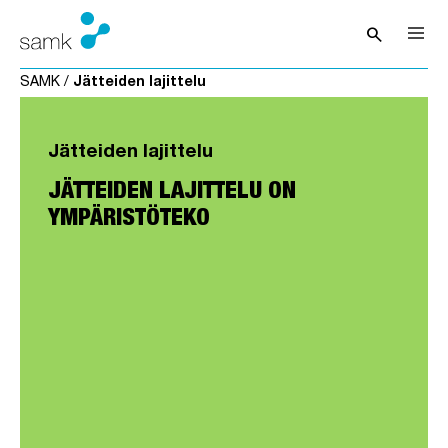
Siirry sisältöön
search
Avaa hak
SAMK
/
Jätteiden lajittelu
Jätteiden lajittelu
JÄTTEIDEN LAJITTELU ON
YMPÄRISTÖTEKO