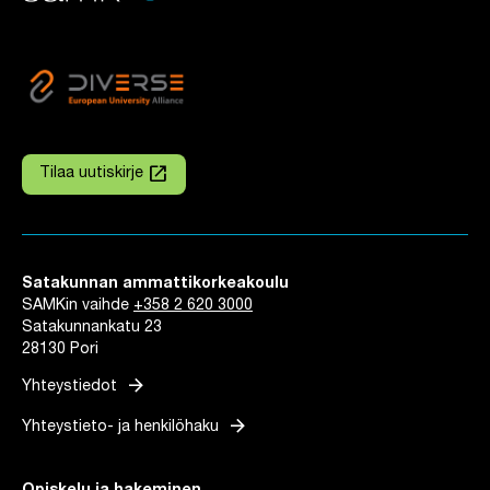
launch
Tilaa uutiskirje
Linkki avautuu uuteen välilehteen
Satakunnan ammattikorkeakoulu
SAMKin vaihde
+358 2 620 3000
Satakunnankatu 23
28130 Pori
arrow_forward
Yhteystiedot
arrow_forward
Yhteystieto- ja henkilöhaku