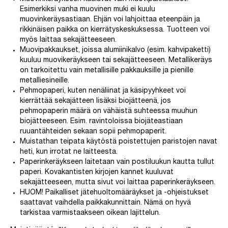
Esimerkiksi vanha muovinen muki ei kuulu
muovinkeräysastiaan. Ehjän voi lahjoittaa eteenpäin ja
rikkinäisen paikka on kierrätyskeskuksessa. Tuotteen voi
myös laittaa sekajätteeseen.
Muovipakkaukset, joissa alumiinikalvo (esim. kahvipaketti)
kuuluu muovikeräykseen tai sekajätteeseen. Metallikeräys
on tarkoitettu vain metallisille pakkauksille ja pienille
metalliesineille.
Pehmopaperi, kuten nenäliinat ja käsipyyhkeet voi
kierrättää sekajätteen lisäksi biojätteenä, jos
pehmopaperin määrä on vähäistä suhteessa muuhun
biojätteeseen. Esim. ravintoloissa biojäteastiaan
ruuantähteiden sekaan sopii pehmopaperit.
Muistathan teipata käytöstä poistettujen paristojen navat
heti, kun irrotat ne laitteesta.
Paperinkeräykseen laitetaan vain postiluukun kautta tullut
paperi. Kovakantisten kirjojen kannet kuuluvat
sekajätteeseen, mutta sivut voi laittaa paperinkeräykseen.
HUOM! Paikalliset jätehuoltomääräykset ja -ohjeistukset
saattavat vaihdella paikkakunnittain. Nämä on hyvä
tarkistaa varmistaakseen oikean lajittelun.