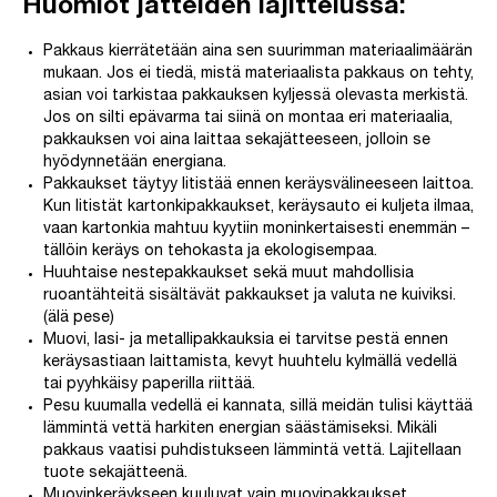
Huomiot jätteiden lajittelussa:
Pakkaus kierrätetään aina sen suurimman materiaalimäärän
mukaan. Jos ei tiedä, mistä materiaalista pakkaus on tehty,
asian voi tarkistaa pakkauksen kyljessä olevasta merkistä.
Jos on silti epävarma tai siinä on montaa eri materiaalia,
pakkauksen voi aina laittaa sekajätteeseen, jolloin se
hyödynnetään energiana.
Pakkaukset täytyy litistää ennen keräysvälineeseen laittoa.
Kun litistät kartonkipakkaukset, keräysauto ei kuljeta ilmaa,
vaan kartonkia mahtuu kyytiin moninkertaisesti enemmän –
tällöin keräys on tehokasta ja ekologisempaa.
Huuhtaise nestepakkaukset sekä muut mahdollisia
ruoantähteitä sisältävät pakkaukset ja valuta ne kuiviksi.
(älä pese)
Muovi, lasi- ja metallipakkauksia ei tarvitse pestä ennen
keräysastiaan laittamista, kevyt huuhtelu kylmällä vedellä
tai pyyhkäisy paperilla riittää.
Pesu kuumalla vedellä ei kannata, sillä meidän tulisi käyttää
lämmintä vettä harkiten energian säästämiseksi. Mikäli
pakkaus vaatisi puhdistukseen lämmintä vettä. Lajitellaan
tuote sekajätteenä.
Muovinkeräykseen kuuluvat vain muovipakkaukset.