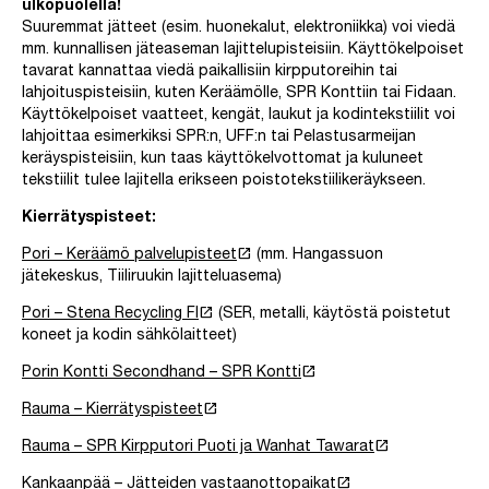
ulkopuolella!
Suuremmat jätteet (esim. huonekalut, elektroniikka) voi viedä
mm. kunnallisen jäteaseman lajittelupisteisiin. Käyttökelpoiset
tavarat kannattaa viedä paikallisiin kirpputoreihin tai
lahjoituspisteisiin, kuten Keräämölle, SPR Konttiin tai Fidaan.
Käyttökelpoiset vaatteet, kengät, laukut ja kodintekstiilit voi
lahjoittaa esimerkiksi SPR:n, UFF:n tai Pelastusarmeijan
keräyspisteisiin, kun taas käyttökelvottomat ja kuluneet
tekstiilit tulee lajitella erikseen poistotekstiilikeräykseen.
Kierrätyspisteet:
launch
Pori – Keräämö palvelupisteet
(mm. Hangassuon
jätekeskus, Tiiliruukin lajitteluasema)
launch
Pori – Stena Recycling FI
(SER, metalli, käytöstä poistetut
koneet ja kodin sähkölaitteet)
launch
Porin Kontti Secondhand – SPR Kontti
launch
Rauma – Kierrätyspisteet
launch
Rauma – SPR Kirpputori Puoti ja Wanhat Tawarat
launch
Kankaanpää – Jätteiden vastaanottopaikat