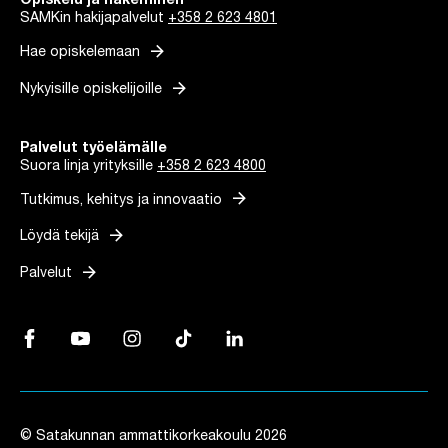
Opiskelu ja hakeminen
SAMKin hakijapalvelut
+358 2 623 4801
arrow_forward
Hae opiskelemaan
arrow_forward
Nykyisille opiskelijoille
Palvelut työelämälle
Suora linja yrityksille
+358 2 623 4800
arrow_forward
Tutkimus, kehitys ja innovaatio
arrow_forward
Löydä tekijä
arrow_forward
Palvelut
Facebook, Linkki avautuu uuteen välilehteen
YouTube, Linkki avautuu uuteen välilehteen
Instagram, Linkki avautuu uuteen välilehteen
TikTok, Linkki avautuu uuteen välilehteen
LinkedIn, Linkki avautuu uuteen vä
© Satakunnan ammattikorkeakoulu 2026