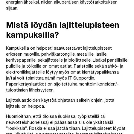
energianlähteiksi, niiden alkuperäisen käyttötarkoituksen
sijaan.
Mistä löydän lajittelupisteen
kampuksilla?
Kampuksilla on helposti saavutettavat lajittelupisteet
erikseen muoville, pahvi&kartongille, metallille, lasille,
keräyspaperille, sekajätteelle ja biojätteelle. Lisäksi pantillisille
pulloille ja tölkeille on omat astiat. Paristoille sekä sähkö- ja
elektroniikkajätteille löytyy myös omat kierrätyspaikkansa
ja/tai voit toimittaa nämä myös IT Supportiin.
Paperikeräyslaatikot on sijoitettuina monitoimikoneiden/-
tulostimien läheisyyteen.
Lajitteluastioiden käyttöä ohjataan selkein ohjein, jotta
lajittelu on helppoa.
Huomioithan, että tiloissa (luokissa, työpisteillä tai
neuvotteluhuoneissa) ei pääasiassa siis ole yksittäisiä
”roskiksia”. Roskia ei saa jättää tilaan. Lajittelupisteet löydät