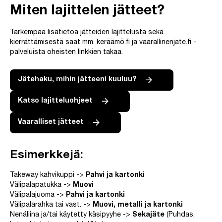
Miten lajittelen jätteet?
Tarkempaa lisätietoa jätteiden lajittelusta sekä
kierrättämisestä saat mm. keräämö.fi ja vaarallinenjate.fi -
palveluista oheisten linkkien takaa.
Jätehaku, mihin jätteeni kuuluu?
Katso lajitteluohjeet
Vaaralliset jätteet
Esimerkkejä:
Takeway kahvikuppi ->
Pahvi ja kartonki
Välipalapatukka ->
Muovi
Välipalajuoma ->
Pahvi ja kartonki
Välipalarahka tai vast. ->
Muovi, metalli ja kartonki
Nenäliina ja/tai käytetty käsipyyhe ->
Sekajäte
(Puhdas,