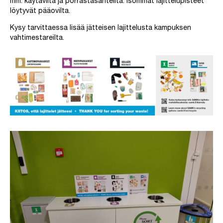
mm. käytäviltä ja porrastasanteilta. Isommat lajittelupisteet
löytyvät pääovilta.
Kysy tarvittaessa lisää jätteisen lajittelusta kampuksen
vahtimestareilta.