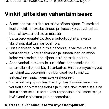
Muistisääntö:
”Kaupasta kartonki, postilaatikosta paperi”
Vinkit jätteiden vähentämiseen
:
Suosi kestotuotteita kertakäyttöisen sijaan. Esimerkiksi
kestomukit, -ruokailuvälineet ja -kassit voivat vähentää
huomattavasti jätteiden määrää.
Vältä pakkausjätettä: Suosi bulkkituotteita ja vältä
yksittäispakattuja vaihtoehtoja.
Osta harkiten. Vältä turhia ostoksia ja valitse kestäviä
vaihtoehtoja. Yhteishankinnat ja lainaaminen on myös
kelpo vaihtoehto sen sijaan, että ostaisit ne itse.
Anna vanhoille tavaroille uusi elämä korjaamalla ne tai
antamalla niille uusi käyttötarkoitus. Ehjät voi myös myydä
tai lahjoittaa eteenpäin ja rikkinäiset voi toimittaa
sekajätteen sijaan kierrrätyskeskukseen.
Vältä turhaa paperinkäyttöä: Pyri käyttämään sähköisiä
versioita oppimateriaaleista ja muista dokumenteista aina
kun mahdollista. Tulosta vain tarpeellisia dokumentteja ja
hyödynnä molemmat puolet paperista.
Kierrätä ja vähennä jätettä myös kampuksen