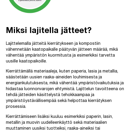
Miksi lajitella jätteet?
Lajittelemalla jätteitä kierrätykseen ja kompostiin
vähennetään kaatopaikalle päätyvän jätteen määrää, mikä
vähentää ympäristön kuormitusta ja esimerkiksi tarvetta
uusille kaatopaikoille.
Kierrättämällä materiaaleja, kuten paperia, lasia ja metallia,
säästetään uusien raaka-aineiden louhimisesta ja
energiankulutuksesta, mikä vähentää ympäristövaikutuksia ja
hidastaa luonnonvarojen ehtymistä. Lajittelun tavoitteena on
tehdä jätteiden käsittelystä tehokkaampaa ja
ympäristöystävällisempää sekä helpottaa kierrätyksen
prosessia.
Kierrättämiseen lisäksi kuuluu esimerkiksi paperin, lasin,
metallin ja muovin uudelleenkäyttö sekä materiaalien
muuttaminen uusiksi tuotteiksi, raaka-aineiksi tai