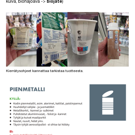
kuiva, biohajoava ->
biojäte
)
Kierrätysohjeet kannattaa tarkistaa tuotteesta.