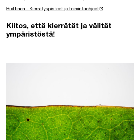
launch
Huittinen – Kierrätyspisteet ja toimintaohjeet
Kiitos, että kierrätät ja välität
ympäristöstä!