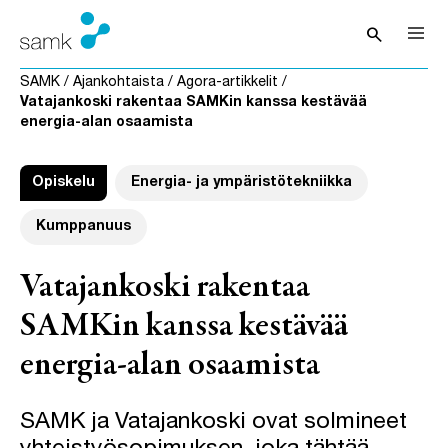
Siirry sisältöön
search
Avaa hak
SAMK
/
Ajankohtaista
/
Agora-artikkelit
/
Vatajankoski rakentaa SAMKin kanssa kestävää
energia-alan osaamista
Opiskelu
Energia- ja ympäristötekniikka
Kumppanuus
Vatajankoski rakentaa
SAMKin kanssa kestävää
energia-alan osaamista
SAMK ja Vatajankoski ovat solmineet