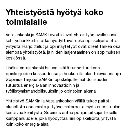
Yhteistyöstä hyötyä koko
toimialalle
Vatajankoski ja SAMK tavoittelevat yhteistyön avulla uusia
kehityshankkeita, jotka hyödyttävät sekä opiskelijoita että
yritystä. Harjoittelut ja opinnäytetyöt ovat olleet tärkeä osa
aiempaa yhteistyötä, ja niiden laajentaminen on sopimuksen
keskiössä.
Lisäksi Vatajankoski haluaa lisätä tunnettuuttaan
opiskelijoiden keskuudessa ja houkutella alan tulevia osaajia.
Sopimus tarjoaa SAMKin opiskelijoille mahdollisuuden
tutustua energia-alan innovaatioihin ja
työllistymismahdollisuuksiin jo opintojen aikana.
Yhteistyö SAMKin ja Vatajankosken välillä tukee paitsi
alueellista osaamista ja työvoimatarpeita myös energia-alan
kestävää kehitystä. Sopimus antaa pohjan pitkäjänteiselle
kumppanuudelle, joka hyödyttää niin opiskelijoita, yritystä
kuin koko energia-alaa.