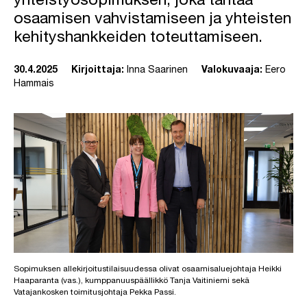
yhteistyösopimuksen, joka tähtää
osaamisen vahvistamiseen ja yhteisten
kehityshankkeiden toteuttamiseen.
30.4.2025
Kirjoittaja:
Inna Saarinen
Valokuvaaja:
Eero
Hammais
Sopimuksen allekirjoitustilaisuudessa olivat osaamisaluejohtaja Heikki
Haaparanta (vas.), kumppanuuspäällikkö Tanja Vaitiniemi sekä
Vatajankosken toimitusjohtaja Pekka Passi.