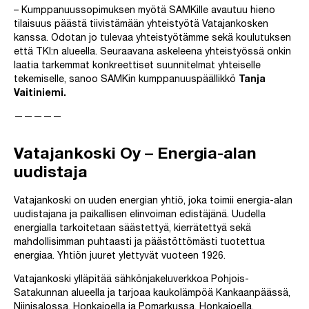
– Kumppanuussopimuksen myötä SAMKille avautuu hieno
tilaisuus päästä tiivistämään yhteistyötä Vatajankosken
kanssa. Odotan jo tulevaa yhteistyötämme sekä koulutuksen
että TKI:n alueella. Seuraavana askeleena yhteistyössä onkin
laatia tarkemmat konkreettiset suunnitelmat yhteiselle
tekemiselle, sanoo SAMKin kumppanuuspäällikkö
Tanja
Vaitiniemi.
—————
Vatajankoski Oy – Energia-alan
uudistaja
Vatajankoski on uuden energian yhtiö, joka toimii energia-alan
uudistajana ja paikallisen elinvoiman edistäjänä. Uudella
energialla tarkoitetaan säästettyä, kierrätettyä sekä
mahdollisimman puhtaasti ja päästöttömästi tuotettua
energiaa. Yhtiön juuret ylettyvät vuoteen 1926.
Vatajankoski ylläpitää sähkönjakeluverkkoa Pohjois-
Satakunnan alueella ja tarjoaa kaukolämpöä Kankaanpäässä,
Niinisalossa, Honkajoella ja Pomarkussa. Honkajoella,