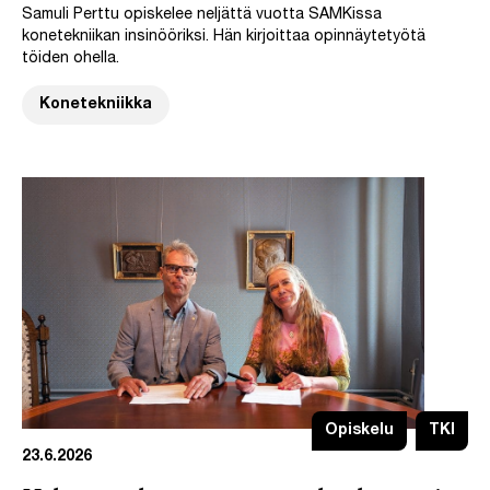
Samuli Perttu opiskelee neljättä vuotta SAMKissa
konetekniikan insinööriksi. Hän kirjoittaa opinnäytetyötä
töiden ohella.
Konetekniikka
Opiskelu
TKI
23.6.2026