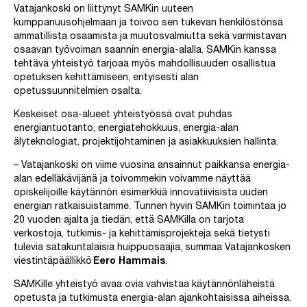
Vatajankoski on liittynyt SAMKin uuteen
kumppanuusohjelmaan ja toivoo sen tukevan henkilöstönsä
ammatillista osaamista ja muutosvalmiutta sekä varmistavan
osaavan työvoiman saannin energia-alalla. SAMKin kanssa
tehtävä yhteistyö tarjoaa myös mahdollisuuden osallistua
opetuksen kehittämiseen, erityisesti alan
opetussuunnitelmien osalta.
Keskeiset osa-alueet yhteistyössä ovat puhdas
energiantuotanto, energiatehokkuus, energia-alan
älyteknologiat, projektijohtaminen ja asiakkuuksien hallinta.
– Vatajankoski on viime vuosina ansainnut paikkansa energia-
alan edelläkävijänä ja toivommekin voivamme näyttää
opiskelijoille käytännön esimerkkiä innovatiivisista uuden
energian ratkaisuistamme. Tunnen hyvin SAMKin toimintaa jo
20 vuoden ajalta ja tiedän, että SAMKilla on tarjota
verkostoja, tutkimis- ja kehittämisprojekteja sekä tietysti
tulevia satakuntalaisia huippuosaajia, summaa Vatajankosken
viestintäpäällikkö
Eero Hammais
.
SAMKille yhteistyö avaa ovia vahvistaa käytännönläheistä
opetusta ja tutkimusta energia-alan ajankohtaisissa aiheissa.