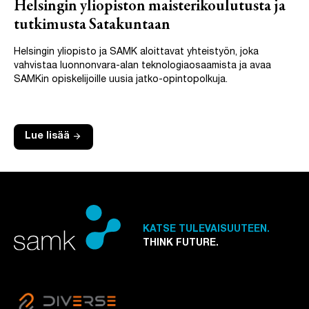
Helsingin yliopiston maisterikoulutusta ja
tutkimusta Satakuntaan
Helsingin yliopisto ja SAMK aloittavat yhteistyön, joka
vahvistaa luonnonvara-alan teknologiaosaamista ja avaa
SAMKin opiskelijoille uusia jatko-opintopolkuja.
arrow_forward
Lue lisää
KATSE TULEVAISUUTEEN.
THINK FUTURE.