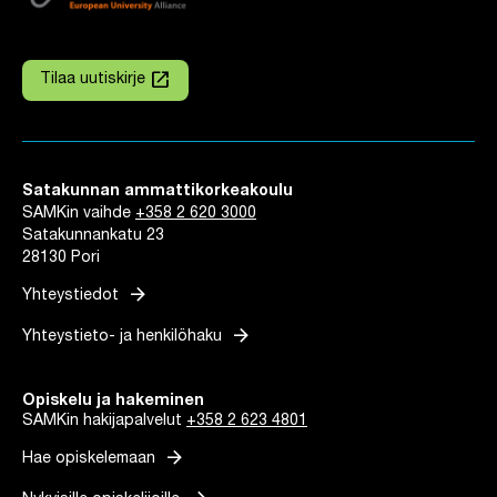
launch
Tilaa uutiskirje
Linkki avautuu uuteen välilehteen
Satakunnan ammattikorkeakoulu
SAMKin vaihde
+358 2 620 3000
Satakunnankatu 23
28130 Pori
arrow_forward
Yhteystiedot
arrow_forward
Yhteystieto- ja henkilöhaku
Opiskelu ja hakeminen
SAMKin hakijapalvelut
+358 2 623 4801
arrow_forward
Hae opiskelemaan