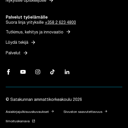
arrow_forward
Nykyisille opiskelijoille
Palvelut työelämälle
Suora linja yrityksille
+358 2 623 4800
arrow_forward
Tutkimus, kehitys ja innovaatio
arrow_forward
Löydä tekijä
arrow_forward
Palvelut
Facebook, Linkki avautuu uuteen välilehteen
YouTube, Linkki avautuu uuteen välilehteen
Instagram, Linkki avautuu uuteen välilehteen
TikTok, Linkki avautuu uuteen välilehteen
LinkedIn, Linkki avautuu uuteen vä
© Satakunnan ammattikorkeakoulu 2026
arrow_forward
arrow_forward
Asiakirjajulkisuuskuvaukset
Sivuston saavutettavuus
launch
Ilmoituskanava
Linkki avautuu uuteen välilehteen