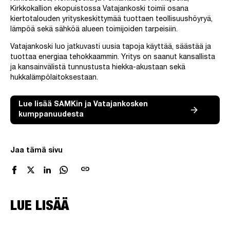
Kirkkokallion ekopuistossa Vatajankoski toimii osana
kiertotalouden yrityskeskittymää tuottaen teollisuushöyryä,
lämpöä sekä sähköä alueen toimijoiden tarpeisiin.
Vatajankoski luo jatkuvasti uusia tapoja käyttää, säästää ja
tuottaa energiaa tehokkaammin. Yritys on saanut kansallista
ja kansainvälistä tunnustusta hiekka-akustaan sekä
hukkalämpölaitoksestaan.
Lue lisää SAMKin ja Vatajankosken
kumppanuudesta
Jaa tämä sivu
link
LUE LISÄÄ