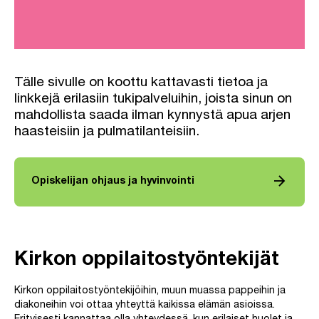
Tälle sivulle on koottu kattavasti tietoa ja
linkkejä erilasiin tukipalveluihin, joista sinun on
mahdollista saada ilman kynnystä apua arjen
haasteisiin ja pulmatilanteisiin.
arrow_forward
Opiskelijan ohjaus ja hyvinvointi
Kirkon oppilaitostyöntekijät
Kirkon oppilaitostyöntekijöihin, muun muassa pappeihin ja
diakoneihin voi ottaa yhteyttä kaikissa elämän asioissa.