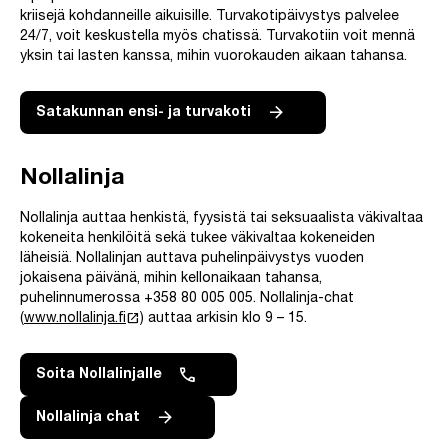
kriisejä kohdanneille aikuisille. Turvakotipäivystys palvelee
24/7, voit keskustella myös chatissä. Turvakotiin voit mennä
yksin tai lasten kanssa, mihin vuorokauden aikaan tahansa.
Satakunnan ensi- ja turvakoti
Nollalinja
Nollalinja auttaa henkistä, fyysistä tai seksuaalista väkivaltaa
kokeneita henkilöitä sekä tukee väkivaltaa kokeneiden
läheisiä. Nollalinjan auttava puhelinpäivystys vuoden
jokaisena päivänä, mihin kellonaikaan tahansa,
puhelinnumerossa +358 80 005 005. Nollalinja-chat
launch
(
www.nollalinja.fi
) auttaa arkisin klo 9 – 15.
Soita Nollalinjalle
Nollalinja chat