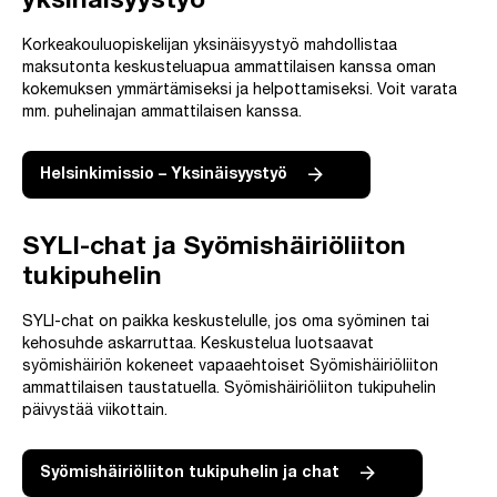
yksinäisyystyö
Korkeakouluopiskelijan yksinäisyystyö mahdollistaa
maksutonta keskusteluapua ammattilaisen kanssa oman
kokemuksen ymmärtämiseksi ja helpottamiseksi. Voit varata
mm. puhelinajan ammattilaisen kanssa.
Helsinkimissio – Yksinäisyystyö
SYLI-chat ja Syömishäiriöliiton
tukipuhelin
SYLI-chat on paikka keskustelulle, jos oma syöminen tai
kehosuhde askarruttaa. Keskustelua luotsaavat
syömishäiriön kokeneet vapaaehtoiset Syömishäiriöliiton
ammattilaisen taustatuella. Syömishäiriöliiton tukipuhelin
päivystää viikottain.
Syömishäiriöliiton tukipuhelin ja chat