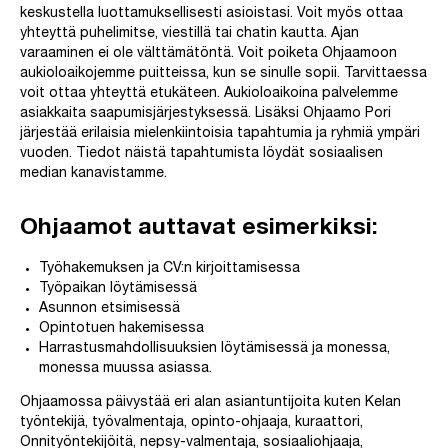
keskustella luottamuksellisesti asioistasi. Voit myös ottaa
yhteyttä puhelimitse, viestillä tai chatin kautta. Ajan
varaaminen ei ole välttämätöntä. Voit poiketa Ohjaamoon
aukioloaikojemme puitteissa, kun se sinulle sopii. Tarvittaessa
voit ottaa yhteyttä etukäteen. Aukioloaikoina palvelemme
asiakkaita saapumisjärjestyksessä. Lisäksi Ohjaamo Pori
järjestää erilaisia mielenkiintoisia tapahtumia ja ryhmiä ympäri
vuoden. Tiedot näistä tapahtumista löydät sosiaalisen
median kanavistamme.
Ohjaamot auttavat esimerkiksi:
Työhakemuksen ja CV:n kirjoittamisessa
Työpaikan löytämisessä
Asunnon etsimisessä
Opintotuen hakemisessa
Harrastusmahdollisuuksien löytämisessä ja monessa,
monessa muussa asiassa.
Ohjaamossa päivystää eri alan asiantuntijoita kuten Kelan
työntekijä, työvalmentaja, opinto-ohjaaja, kuraattori,
Onnityöntekijöitä, nepsy-valmentaja, sosiaaliohjaaja,