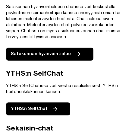
Satakunnan hyvinvointialueen chatissä voit keskustella
psykiatrisen sairaanhoitajan kanssa anonyymisti oman tai
läheisen mielenterveyden huolesta. Chat aukeaa sivun
alalaitaan. Mielenterveyden chat palvelee vuorokauden
ympäri. Chatissä on myös asiakasneuvonnan chat muissa
terveyteesi liittyvissä asioissa.
Satakunnan hyvinvointialue
YTHS:n SelfChat
YTHS:n SelfChatissä voit viestiä reaaliaikaisesti YTHS:n
hoitohenkilökunnan kanssa.
YTHS:n SelfChat
Sekaisin-chat