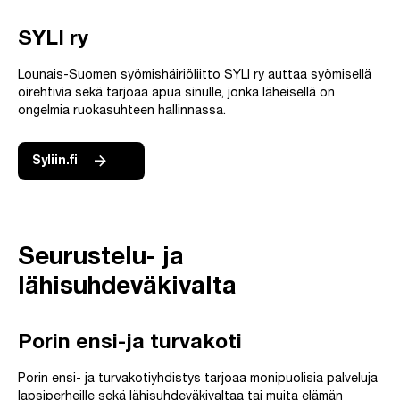
SYLI ry
Lounais-Suomen syömishäiriöliitto SYLI ry auttaa syömisellä
oirehtivia sekä tarjoaa apua sinulle, jonka läheisellä on
ongelmia ruokasuhteen hallinnassa.
Syliin.fi
Seurustelu- ja
lähisuhdeväkivalta
Porin ensi-ja turvakoti
Porin ensi- ja turvakotiyhdistys tarjoaa monipuolisia palveluja
lapsiperheille sekä lähisuhdeväkivaltaa tai muita elämän