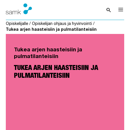
Siirry sisältöön
search
Avaa hak
Opiskelijalle
/
Opiskelijan ohjaus ja hyvinvointi
/
Tukea arjen haasteisiin ja pulmatilanteisiin
Tukea arjen haasteisiin ja
pulmatilanteisiin
TUKEA ARJEN HAASTEISIIN JA
PULMATILANTEISIIN