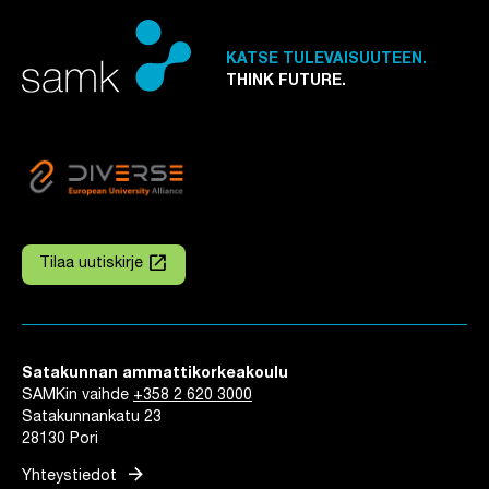
KATSE TULEVAISUUTEEN.
THINK FUTURE.
launch
Tilaa uutiskirje
Linkki avautuu uuteen välilehteen
Satakunnan ammattikorkeakoulu
SAMKin vaihde
+358 2 620 3000
Satakunnankatu 23
28130 Pori
arrow_forward
Yhteystiedot