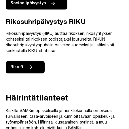
Sosiaalipäivystys
Rikosuhripäivystys RIKU
Rikosuhripäivystys (RIKU) auttaa rikoksen, rikosyrityksen
kohteeksi tai rikoksen todistajaksi joutuneita. RIKUN
rikosuhripäivystyspuhelin palvelee suomeksi ja lisäksi voit
keskustella RIKU-chatissä.
Riku.fi
Häirintätilanteet
Kaikilla SAMKin opiskelijoilla ja henkilökunnalla on oikeus
turvalliseen, tasa-arvoiseen ja kunnioittavaan opiskelu- ja
työympäristöön. Häirintä, kiusaaminen, syrjintä ja muu
epäasiallinen kohtelu eivät kuulu SAMKin