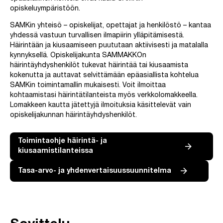
opiskeluympäristöön.
SAMKin yhteisö – opiskelijat, opettajat ja henkilöstö – kantaa
yhdessä vastuun turvallisen ilmapiirin ylläpitämisestä.
Häirintään ja kiusaamiseen puututaan aktiivisesti ja matalalla
kynnyksellä. Opiskelijakunta SAMMAKKOn
häirintäyhdyshenkilöt tukevat häirintää tai kiusaamista
kokenutta ja auttavat selvittämään epäasiallista kohtelua
SAMKin toimintamallin mukaisesti. Voit ilmoittaa
kohtaamistasi häirintätilanteista myös verkkolomakkeella.
Lomakkeen kautta jätettyjä ilmoituksia käsittelevät vain
opiskelijakunnan häirintäyhdyshenkilöt.
Toimintaohje häirintä- ja
kiusaamistilanteissa
Tasa-arvo- ja yhdenvertaisuussuunnitelma