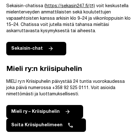
launch
Sekaisin-chatissa (
https://sekasin247.fi/
) voit keskustella
mielenterveyden ammattilaisten sekä koulutettujen
vapaaehtoisten kanssa arkisin klo 9–24 ja viikonloppuisin klo
15–24. Chatissa voit jutella mistä tahansa mieltäsi
askarruttavasta kysymyksestä tai aiheesta.
Sekaisin-chat
Mieli ry:n kriisipuhelin
MIELI ry:n Kriisipuhelin päivystää 24 tuntia vuorokaudessa
joka päivä numerossa +358 92 525 0111. Voit asioida
nimettömästi ja luottamuksellisesti.
Mieli ry – Kriisipuhelin
Soita Kriisipuhelimeen