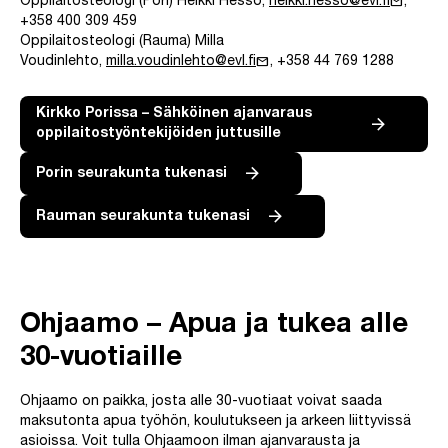
mail
Oppilaitosteologi (Pori) Heikki Hesso,
heikki.hesso@evl.fi
,
+358 400 309 459
Oppilaitosteologi (Rauma) Milla
mail
Voudinlehto,
milla.voudinlehto@evl.fi
, +358 44 769 1288
Kirkko Porissa – Sähköinen ajanvaraus
oppilaitostyöntekijöiden juttusille
Porin seurakunta tukenasi
Rauman seurakunta tukenasi
Ohjaamo – Apua ja tukea alle
30-vuotiaille
Ohjaamo on paikka, josta alle 30-vuotiaat voivat saada
maksutonta apua työhön, koulutukseen ja arkeen liittyvissä
asioissa. Voit tulla Ohjaamoon ilman ajanvarausta ja