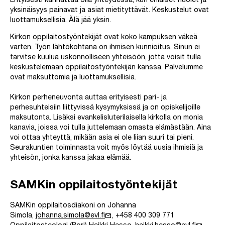
Erityisesti kannattaa olla yhteydessä, kun erilaiset huolet ja
yksinäisyys painavat ja asiat mietityttävät. Keskustelut ovat
luottamuksellisia. Älä jää yksin.
Kirkon oppilaitostyöntekijät ovat koko kampuksen väkeä
varten. Työn lähtökohtana on ihmisen kunnioitus. Sinun ei
tarvitse kuulua uskonnolliseen yhteisöön, jotta voisit tulla
keskustelemaan oppilaitostyöntekijän kanssa. Palvelumme
ovat maksuttomia ja luottamuksellisia.
Kirkon perheneuvonta auttaa erityisesti pari- ja
perhesuhteisiin liittyvissä kysymyksissä ja on opiskelijoille
maksutonta. Lisäksi evankelisluterilaisella kirkolla on monia
kanavia, joissa voi tulla juttelemaan omasta elämästään. Aina
voi ottaa yhteyttä, mikään asia ei ole liian suuri tai pieni.
Seurakuntien toiminnasta voit myös löytää uusia ihmisiä ja
yhteisön, jonka kanssa jakaa elämää.
SAMKin oppilaitostyöntekijät
SAMKin oppilaitosdiakoni on Johanna
mail
Simola,
johanna.simola@evl.fi
, +458 400 309 771