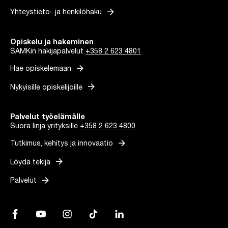
arrow_forward
Yhteystieto- ja henkilöhaku
Opiskelu ja hakeminen
SAMKin hakijapalvelut
+358 2 623 4801
arrow_forward
Hae opiskelemaan
arrow_forward
Nykyisille opiskelijoille
Palvelut työelämälle
Suora linja yrityksille
+358 2 623 4800
arrow_forward
Tutkimus, kehitys ja innovaatio
arrow_forward
Löydä tekijä
arrow_forward
Palvelut
Facebook, Linkki avautuu uuteen välilehteen
YouTube, Linkki avautuu uuteen välilehteen
Instagram, Linkki avautuu uuteen välilehteen
TikTok, Linkki avautuu uuteen välilehteen
LinkedIn, Linkki avautuu uuteen vä