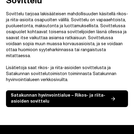
Sovittelu
Sovittelu tarjoaa lakisääteisen mahdollisuuden käsitellä rikos-
ja riita-asioita osapuolten välillä. Sovittelu on vapaaehtoista,
puolueetonta, maksutonta ja luottamuksellista. Sovittelussa
osapuolet kohtaavat toisensa sovittelijoiden läsnä ollessa ja
saavat itse vaikuttaa asiansa ratkaisuun. Sovittelussa
voidaan sopia muun muassa korvausasioista, ja se voidaan
ottaa huomioon syyteharkinnassa tai rangaistusta
mitattaessa.
Lisätietoja saat rikos- ja riita-asioiden sovittelusta ja
Satakunnan sovittelutoimiston toiminnasta Satakunnan
hyvinvointialueen verkkosivuilta.
Satakunnan hyvinvointialue – Rikos- ja riita-
asioiden sovittelu