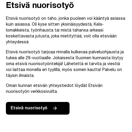
Etsivä nuorisotyö
Etsivä nuorisotyö on taho, jonka puoleen voi kääntyä asiassa
kuin asiassa. Oli kyse sitten yksinäisyydestä, Kela-
lomakkeista, työnhausta tai mistä tahansa arkeasi
koskettavasta jutusta, joka mietityttää, voit olla etsivään
yhteydessä
Etsivä nuorisotyö tarjoaa rinnalla kulkevaa palveluohjausta ja
tukea alle 29-vuotiaalle. Jokaisesta Suomen kunnasta löytyy
oma etsivä nuorisotyöntekijä! Lähetettä ei tarvita ja viestiä
voi laittaa monella eri tyylillä, myös somen kautta! Palvelu on
täysin ilmaista.
Oman kunnan etsivän yhteystiedot löydät Etsivän
nuorisotyön verkkosivuilta.
Etsivä nuorisotyö