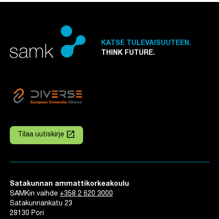
KATSE TULEVAISUUTEEN.
THINK FUTURE.
launch
Tilaa uutiskirje
Linkki avautuu uuteen välilehteen
Satakunnan ammattikorkeakoulu
SAMKin vaihde
+358 2 620 3000
Satakunnankatu 23
28130 Pori