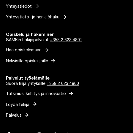
arrow_forward
Yhteystiedot
arrow_forward
Yhteystieto- ja henkilöhaku
Opiskelu ja hakeminen
SAMKin hakijapalvelut
+358 2 623 4801
arrow_forward
Hae opiskelemaan
arrow_forward
Nykyisille opiskelijoille
Palvelut työelämälle
Suora linja yrityksille
+358 2 623 4800
arrow_forward
Tutkimus, kehitys ja innovaatio
arrow_forward
Löydä tekijä
arrow_forward
Palvelut