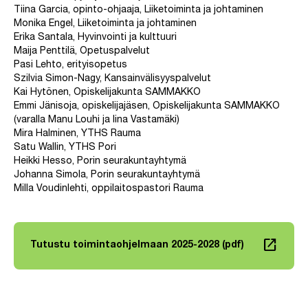
Tiina Garcia, opinto-ohjaaja, Liiketoiminta ja johtaminen
Monika Engel, Liiketoiminta ja johtaminen
Erika Santala, Hyvinvointi ja kulttuuri
Maija Penttilä, Opetuspalvelut
Pasi Lehto, erityisopetus
Szilvia Simon-Nagy, Kansainvälisyyspalvelut
Kai Hytönen, Opiskelijakunta SAMMAKKO
Emmi Jänisoja, opiskelijajäsen, Opiskelijakunta SAMMAKKO
(varalla Manu Louhi ja Iina Vastamäki)
Mira Halminen, YTHS Rauma
Satu Wallin, YTHS Pori
Heikki Hesso, Porin seurakuntayhtymä
Johanna Simola, Porin seurakuntayhtymä
Milla Voudinlehti, oppilaitospastori Rauma
launch
Tutustu toimintaohjelmaan 2025-2028 (pdf)
Linkki avautuu uuteen välilehteen