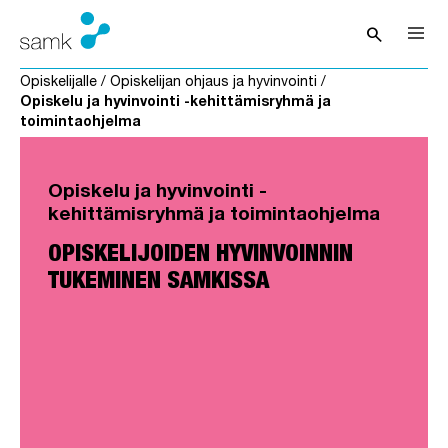
Siirry sisältöön
search
Avaa hak
Opiskelijalle
/
Opiskelijan ohjaus ja hyvinvointi
/
Opiskelu ja hyvinvointi -kehittämisryhmä ja
toimintaohjelma
Opiskelu ja hyvinvointi -
kehittämisryhmä ja toimintaohjelma
OPISKELIJOIDEN HYVINVOINNIN
TUKEMINEN SAMKISSA