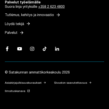
Palvelut työelämälle
Suora linja yrityksille
+358 2 623 4800
arrow_forward
Tutkimus, kehitys ja innovaatio
arrow_forward
Löydä tekijä
arrow_forward
Palvelut
Facebook, Linkki avautuu uuteen välilehteen
YouTube, Linkki avautuu uuteen välilehteen
Instagram, Linkki avautuu uuteen välilehteen
TikTok, Linkki avautuu uuteen välilehteen
LinkedIn, Linkki avautuu uuteen vä
© Satakunnan ammattikorkeakoulu 2026
arrow_forward
arrow_forward
Asiakirjajulkisuuskuvaukset
Sivuston saavutettavuus
launch
Ilmoituskanava
Linkki avautuu uuteen välilehteen