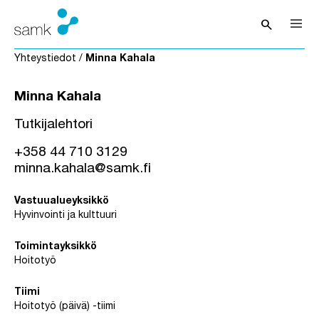
Siirry sisältöön
search
Avaa hak
Yhteystiedot
/
Minna Kahala
Minna Kahala
Tutkijalehtori
+358 44 710 3129
minna.kahala@samk.fi
Vastuualueyksikkö
Hyvinvointi ja kulttuuri
Toimintayksikkö
Hoitotyö
Tiimi
Hoitotyö (päivä) -tiimi