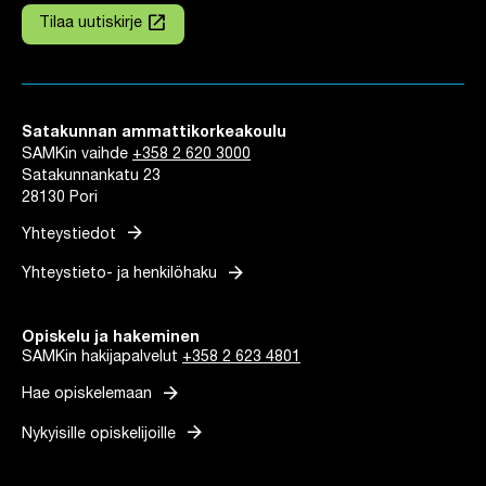
launch
Tilaa uutiskirje
Linkki avautuu uuteen välilehteen
Satakunnan ammattikorkeakoulu
SAMKin vaihde
+358 2 620 3000
Satakunnankatu 23
28130 Pori
arrow_forward
Yhteystiedot
arrow_forward
Yhteystieto- ja henkilöhaku
Opiskelu ja hakeminen
SAMKin hakijapalvelut
+358 2 623 4801
arrow_forward
Hae opiskelemaan
arrow_forward
Nykyisille opiskelijoille