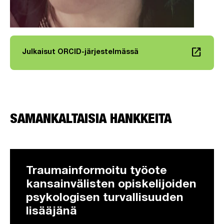
launch
Julkaisut ORCID-järjestelmässä
Linkki avautuu uuteen välilehteen
SAMANKALTAISIA HANKKEITA
Traumainformoitu työote
kansainvälisten opiskelijoiden
psykologisen turvallisuuden
lisääjänä