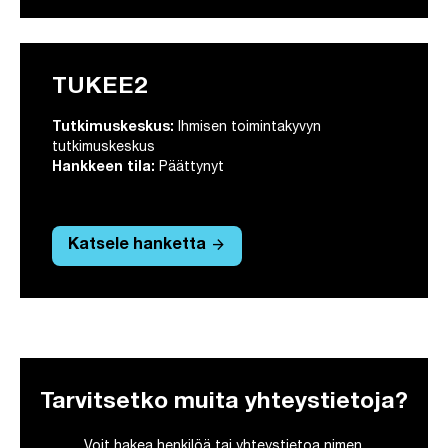
TUKEE2
Tutkimuskeskus:
Ihmisen toimintakyvyn
tutkimuskeskus
Hankkeen tila:
Päättynyt
arrow_forward
Katsele hanketta
Tarvitsetko muita yhteystietoja?
Voit hakea henkilöä tai yhteystietoa nimen,