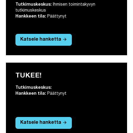
Tutkimuskeskus:
Ihmisen toimintakyvyn
tutkimuskeskus
Hankkeen tila:
Päättynyt
arrow_forward
Katsele hanketta
TUKEE!
Tutkimuskeskus:
Hankkeen tila:
Päättynyt
arrow_forward
Katsele hanketta