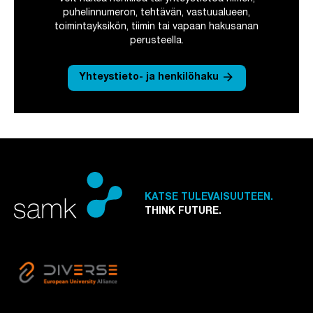
puhelinnumeron, tehtävän, vastuualueen,
toimintayksikön, tiimin tai vapaan hakusanan
perusteella.
arrow_forward
Yhteystieto- ja henkilöhaku
KATSE TULEVAISUUTEEN.
THINK FUTURE.