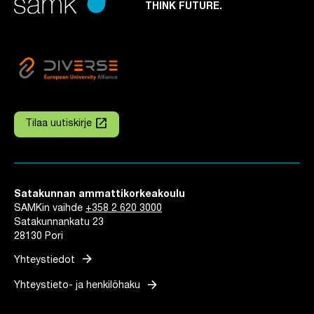
THINK FUTURE.
launch
Tilaa uutiskirje
Linkki avautuu uuteen välilehteen
Satakunnan ammattikorkeakoulu
SAMKin vaihde
+358 2 620 3000
Satakunnankatu 23
28130 Pori
arrow_forward
Yhteystiedot
arrow_forward
Yhteystieto- ja henkilöhaku