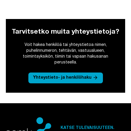
Tarvitsetko muita yhteystietoja?
Voit hakea henkilöä tai yhteystietoa nimen,
puhelinnumeron, tehtävän, vastuualueen,
toimintayksikön, tiimin tai vapaan hakusanan
perusteella.
arrow_forward
Yhteystieto- ja henkilöhaku
KATSE TULEVAISUUTEEN.