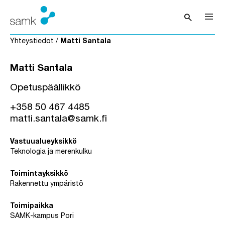
Siirry sisältöön
search
Avaa hak
Yhteystiedot
/
Matti Santala
Matti Santala
Opetuspäällikkö
+358 50 467 4485
matti.santala@samk.fi
Vastuualueyksikkö
Teknologia ja merenkulku
Toimintayksikkö
Rakennettu ympäristö
Toimipaikka
SAMK-kampus Pori