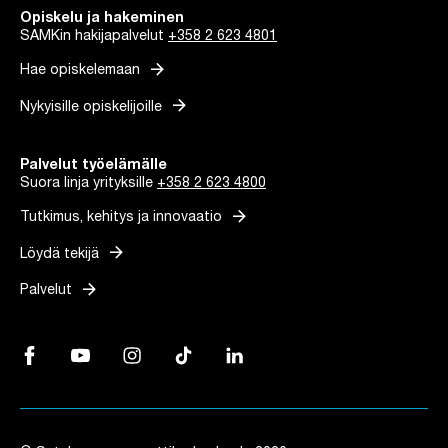
Opiskelu ja hakeminen
SAMKin hakijapalvelut
+358 2 623 4801
arrow_forward
Hae opiskelemaan
arrow_forward
Nykyisille opiskelijoille
Palvelut työelämälle
Suora linja yrityksille
+358 2 623 4800
arrow_forward
Tutkimus, kehitys ja innovaatio
arrow_forward
Löydä tekijä
arrow_forward
Palvelut
Facebook, Linkki avautuu uuteen välilehteen
YouTube, Linkki avautuu uuteen välilehteen
Instagram, Linkki avautuu uuteen välilehteen
TikTok, Linkki avautuu uuteen välilehteen
LinkedIn, Linkki avautuu uuteen vä