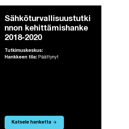
Sähköturvallisuustutki
nnon kehittämishanke
2018-2020
Tutkimuskeskus:
Hankkeen tila:
Päättynyt
arrow_forward
Katsele hanketta