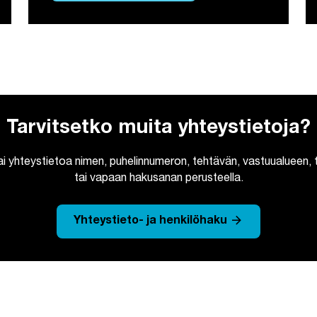
Tarvitsetko muita yhteystietoja?
ai yhteystietoa nimen, puhelinnumeron, tehtävän, vastuualueen, t
tai vapaan hakusanan perusteella.
arrow_forward
Yhteystieto- ja henkilöhaku