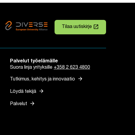
launch
Tilaa uutiskirje
Linkki avautuu uuteen väli
Palvelut työelämälle
Suora linja yrityksille
+358 2 623 4800
arrow_forward
Tutkimus, kehitys ja innovaatio
arrow_forward
Löydä tekijä
arrow_forward
Palvelut