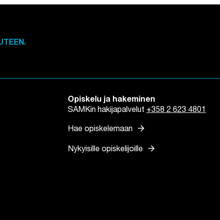
UTEEN.
Opiskelu ja hakeminen
SAMKin hakijapalvelut
+358 2 623 4801
arrow_forward
Hae opiskelemaan
arrow_forward
Nykyisille opiskelijoille
n
lilehteen
n välilehteen
tuu uuteen välilehteen