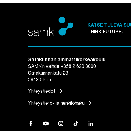
KATSE TULEVAISU
THINK FUTURE.
Satakunnan ammattikorkeakoulu
SAMKin vaihde
+358 2 620 3000
Satakunnankatu 23
28130 Pori
arrow_forward
Yhteystiedot
arrow_forward
Yhteystieto- ja henkilöhaku
Facebook, Linkki avautuu uuteen välilehteen
YouTube, Linkki avautuu uuteen välilehtee
Instagram, Linkki avautuu uuteen vä
TikTok, Linkki avautuu uutee
LinkedIn, Linkki avau