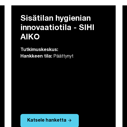
Sisätilan hygienian
innovaatiotila - SIHI
AIKO
Tutkimuskeskus:
Hankkeen tila:
Päättynyt
arrow_forward
Katsele hanketta