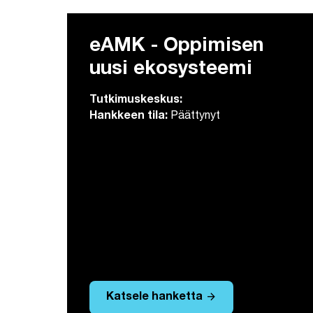
eAMK - Oppimisen
uusi ekosysteemi
Tutkimuskeskus:
Hankkeen tila:
Päättynyt
arrow_forward
Katsele hanketta