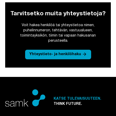
Tarvitsetko muita yhteystietoja?
Voit hakea henkilöä tai yhteystietoa nimen,
puhelinnumeron, tehtävän, vastuualueen,
toimintayksikön, tiimin tai vapaan hakusanan
perusteella.
arrow_forward
Yhteystieto- ja henkilöhaku
KATSE TULEVAISUUTEEN.
THINK FUTURE.