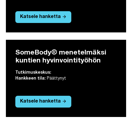
arrow_forward
Katsele hanketta
SomeBody® menetelmäksi
kuntien hyvinvointityöhön
Tutkimuskeskus:
Hankkeen tila:
Päättynyt
arrow_forward
Katsele hanketta