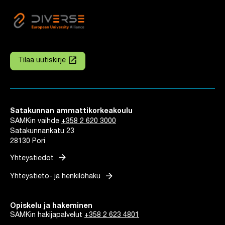
launch
Tilaa uutiskirje
Linkki avautuu uuteen välilehteen
Satakunnan ammattikorkeakoulu
SAMKin vaihde
+358 2 620 3000
Satakunnankatu 23
28130 Pori
arrow_forward
Yhteystiedot
arrow_forward
Yhteystieto- ja henkilöhaku
Opiskelu ja hakeminen
SAMKin hakijapalvelut
+358 2 623 4801