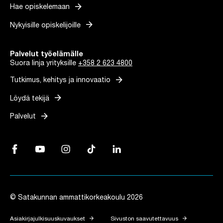
arrow_forward
Hae opiskelemaan
arrow_forward
Nykyisille opiskelijoille
Palvelut työelämälle
Suora linja yrityksille
+358 2 623 4800
arrow_forward
Tutkimus, kehitys ja innovaatio
arrow_forward
Löydä tekijä
arrow_forward
Palvelut
Facebook, Linkki avautuu uuteen välilehteen
YouTube, Linkki avautuu uuteen välilehteen
Instagram, Linkki avautuu uuteen välilehteen
TikTok, Linkki avautuu uuteen välilehteen
LinkedIn, Linkki avautuu uuteen vä
© Satakunnan ammattikorkeakoulu 2026
arrow_forward
arrow_forward
Asiakirjajulkisuuskuvaukset
Sivuston saavutettavuus