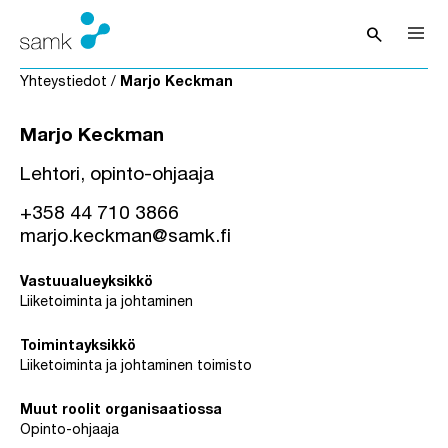
Siirry sisältöön
search
Avaa hak
Yhteystiedot
/
Marjo Keckman
Marjo Keckman
Lehtori, opinto-ohjaaja
+358 44 710 3866
marjo.keckman@samk.fi
Vastuualueyksikkö
Liiketoiminta ja johtaminen
Toimintayksikkö
Liiketoiminta ja johtaminen toimisto
Muut roolit organisaatiossa
Opinto-ohjaaja