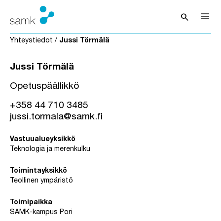
Siirry sisältöön
search
Avaa hak
Yhteystiedot
/
Jussi Törmälä
Jussi Törmälä
Opetuspäällikkö
+358 44 710 3485
jussi.tormala@samk.fi
Vastuualueyksikkö
Teknologia ja merenkulku
Toimintayksikkö
Teollinen ympäristö
Toimipaikka
SAMK-kampus Pori