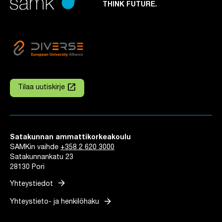
THINK FUTURE.
launch
Tilaa uutiskirje
Linkki avautuu uuteen välilehteen
Satakunnan ammattikorkeakoulu
SAMKin vaihde
+358 2 620 3000
Satakunnankatu 23
28130 Pori
arrow_forward
Yhteystiedot
arrow_forward
Yhteystieto- ja henkilöhaku