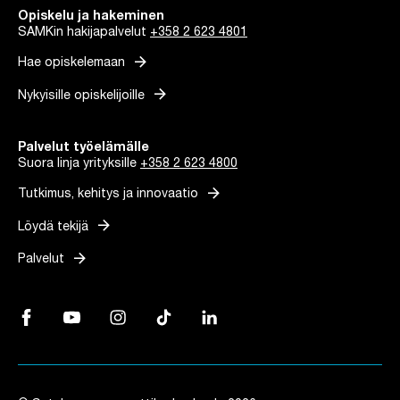
Opiskelu ja hakeminen
SAMKin hakijapalvelut
+358 2 623 4801
arrow_forward
Hae opiskelemaan
arrow_forward
Nykyisille opiskelijoille
Palvelut työelämälle
Suora linja yrityksille
+358 2 623 4800
arrow_forward
Tutkimus, kehitys ja innovaatio
arrow_forward
Löydä tekijä
arrow_forward
Palvelut
Facebook, Linkki avautuu uuteen välilehteen
YouTube, Linkki avautuu uuteen välilehteen
Instagram, Linkki avautuu uuteen välilehteen
TikTok, Linkki avautuu uuteen välilehteen
LinkedIn, Linkki avautuu uuteen vä