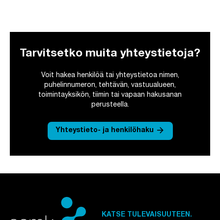
Tarvitsetko muita yhteystietoja?
Voit hakea henkilöä tai yhteystietoa nimen,
puhelinnumeron, tehtävän, vastuualueen,
toimintayksikön, tiimin tai vapaan hakusanan
perusteella.
arrow_forward
Yhteystieto- ja henkilöhaku
KATSE TULEVAISUUTEEN.