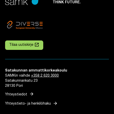
THINK FUTURE.
launch
Tilaa uutiskirje
Linkki avautuu uuteen välilehteen
Satakunnan ammattikorkeakoulu
SAMKin vaihde
+358 2 620 3000
Satakunnankatu 23
28130 Pori
arrow_forward
Yhteystiedot
arrow_forward
Yhteystieto- ja henkilöhaku