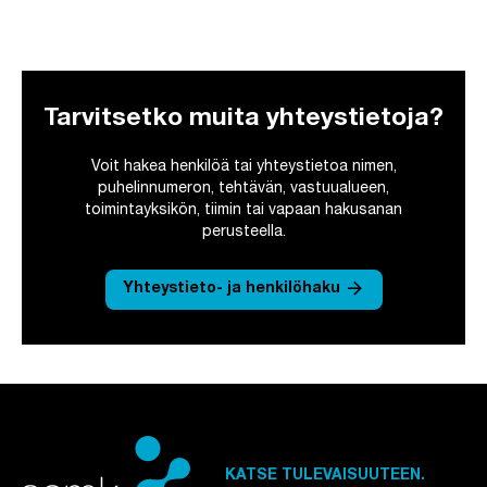
Tarvitsetko muita yhteystietoja?
Voit hakea henkilöä tai yhteystietoa nimen,
puhelinnumeron, tehtävän, vastuualueen,
toimintayksikön, tiimin tai vapaan hakusanan
perusteella.
arrow_forward
Yhteystieto- ja henkilöhaku
KATSE TULEVAISUUTEEN.