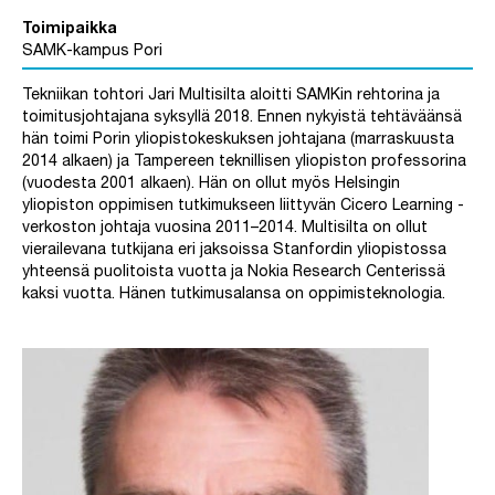
Toimipaikka
SAMK-kampus Pori
Tekniikan tohtori Jari Multisilta aloitti SAMKin rehtorina ja
toimitusjohtajana syksyllä 2018. Ennen nykyistä tehtäväänsä
hän toimi Porin yliopistokeskuksen johtajana (marraskuusta
2014 alkaen) ja Tampereen teknillisen yliopiston professorina
(vuodesta 2001 alkaen). Hän on ollut myös Helsingin
yliopiston oppimisen tutkimukseen liittyvän Cicero Learning -
verkoston johtaja vuosina 2011–2014. Multisilta on ollut
vierailevana tutkijana eri jaksoissa Stanfordin yliopistossa
yhteensä puolitoista vuotta ja Nokia Research Centerissä
kaksi vuotta. Hänen tutkimusalansa on oppimisteknologia.