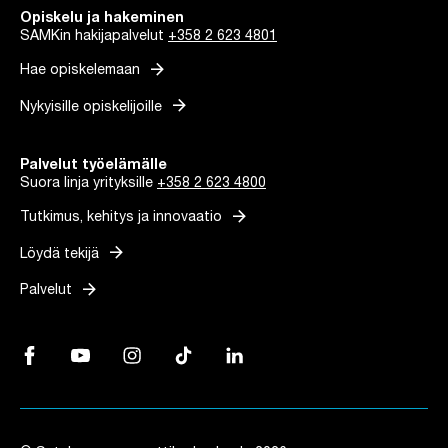
Opiskelu ja hakeminen
SAMKin hakijapalvelut
+358 2 623 4801
arrow_forward
Hae opiskelemaan
arrow_forward
Nykyisille opiskelijoille
Palvelut työelämälle
Suora linja yrityksille
+358 2 623 4800
arrow_forward
Tutkimus, kehitys ja innovaatio
arrow_forward
Löydä tekijä
arrow_forward
Palvelut
Facebook, Linkki avautuu uuteen välilehteen
YouTube, Linkki avautuu uuteen välilehteen
Instagram, Linkki avautuu uuteen välilehteen
TikTok, Linkki avautuu uuteen välilehteen
LinkedIn, Linkki avautuu uuteen vä