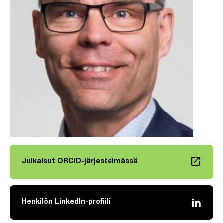
launch
Julkaisut ORCID-järjestelmässä
Linkki avautuu uuteen välilehteen
Henkilön LinkedIn-profiili