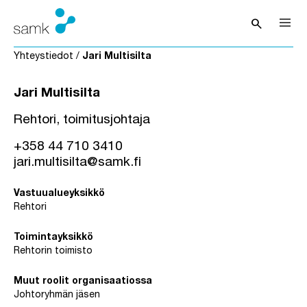
Siirry sisältöön
search
Avaa hak
Yhteystiedot
/
Jari Multisilta
Jari Multisilta
Rehtori, toimitusjohtaja
+358 44 710 3410
jari.multisilta@samk.fi
Vastuualueyksikkö
Rehtori
Toimintayksikkö
Rehtorin toimisto
Muut roolit organisaatiossa
Johtoryhmän jäsen