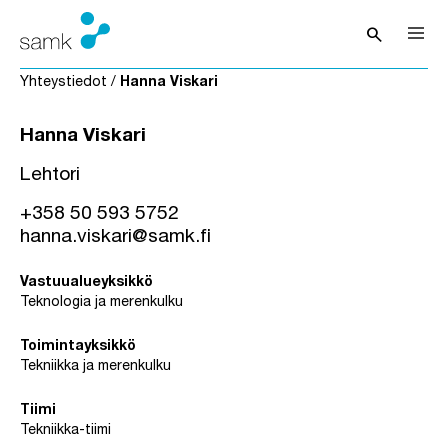
Siirry sisältöön
search
Avaa hak
Yhteystiedot
/
Hanna Viskari
Hanna Viskari
Lehtori
+358 50 593 5752
hanna.viskari@samk.fi
Vastuualueyksikkö
Teknologia ja merenkulku
Toimintayksikkö
Tekniikka ja merenkulku
Tiimi
Tekniikka-tiimi