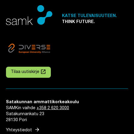
KATSE TULEVAISUUTEEN.
THINK FUTURE.
launch
Tilaa uutiskirje
Linkki avautuu uuteen välilehteen
Satakunnan ammattikorkeakoulu
SAMKin vaihde
+358 2 620 3000
Satakunnankatu 23
28130 Pori
arrow_forward
Yhteystiedot