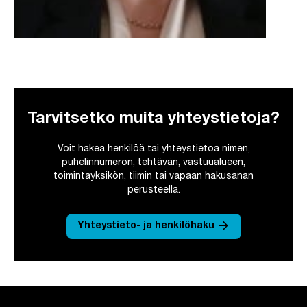
Tarvitsetko muita yhteystietoja?
Voit hakea henkilöä tai yhteystietoa nimen,
puhelinnumeron, tehtävän, vastuualueen,
toimintayksikön, tiimin tai vapaan hakusanan
perusteella.
arrow_forward
Yhteystieto- ja henkilöhaku