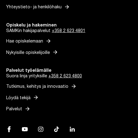
arrow_forward
Yhteystieto- ja henkilöhaku
Opiskelu ja hakeminen
SAMKin hakijapalvelut
+358 2 623 4801
arrow_forward
Hae opiskelemaan
arrow_forward
Nykyisille opiskelijoille
Palvelut työelämälle
Suora linja yrityksille
+358 2 623 4800
arrow_forward
Tutkimus, kehitys ja innovaatio
arrow_forward
Löydä tekijä
arrow_forward
Palvelut
Facebook, Linkki avautuu uuteen välilehteen
YouTube, Linkki avautuu uuteen välilehteen
Instagram, Linkki avautuu uuteen välilehteen
TikTok, Linkki avautuu uuteen välilehteen
LinkedIn, Linkki avautuu uuteen vä