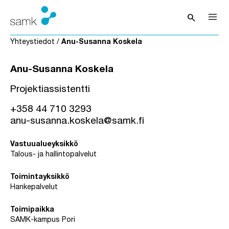
Siirry sisältöön
search
Avaa hak
Yhteystiedot
/
Anu-Susanna Koskela
Anu-Susanna Koskela
Projektiassistentti
+358 44 710 3293
anu-susanna.koskela@samk.fi
Vastuualueyksikkö
Talous- ja hallintopalvelut
Toimintayksikkö
Hankepalvelut
Toimipaikka
SAMK-kampus Pori