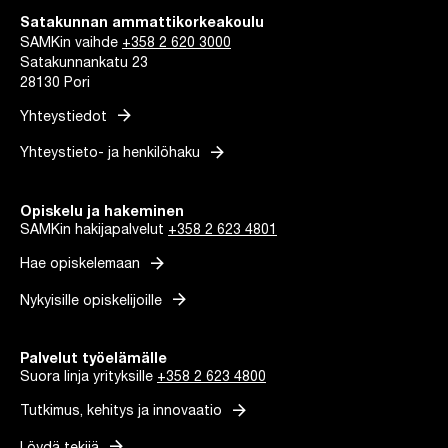
Satakunnan ammattikorkeakoulu
SAMKin vaihde
+358 2 620 3000
Satakunnankatu 23
28130 Pori
arrow_forward
Yhteystiedot
arrow_forward
Yhteystieto- ja henkilöhaku
Opiskelu ja hakeminen
SAMKin hakijapalvelut
+358 2 623 4801
arrow_forward
Hae opiskelemaan
arrow_forward
Nykyisille opiskelijoille
Palvelut työelämälle
Suora linja yrityksille
+358 2 623 4800
arrow_forward
Tutkimus, kehitys ja innovaatio
arrow_forward