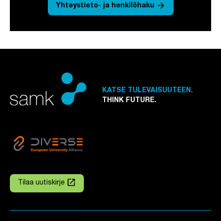
arrow_forward
Yhteystieto- ja henkilöhaku
KATSE TULEVAISUUTEEN.
THINK FUTURE.
launch
Tilaa uutiskirje
Linkki avautuu uuteen välilehteen