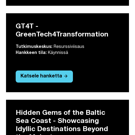
GT4T -
GreenTech4Transformation
Tutkimuskeskus:
Resurssiviisaus
Hankkeen tila:
Käynnissä
arrow_forward
Katsele hanketta
Hidden Gems of the Baltic
Sea Coast - Showcasing
Idyllic Destinations Beyond