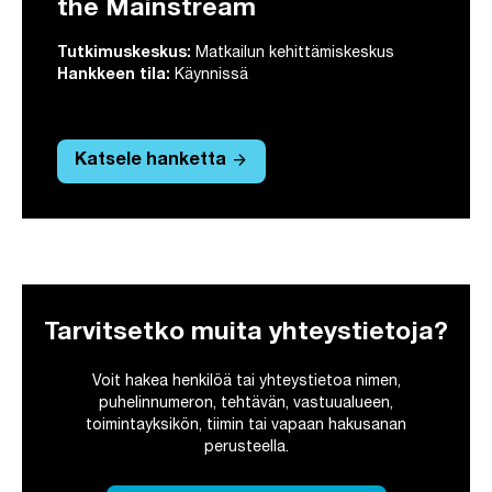
the Mainstream
Tutkimuskeskus:
Matkailun kehittämiskeskus
Hankkeen tila:
Käynnissä
arrow_forward
Katsele hanketta
Tarvitsetko muita yhteystietoja?
Voit hakea henkilöä tai yhteystietoa nimen,
puhelinnumeron, tehtävän, vastuualueen,
toimintayksikön, tiimin tai vapaan hakusanan
perusteella.