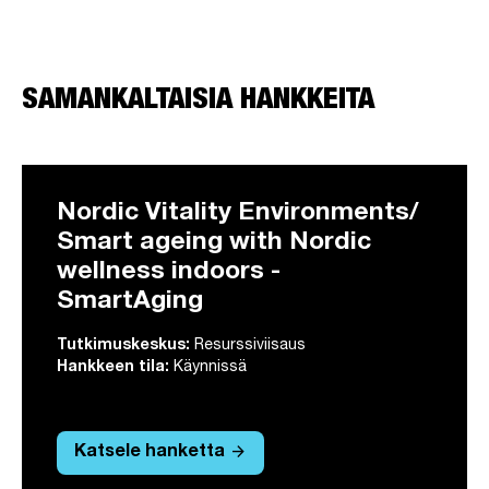
SAMANKALTAISIA HANKKEITA
Nordic Vitality Environments/
Smart ageing with Nordic
wellness indoors -
SmartAging
Tutkimuskeskus:
Resurssiviisaus
Hankkeen tila:
Käynnissä
arrow_forward
Katsele hanketta