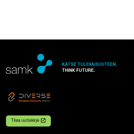
KATSE TULEVAISUUTEEN.
THINK FUTURE.
launch
Tilaa uutiskirje
Linkki avautuu uuteen välilehteen