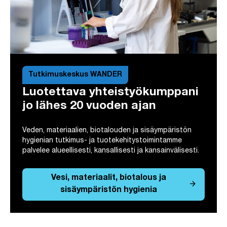
Tutkimuskeskus WANDER
Luotettava yhteistyökumppani
jo lähes 20 vuoden ajan
Veden, materiaalien, biotalouden ja sisäympäristön
hygienian tutkimus- ja tuotekehitystoimintamme
palvelee alueellisesti, kansallisesti ja kansainvälisesti.
Vesi, materiaalit, biotalous ja
arrow_forward
sisäympäristön hygienia