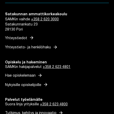
Satakunnan ammattikorkeakoulu
SAMKin vaihde
+358 2 620 3000
Satakunnankatu 23
28130 Pori
arrow_forward
Yhteystiedot
arrow_forward
Yhteystieto- ja henkilöhaku
Opiskelu ja hakeminen
SAMKin hakijapalvelut
+358 2 623 4801
arrow_forward
Hae opiskelemaan
arrow_forward
Nykyisille opiskelijoille
Palvelut työelämälle
Suora linja yrityksille
+358 2 623 4800
arrow_forward
Tutkimus, kehitys ja innovaatio