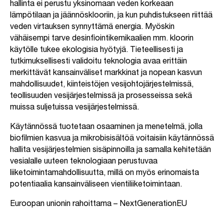
hallinta ei perustu yksinomaan veden korkeaan
lämpötilaan ja jäännösklooriin, ja kun puhdistukseen riittää
veden virtauksen synnyttämä energia. Myöskin
vähäisempi tarve desinfiointikemikaalien mm. kloorin
käytölle tukee ekologisia hyötyjä. Tieteellisesti ja
tutkimuksellisesti validoitu teknologia avaa erittäin
merkittävät kansainväliset markkinat ja nopean kasvun
mahdollisuudet, kiinteistöjen vesijohtojärjestelmissä,
teollisuuden vesijärjestelmissä ja prosesseissa sekä
muissa suljetuissa vesijärjestelmissä.
Käytännössä tuotetaan osaaminen ja menetelmä, jolla
biofilmien kasvua ja mikrobisisältöä voitaisiin käytännössä
hallita vesijärjestelmien sisäpinnoilla ja samalla kehitetään
vesialalle uuteen teknologiaan perustuvaa
liiketoimintamahdollisuutta, millä on myös erinomaista
potentiaalia kansainväliseen vientiliiketoimintaan.
Euroopan unionin rahoittama – NextGenerationEU