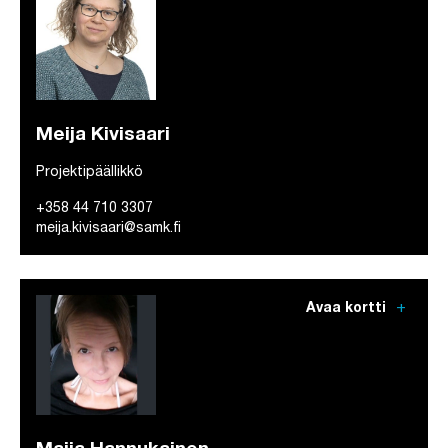
Meija Kivisaari
Projektipäällikkö
+358 44 710 3307
meija.kivisaari@samk.fi
add
Avaa kortti