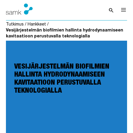
Siirry sisältöön
search
Avaa hak
Tutkimus
/
Hankkeet
/
Vesijärjestelmän biofilmien hallinta hydrodynaamiseen
kavitaatioon perustuvalla teknologialla
VESIJÄRJESTELMÄN BIOFILMIEN
HALLINTA HYDRODYNAAMISEEN
KAVITAATIOON PERUSTUVALLA
TEKNOLOGIALLA