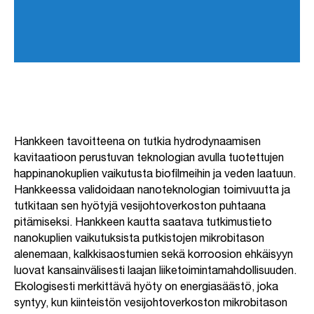
Hankkeen tavoitteena on tutkia hydrodynaamisen
kavitaatioon perustuvan teknologian avulla tuotettujen
happinanokuplien vaikutusta biofilmeihin ja veden laatuun.
Hankkeessa validoidaan nanoteknologian toimivuutta ja
tutkitaan sen hyötyjä vesijohtoverkoston puhtaana
pitämiseksi. Hankkeen kautta saatava tutkimustieto
nanokuplien vaikutuksista putkistojen mikrobitason
alenemaan, kalkkisaostumien sekä korroosion ehkäisyyn
luovat kansainvälisesti laajan liiketoimintamahdollisuuden.
Ekologisesti merkittävä hyöty on energiasäästö, joka
syntyy, kun kiinteistön vesijohtoverkoston mikrobitason