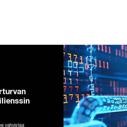
rturvan
ilienssin
me vahvistaa