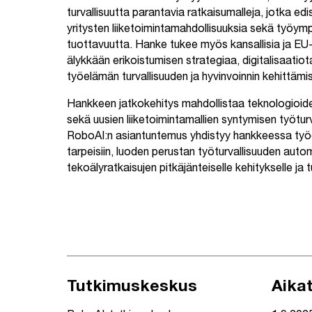
turvallisuutta parantavia ratkaisumalleja, jotka ed
yritysten liiketoimintamahdollisuuksia sekä työympä
tuottavuutta. Hanke tukee myös kansallisia ja EU-
älykkään erikoistumisen strategiaa, digitalisaatio
työelämän turvallisuuden ja hyvinvoinnin kehittämi
Hankkeen jatkokehitys mahdollistaa teknologioiden
sekä uusien liiketoimintamallien syntymisen työturv
RoboAI:n asiantuntemus yhdistyy hankkeessa työe
tarpeisiin, luoden perustan työturvallisuuden autom
tekoälyratkaisujen pitkäjänteiselle kehitykselle ja 
Tutkimuskeskus
Aika