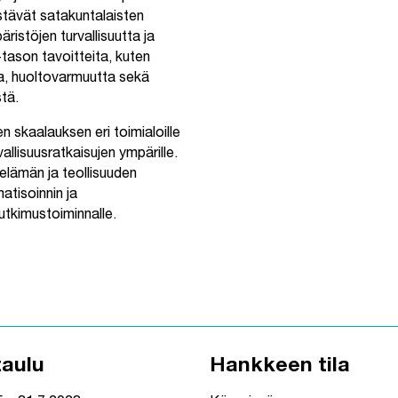
istävät satakuntalaisten
ristöjen turvallisuutta ja
tason tavoitteita, kuten
ta, huoltovarmuutta sekä
stä.
 skaalauksen eri toimialoille
allisuusratkaisujen ympärille.
lämän ja teollisuuden
atisoinnin ja
tutkimustoiminnalle.
taulu
Hankkeen tila