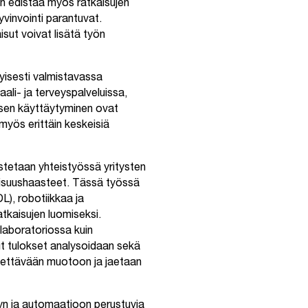
an edistää myös ratkaisujen
vinvointi parantuvat.
sut voivat lisätä työn
yisesti valmistavassa
aali- ja terveyspalveluissa,
isen käyttäytyminen ovat
 myös erittäin keskeisiä
tetaan yhteistyössä yritysten
allisuushaasteet. Tässä työssä
), robotiikkaa ja
atkaisujen luomiseksi.
 laboratoriossa kuin
t tulokset analysoidaan sekä
ettävään muotoon ja jaetaan
yyn ja automaatioon perustuvia