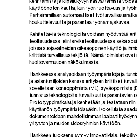
kehittämistä ja kilpailukyvyn kasvattamista voida
käyttöönoton kautta, kun työn tuottavuus ja työhy
Parhaimmillaan automaattiset työturvallisuusratkai
houkuttelevuutta ja parantaa työnantajakuvaa.
Kehitettäviä teknologioita voidaan hyödyntää erit
teollisuudessa, elintarviketeollisuudessa sekä sosi
joissa suojavälineiden oikeaoppinen käyttö ja ihm
kriittisiä turvallisuustekijöitä. Nämä toimialat ovat
huoltovarmuuden näkökulmasta.
Hankkeessa analysoidaan työympäristöjä ja tunnis
ja asiantuntijoiden kanssa erityisen kriittiset turv
sovelletaan koneoppimista (ML), syväoppimista (DL
tunnistusteknologioita turvallisuutta parantavien r
Prototyyppiratkaisuja kehitetään ja testataan niin
käytännön työympäristöissäkin. Kokeiluista saadu
dokumentoidaan mahdollisimman laajasti hyödynn
yritysten ja muiden sidosryhmien käyttöön.
Hankkeen tuloksena syntyy innovatiivisia, tekoäl