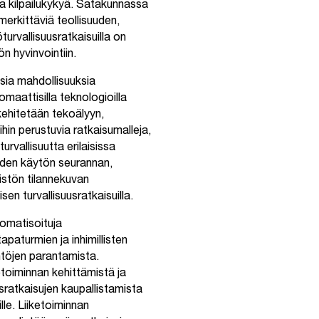
ja kilpailukykyä. Satakunnassa
erkittäviä teollisuuden,
turvallisuusratkaisuilla on
n hyvinvointiin.
sia mahdollisuuksia
maattisilla teknologioilla
kehitetään tekoälyyn,
hin perustuvia ratkaisumalleja,
urvallisuutta erilaisissa
iden käytön seurannan,
istön tilannekuvan
en turvallisuusratkaisuilla.
tomatisoituja
apaturmien ja inhimillisten
ntöjen parantamista.
etoiminnan kehittämistä ja
sratkaisujen kaupallistamista
lle. Liiketoiminnan