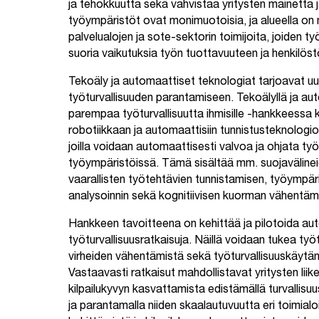
ja tehokkuutta sekä vahvistaa yritysten mainetta 
työympäristöt ovat monimuotoisia, ja alueella on m
palvelualojen ja sote-sektorin toimijoita, joiden työ
suoria vaikutuksia työn tuottavuuteen ja henkilöstö
Tekoäly ja automaattiset teknologiat tarjoavat uu
työturvallisuuden parantamiseen. Tekoälyllä ja auto
parempaa työturvallisuutta ihmisille -hankkeessa 
robotiikkaan ja automaattisiin tunnistusteknologioi
joilla voidaan automaattisesti valvoa ja ohjata työt
työympäristöissä. Tämä sisältää mm. suojaväline
vaarallisten työtehtävien tunnistamisen, työympär
analysoinnin sekä kognitiivisen kuorman vähentämis
Hankkeen tavoitteena on kehittää ja pilotoida au
työturvallisuusratkaisuja. Näillä voidaan tukea työt
virheiden vähentämistä sekä työturvallisuuskäytä
Vastaavasti ratkaisut mahdollistavat yritysten liik
kilpailukyvyn kasvattamista edistämällä turvallisuu
ja parantamalla niiden skaalautuvuutta eri toimialoi