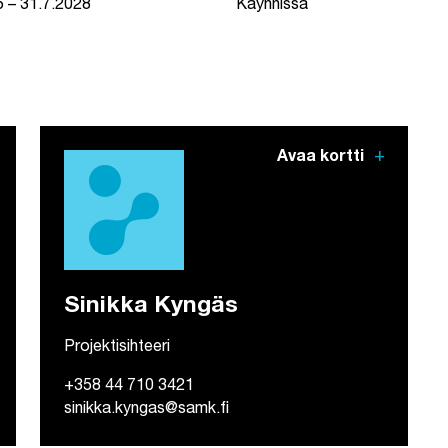
5 – 31.7.2028
Käynnissä
add
Avaa kortti
Sinikka Kyngäs
Projektisihteeri
+358 44 710 3421
sinikka.kyngas@samk.fi