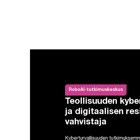
RoboAI-tutkimuskeskus
Teollisuuden kybe
ja digitaalisen res
vahvistaja
Kyberturvallisuuden tutkimuksem