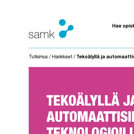
Siirry sisältöön
Hae opis
Tutkimus
/
Hankkeet
/
Tekoälyllä ja automaattis
TEKOÄLYLLÄ J
AUTOMAATTISI