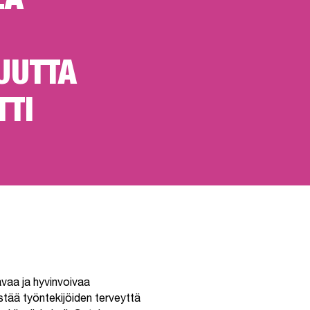
LA
UUTTA
TTI
avaa ja hyvinvoivaa
tää työntekijöiden terveyttä