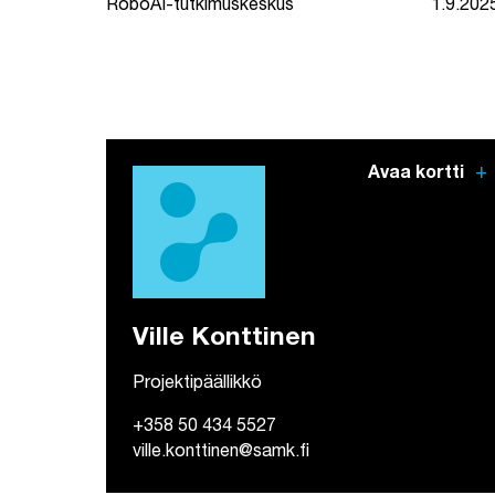
RoboAI-tutkimuskeskus
1.9.202
add
Avaa kortti
Ville Konttinen
Projektipäällikkö
+358 50 434 5527
ville.konttinen@samk.fi