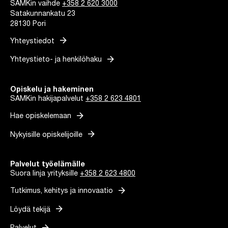
SAMKin vaihde
+358 2 620 3000
Satakunnankatu 23
28130 Pori
arrow_forward
Yhteystiedot
arrow_forward
Yhteystieto- ja henkilöhaku
Opiskelu ja hakeminen
SAMKin hakijapalvelut
+358 2 623 4801
arrow_forward
Hae opiskelemaan
arrow_forward
Nykyisille opiskelijoille
Palvelut työelämälle
Suora linja yrityksille
+358 2 623 4800
arrow_forward
Tutkimus, kehitys ja innovaatio
arrow_forward
Löydä tekijä
arrow_forward