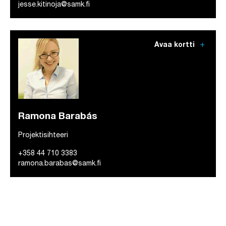
jesse.kitinoja@samk.fi
add
Avaa kortti
Ramona Barabás
Projektisihteeri
+358 44 710 3383
ramona.barabas@samk.fi