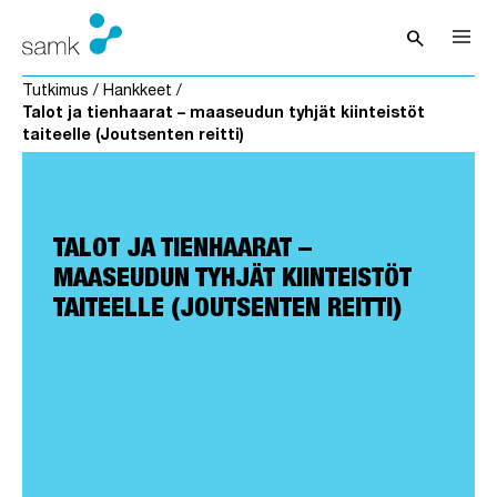
Siirry sisältöön
search
Avaa hak
Tutkimus
/
Hankkeet
/
Talot ja tienhaarat – maaseudun tyhjät kiinteistöt
taiteelle (Joutsenten reitti)
TALOT JA TIENHAARAT –
MAASEUDUN TYHJÄT KIINTEISTÖT
TAITEELLE (JOUTSENTEN REITTI)