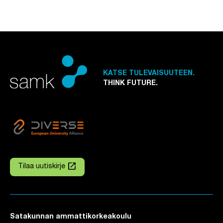
KATSE TULEVAISUUTEEN.
THINK FUTURE.
launch
Tilaa uutiskirje
Linkki avautuu uuteen välilehteen
Satakunnan ammattikorkeakoulu