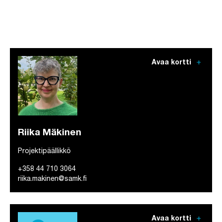
add
Avaa kortti
Riika Mäkinen
Projektipäällikkö
+358 44 710 3064
riika.makinen@samk.fi
add
Avaa kortti