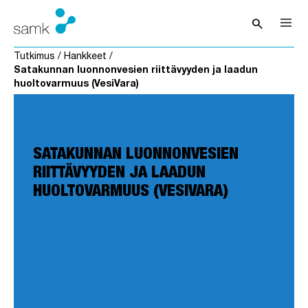
Siirry sisältöön
search
Avaa hak
Tutkimus
/
Hankkeet
/
Satakunnan luonnonvesien riittävyyden ja laadun
huoltovarmuus (VesiVara)
SATAKUNNAN LUONNONVESIEN
RIITTÄVYYDEN JA LAADUN
HUOLTOVARMUUS (VESIVARA)