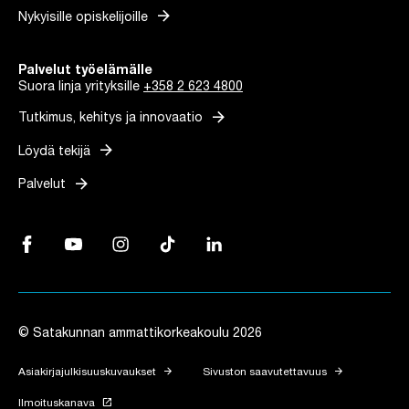
arrow_forward
Nykyisille opiskelijoille
Palvelut työelämälle
Suora linja yrityksille
+358 2 623 4800
arrow_forward
Tutkimus, kehitys ja innovaatio
arrow_forward
Löydä tekijä
arrow_forward
Palvelut
Facebook, Linkki avautuu uuteen välilehteen
YouTube, Linkki avautuu uuteen välilehteen
Instagram, Linkki avautuu uuteen välilehteen
TikTok, Linkki avautuu uuteen välilehteen
LinkedIn, Linkki avautuu uuteen vä
© Satakunnan ammattikorkeakoulu 2026
arrow_forward
arrow_forward
Asiakirjajulkisuuskuvaukset
Sivuston saavutettavuus
launch
Ilmoituskanava
Linkki avautuu uuteen välilehteen