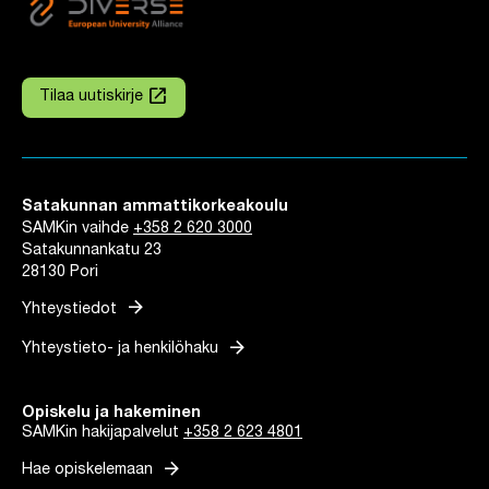
launch
Tilaa uutiskirje
Linkki avautuu uuteen välilehteen
Satakunnan ammattikorkeakoulu
SAMKin vaihde
+358 2 620 3000
Satakunnankatu 23
28130 Pori
arrow_forward
Yhteystiedot
arrow_forward
Yhteystieto- ja henkilöhaku
Opiskelu ja hakeminen
SAMKin hakijapalvelut
+358 2 623 4801
arrow_forward
Hae opiskelemaan