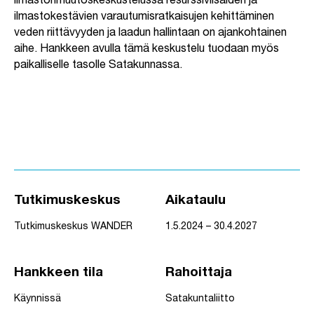
ilmastonmuutoskeskustelussa resurssiviisaiden ja
ilmastokestävien varautumisratkaisujen kehittäminen
veden riittävyyden ja laadun hallintaan on ajankohtainen
aihe. Hankkeen avulla tämä keskustelu tuodaan myös
paikalliselle tasolle Satakunnassa.
Tutkimuskeskus
Aikataulu
Tutkimuskeskus WANDER
1.5.2024 – 30.4.2027
Hankkeen tila
Rahoittaja
Käynnissä
Satakuntaliitto