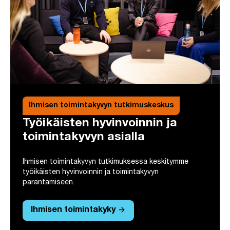
Ihmisen toimintakyvyn tutkimuskeskus
Työikäisten hyvinvoinnin ja
toimintakyvyn asialla
Ihmisen toimintakyvyn tutkimuksessa keskitymme
työikäisten hyvinvoinnin ja toimintakyvyn
parantamiseen.
arrow_forward
Ihmisen toimintakyky