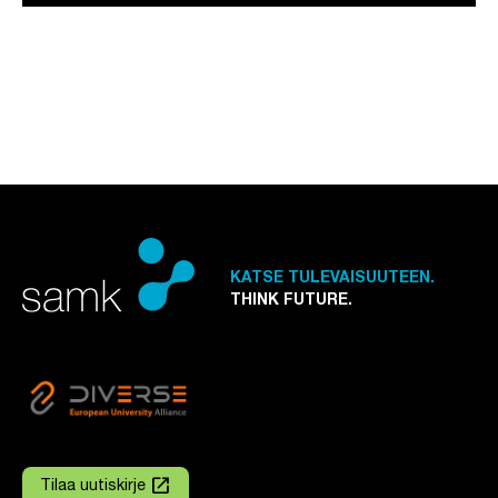
KATSE TULEVAISUUTEEN.
THINK FUTURE.
launch
Tilaa uutiskirje