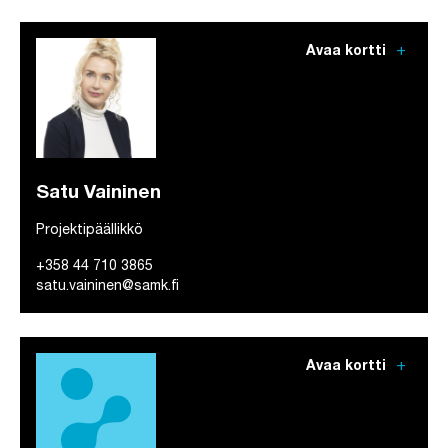
add
Avaa kortti
Satu Vaininen
Projektipäällikkö
+358 44 710 3865
satu.vaininen@samk.fi
add
Avaa kortti