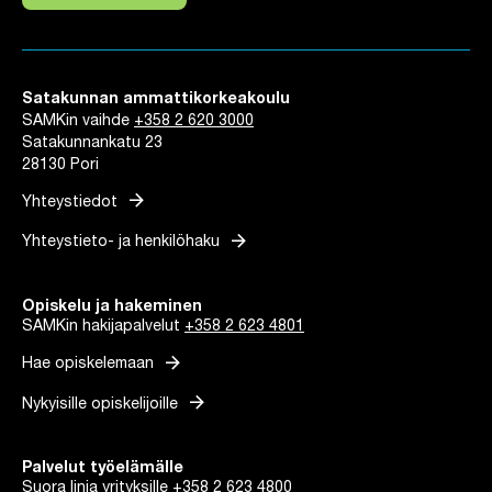
Linkki avautuu uuteen välilehteen
Satakunnan ammattikorkeakoulu
SAMKin vaihde
+358 2 620 3000
Satakunnankatu 23
28130 Pori
arrow_forward
Yhteystiedot
arrow_forward
Yhteystieto- ja henkilöhaku
Opiskelu ja hakeminen
SAMKin hakijapalvelut
+358 2 623 4801
arrow_forward
Hae opiskelemaan
arrow_forward
Nykyisille opiskelijoille
Palvelut työelämälle
Suora linja yrityksille
+358 2 623 4800