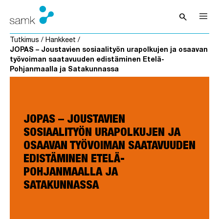
Siirry sisältöön
search
Avaa hak
Tutkimus
/
Hankkeet
/
JOPAS – Joustavien sosiaalityön urapolkujen ja osaavan
työvoiman saatavuuden edistäminen Etelä-
Pohjanmaalla ja Satakunnassa
JOPAS – JOUSTAVIEN
SOSIAALITYÖN URAPOLKUJEN JA
OSAAVAN TYÖVOIMAN SAATAVUUDEN
EDISTÄMINEN ETELÄ-
POHJANMAALLA JA
SATAKUNNASSA