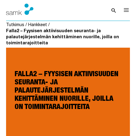
Siirry sisältöön
search
Avaa hak
Tutkimus
/
Hankkeet
/
Falla2 – Fyysisen aktiivisuuden seuranta- ja
palautejärjestelmän kehittäminen nuorille, joilla on
toimintarajoitteita
FALLA2 – FYYSISEN AKTIIVISUUDEN
SEURANTA- JA
PALAUTEJÄRJESTELMÄN
KEHITTÄMINEN NUORILLE, JOILLA
ON TOIMINTARAJOITTEITA