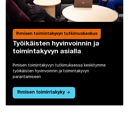
Ihmisen toimintakyvyn tutkimuskeskus
Työikäisten hyvinvoinnin ja
toimintakyvyn asialla
Ihmisen toimintakyvyn tutkimuksessa keskitymme
työikäisten hyvinvoinnin ja toimintakyvyn
parantamiseen.
arrow_forward
Ihmisen toimintakyky