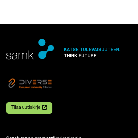
KATSE TULEVAISUUTEEN.
THINK FUTURE.
launch
Tilaa uutiskirje
Linkki avautuu uuteen välilehteen