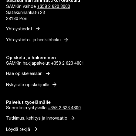
Satakunnan ammattikorkeakoulu
SAMKin vaihde
+358 2 620 3000
Satakunnankatu 23
28130 Pori
arrow_forward
Yhteystiedot
arrow_forward
Yhteystieto- ja henkilöhaku
Opiskelu ja hakeminen
SAMKin hakijapalvelut
+358 2 623 4801
arrow_forward
Hae opiskelemaan
arrow_forward
Nykyisille opiskelijoille
Palvelut työelämälle
Suora linja yrityksille
+358 2 623 4800
arrow_forward
Tutkimus, kehitys ja innovaatio
arrow_forward
Löydä tekijä