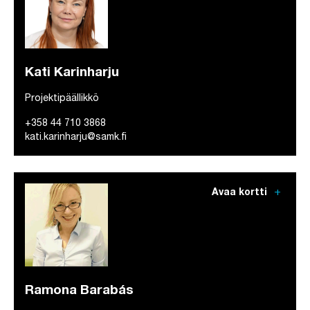
Kati Karinharju
Projektipäällikkö
+358 44 710 3868
kati.karinharju@samk.fi
add
Avaa kortti
Ramona Barabás