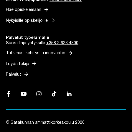
arrow_forward
Hae opiskelemaan
arrow_forward
Nykyisille opiskelijoille
Palvelut työelämälle
Suora linja yrityksille
+358 2 623 4800
arrow_forward
Tutkimus, kehitys ja innovaatio
arrow_forward
Löydä tekijä
arrow_forward
Palvelut
Facebook, Linkki avautuu uuteen välilehteen
YouTube, Linkki avautuu uuteen välilehteen
Instagram, Linkki avautuu uuteen välilehteen
TikTok, Linkki avautuu uuteen välilehteen
LinkedIn, Linkki avautuu uuteen vä
© Satakunnan ammattikorkeakoulu 2026