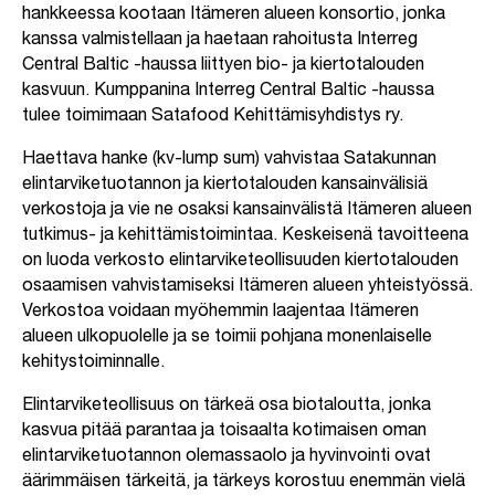
hankkeessa kootaan
Itämeren alueen konsortio, jonka
kanssa valmistellaan ja haetaan rahoitusta Interreg
Central Baltic -haussa liittyen bio- ja kiertotalouden
kasvuun. Kumppanina Interreg Central Baltic -haussa
tulee toimimaan Satafood Kehittämisyhdistys ry.
Haettava hanke (kv-lump sum) vahvistaa Satakunnan
elintarviketuotannon ja kiertotalouden kansainvälisiä
verkostoja ja vie ne osaksi kansainvälistä Itämeren alueen
tutkimus- ja kehittämistoimintaa. Keskeisenä tavoitteena
on luoda verkosto elintarviketeollisuuden kiertotalouden
osaamisen vahvistamiseksi Itämeren alueen yhteistyössä.
Verkostoa voidaan myöhemmin laajentaa Itämeren
alueen ulkopuolelle ja se toimii pohjana monenlaiselle
kehitystoiminnalle.
Elintarviketeollisuus on tärkeä osa biotaloutta, jonka
kasvua pitää parantaa ja toisaalta kotimaisen oman
elintarviketuotannon olemassaolo ja hyvinvointi ovat
äärimmäisen tärkeitä, ja tärkeys korostuu enemmän vielä