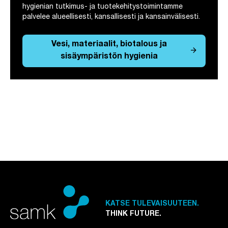
hygienian tutkimus- ja tuotekehitystoimintamme
palvelee alueellisesti, kansallisesti ja kansainvälisesti.
Vesi, materiaalit, biotalous ja
arrow_forward
sisäympäristön hygienia
KATSE TULEVAISUUTEEN.
THINK FUTURE.