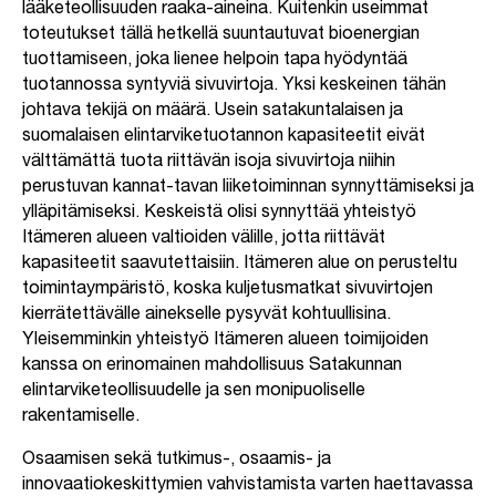
lääketeollisuuden raaka-aineina. Kuitenkin useimmat
toteutukset tällä hetkellä suuntautuvat
bioenergian
tuottamiseen, joka lienee helpoin tapa hyödyntää
tuotannossa syntyviä sivuvirtoja. Yksi keskeinen tähän
johtava tekijä on määrä. Usein satakuntalaisen ja
suomalaisen elintarviketuotannon kapasiteetit eivät
välttämättä tuota riittävän isoja sivuvirtoja niihin
perustuvan kannat-tavan liiketoiminnan synnyttämiseksi ja
ylläpitämiseksi. Keskeistä olisi synnyttää yhteistyö
Itämeren alueen valtioiden välille, jotta riittävät
kapasiteetit saavutettaisiin. Itämeren alue on perusteltu
toimintaympäristö, koska kuljetusmatkat sivuvirtojen
kierrätettävälle ainekselle pysyvät kohtuullisina.
Yleisemminkin yhteistyö Itämeren alueen toimijoiden
kanssa on erinomainen mahdollisuus Satakunnan
elintarviketeollisuudelle ja sen monipuoliselle
rakentamiselle.
Osaamisen sekä tutkimus-, osaamis- ja
innovaatiokeskittymien vahvistamista varten haettavassa