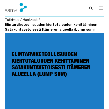
Siirry sisältöön
search
Avaa hak
Tutkimus
/
Hankkeet
/
Elintarviketeollisuuden kiertotalouden kehittäminen
Satakuntavetoisesti Itämeren alueella (Lump sum)
ELINTARVIKETEOLLISUUDEN
KIERTOTALOUDEN KEHITTÄMINEN
SATAKUNTAVETOISESTI ITÄMEREN
ALUEELLA (LUMP SUM)