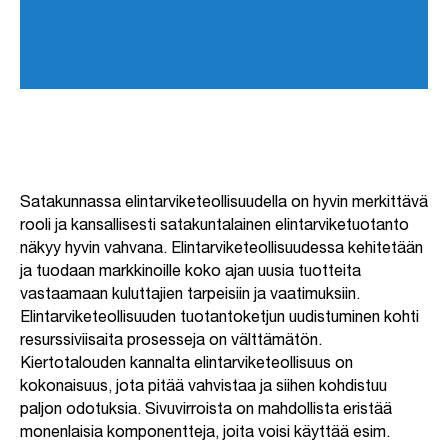
Satakunnassa elintarviketeollisuudella on hyvin merkittävä
rooli ja kansallisesti satakuntalainen elintarviketuotanto
näkyy hyvin vahvana. Elintarviketeollisuudessa kehitetään
ja tuodaan markkinoille koko ajan uusia tuotteita
vastaamaan kuluttajien tarpeisiin ja vaatimuksiin.
Elintarviketeollisuuden tuotantoketjun uudistuminen kohti
resurssiviisaita prosesseja on välttämätön.
Kiertotalouden kannalta elintarviketeollisuus on
kokonaisuus, jota pitää
vahvistaa ja siihen kohdistuu
paljon odotuksia. Sivuvirroista on mahdollista eristää
monenlaisia komponentteja, joita
voisi käyttää esim.