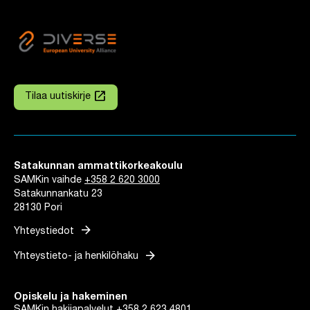
launch
Tilaa uutiskirje
Linkki avautuu uuteen välilehteen
Satakunnan ammattikorkeakoulu
SAMKin vaihde
+358 2 620 3000
Satakunnankatu 23
28130 Pori
arrow_forward
Yhteystiedot
arrow_forward
Yhteystieto- ja henkilöhaku
Opiskelu ja hakeminen
SAMKin hakijapalvelut
+358 2 623 4801