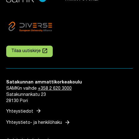
launch
Tilaa uutiskirje
Linkki avautuu uuteen välilehteen
Satakunnan ammattikorkeakoulu
SAMKin vaihde
+358 2 620 3000
Satakunnankatu 23
28130 Pori
arrow_forward
Yhteystiedot
arrow_forward
Yhteystieto- ja henkilöhaku