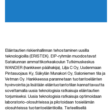
Eläintautien riskienhallinnan tehostaminen uusilla
teknologioilla (ERISTEK). EIP-ryhmän muodostavat
Satakunnan ammattikorkeakoulun Tutkimuskeskus
WANDER (hankkeen päähakija), Lilja C Oy, Uudenmaan
Pintasuojaus Ky, Säkylän Munakori Oy, Saloniemen tila ja
Vetman Oy. Hankkeessa parannetaan tuotantoeläinten
hyvinvointia ja lisätään eläintuotantotilan kannattavuutta
soveltamalla uusia teknologisia ratkaisuja eläintautien
torjumiseksi. Uusia teknologisia ratkaisuja optimoidaan
laboratorio-olosuhteissa ja pilotoidaan tosielämän
olosuhteissa tuotantoeläintiloilla. Tieteellisellä