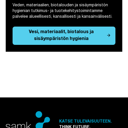
Veden, materiaalien, biotalouden ja sisäympäristön
hygienian tutkimus- ja tuotekehitystoimintamme
palvelee alueellisesti, kansallisesti ja kansainvälisesti.
Vesi, materiaalit, biotalous ja
arrow_forward
sisäympäristön hygienia
KATSE TULEVAISUUTEEN.
THINK FUTURE.