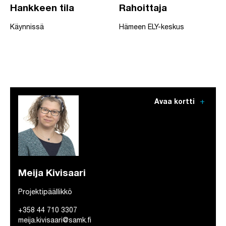
Hankkeen tila
Rahoittaja
Käynnissä
Hämeen ELY-keskus
add
Avaa kortti
Meija Kivisaari
Projektipäällikkö
+358 44 710 3307
meija.kivisaari@samk.fi