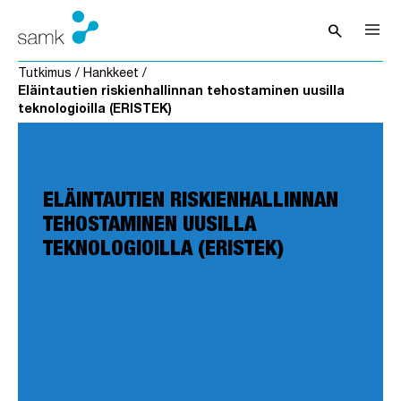
Siirry sisältöön
search
Avaa hak
Tutkimus
/
Hankkeet
/
Eläintautien riskienhallinnan tehostaminen uusilla
teknologioilla (ERISTEK)
ELÄINTAUTIEN RISKIENHALLINNAN
TEHOSTAMINEN UUSILLA
TEKNOLOGIOILLA (ERISTEK)