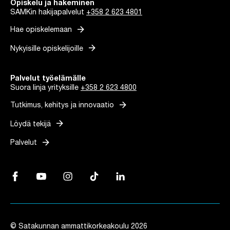
Opiskelu ja hakeminen
SAMKin hakijapalvelut
+358 2 623 4801
arrow_forward
Hae opiskelemaan
arrow_forward
Nykyisille opiskelijoille
Palvelut työelämälle
Suora linja yrityksille
+358 2 623 4800
arrow_forward
Tutkimus, kehitys ja innovaatio
arrow_forward
Löydä tekijä
arrow_forward
Palvelut
Facebook, Linkki avautuu uuteen välilehteen
YouTube, Linkki avautuu uuteen välilehteen
Instagram, Linkki avautuu uuteen välilehteen
TikTok, Linkki avautuu uuteen välilehteen
LinkedIn, Linkki avautuu uuteen vä
© Satakunnan ammattikorkeakoulu 2026