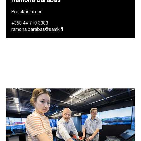
Ramona Barabás
Projektisihteeri
+358 44 710 3383
ramona.barabas@samk.fi