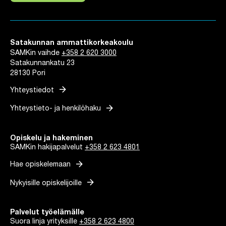
Satakunnan ammattikorkeakoulu
SAMKin vaihde
+358 2 620 3000
Satakunnankatu 23
28130 Pori
arrow_forward
Yhteystiedot
arrow_forward
Yhteystieto- ja henkilöhaku
Opiskelu ja hakeminen
SAMKin hakijapalvelut
+358 2 623 4801
arrow_forward
Hae opiskelemaan
arrow_forward
Nykyisille opiskelijoille
Palvelut työelämälle
Suora linja yrityksille
+358 2 623 4800