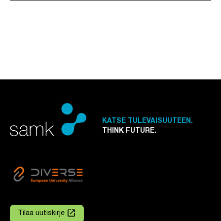
KATSE TULEVAISUUTEEN.
THINK FUTURE.
launch
Tilaa uutiskirje
Linkki avautuu uuteen välilehteen