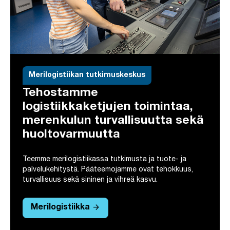
Merilogistiikan tutkimuskeskus
Tehostamme
logistiikkaketjujen toimintaa,
merenkulun turvallisuutta sekä
huoltovarmuutta
Teemme merilogistiikassa tutkimusta ja tuote- ja
palvelukehitystä. Pääteemojamme ovat tehokkuus,
turvallisuus sekä sininen ja vihreä kasvu.
arrow_forward
Merilogistiikka