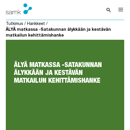
Siirry sisältöön
search
Avaa hak
Tutkimus
/
Hankkeet
/
ÄLYÄ matkassa -Satakunnan älykkään ja kestävän
matkailun kehittämishanke
ÄLYÄ MATKASSA -SATAKUNNAN
ÄLYKKÄÄN JA KESTÄVÄN
MATKAILUN KEHITTÄMISHANKE