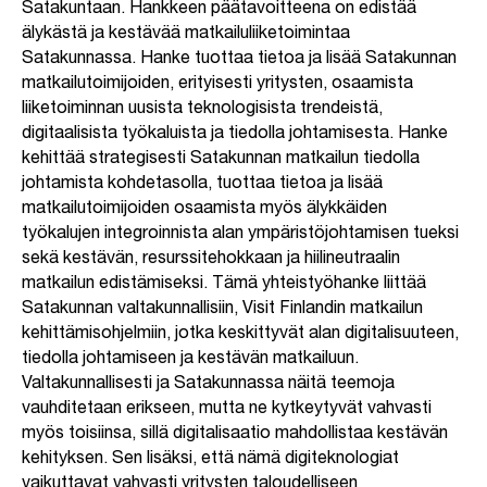
Satakuntaan. Hankkeen päätavoitteena on edistää
älykästä ja kestävää matkailuliiketoimintaa
Satakunnassa. Hanke tuottaa tietoa ja lisää Satakunnan
matkailutoimijoiden, erityisesti yritysten, osaamista
liiketoiminnan uusista teknologisista trendeistä,
digitaalisista työkaluista ja tiedolla johtamisesta. Hanke
kehittää strategisesti Satakunnan matkailun tiedolla
johtamista kohdetasolla, tuottaa tietoa ja lisää
matkailutoimijoiden osaamista myös älykkäiden
työkalujen integroinnista alan ympäristöjohtamisen tueksi
sekä kestävän, resurssitehokkaan ja hiilineutraalin
matkailun edistämiseksi. Tämä yhteistyöhanke liittää
Satakunnan valtakunnallisiin, Visit Finlandin matkailun
kehittämisohjelmiin, jotka keskittyvät alan digitalisuuteen,
tiedolla johtamiseen ja kestävän matkailuun.
Valtakunnallisesti ja Satakunnassa näitä teemoja
vauhditetaan erikseen, mutta ne kytkeytyvät vahvasti
myös toisiinsa, sillä digitalisaatio mahdollistaa kestävän
kehityksen. Sen lisäksi, että nämä digiteknologiat
vaikuttavat vahvasti yritysten taloudelliseen