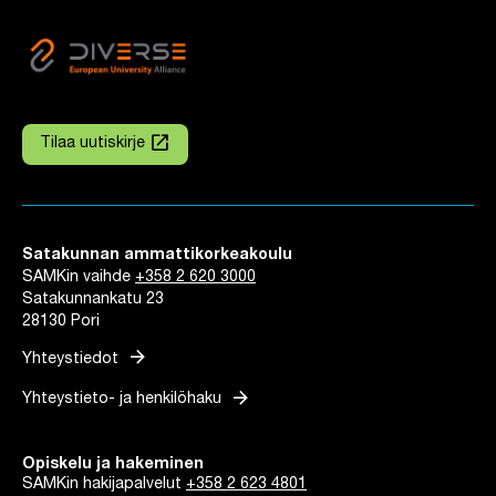
launch
Tilaa uutiskirje
Linkki avautuu uuteen välilehteen
Satakunnan ammattikorkeakoulu
SAMKin vaihde
+358 2 620 3000
Satakunnankatu 23
28130 Pori
arrow_forward
Yhteystiedot
arrow_forward
Yhteystieto- ja henkilöhaku
Opiskelu ja hakeminen
SAMKin hakijapalvelut
+358 2 623 4801