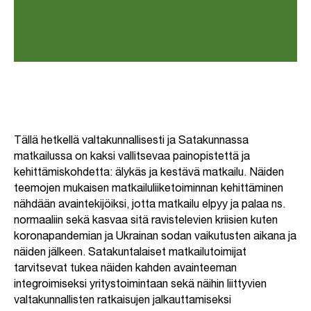
Tällä hetkellä valtakunnallisesti ja Satakunnassa
matkailussa on kaksi vallitsevaa painopistettä ja
kehittämiskohdetta: älykäs ja kestävä matkailu. Näiden
teemojen mukaisen matkailuliiketoiminnan kehittäminen
nähdään avaintekijöiksi, jotta matkailu elpyy ja palaa ns.
normaaliin sekä kasvaa sitä ravistelevien kriisien kuten
koronapandemian ja Ukrainan sodan vaikutusten aikana ja
näiden jälkeen. Satakuntalaiset matkailutoimijat
tarvitsevat tukea näiden kahden avainteeman
integroimiseksi yritystoimintaan sekä näihin liittyvien
valtakunnallisten ratkaisujen jalkauttamiseksi