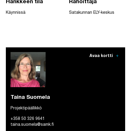
Hankkeen tila
Rahoittaja
Käynnissä
Satakunnan ELY-keskus
add
Avaa kortti
Taina Suomela
Projektipäällikkö
+358 50 326 9641
taina.suomela@samk.fi