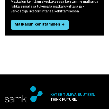
Matkailun kehittämiskeskuksessa kehitämme matkailua
rohkaisemalla ja tukemalla matkailuyrittäjiä ja -
verkostoja liiketoimintansa kehittämisessä.
arrow_forward
Matkailun kehittäminen
KATSE TULEVAISUUTEEN.
THINK FUTURE.