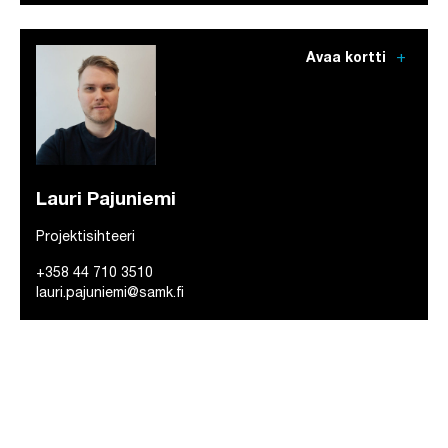
add
Avaa kortti
Lauri Pajuniemi
Projektisihteeri
+358 44 710 3510
lauri.pajuniemi@samk.fi