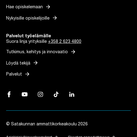
arrow_forward
Hae opiskelemaan
arrow_forward
Nykyisille opiskelijoille
Palvelut työelämälle
Suora linja yrityksille
+358 2 623 4800
arrow_forward
Tutkimus, kehitys ja innovaatio
arrow_forward
Löydä tekijä
arrow_forward
Palvelut
Facebook, Linkki avautuu uuteen välilehteen
YouTube, Linkki avautuu uuteen välilehteen
Instagram, Linkki avautuu uuteen välilehteen
TikTok, Linkki avautuu uuteen välilehteen
LinkedIn, Linkki avautuu uuteen vä
© Satakunnan ammattikorkeakoulu 2026
arrow_forward
arrow_forward