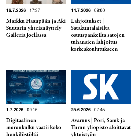
16.7.2026
17:37
14.7.2026
08:00
Markku Haanpään ja Aki
Lahjoitukset |
Suutarin yhteisnäyttely
Satakuntalaisilta
Galleria Joellassa
osuuspankeilta satojen
tuhansien lahjoitus
korkeakoulutukseen
1.7.2026
09:16
25.6.2026
07:45
Digitaalinen
Avaruus | Pori, Samk ja
merenkulku vaatii koko
Turun yliopisto aloittavat
henkilöstöltä
yhteistyön