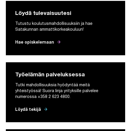
Löydä tulevaisuutesi
Tutustu koulutusmahdollisuuksiin ja hae
Satakunnan ammattikorkeakouluun!
arrow_forward
Hae opiskelemaan
Työelämän palveluksessa
Tutki mahdollisuuksia hyödyntää meitä
yhteistyössä! Suora linja yrityksille palvelee
numerossa +358 2 623 4800.
arrow_forward
Löydä tekijä