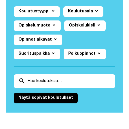
expand_more
expand_more
Koulutustyyppi
Koulutusala
expand_more
expand_more
Opiskelumuoto
Opiskelukieli
expand_more
Opinnot alkavat
expand_more
expand_more
Suorituspaikka
Polkuopinnot
Poista aktiivinen suodatin painamalla suodatinta
Tutkintohaku
search
Näytä sopivat koulutukset