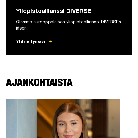
Yliopistoallianssi DIVERSE
Olemme eurooppalaisen yliopistoallianssi DIVERSEn
jäsen.
arrow_forward
Yhteistyössä
AJANKOHTAISTA