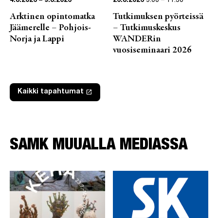
4.8.2026 – 9.8.2026
26.8.2026
9:00
–
11:30
Arktinen opintomatka
Tutkimuksen pyörteissä
Jäämerelle – Pohjois-
– Tutkimuskeskus
Norja ja Lappi
WANDERin
vuosiseminaari 2026
launch
Kaikki tapahtumat
Linkki avautuu uuteen välilehteen
SAMK MUUALLA MEDIASSA