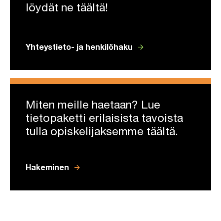
löydät ne täältä!
arrow_forward
Yhteystieto- ja henkilöhaku
Miten meille haetaan? Lue
tietopaketti erilaisista tavoista
tulla opiskelijaksem­me täältä.
arrow_forward
Hakeminen