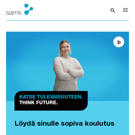
Siirry sisältöön
search
Avaa hak
play_arrow
Pysäytä
KATSE TULEVAISUUTEEN.
THINK FUTURE.
Löydä sinulle sopiva koulutus