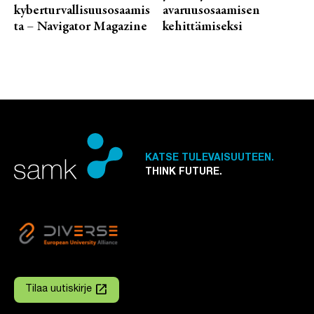
kyberturvallisuusosaamis
avaruusosaamisen
ta – Navigator Magazine
kehittämiseksi
KATSE TULEVAISUUTEEN.
THINK FUTURE.
launch
Tilaa uutiskirje
Linkki avautuu uuteen välilehteen