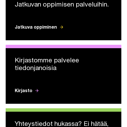
Jatkuvan oppimisen palveluihin.
arrow_forward
Jatkuva oppiminen
Kirjastomme palvelee
tiedonjanoisia
arrow_forward
Kirjasto
Yhteystiedot hukassa? Ei hätää,