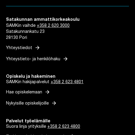
Satakunnan ammattikorkeakoulu
SAMKin vaihde
+358 2 620 3000
Satakunnankatu 23
28130 Pori
arrow_forward
Yhteystiedot
arrow_forward
Yhteystieto- ja henkilöhaku
Opiskelu ja hakeminen
SAMKin hakijapalvelut
+358 2 623 4801
arrow_forward
Hae opiskelemaan
arrow_forward
Nykyisille opiskelijoille
Palvelut työelämälle
Suora linja yrityksille
+358 2 623 4800