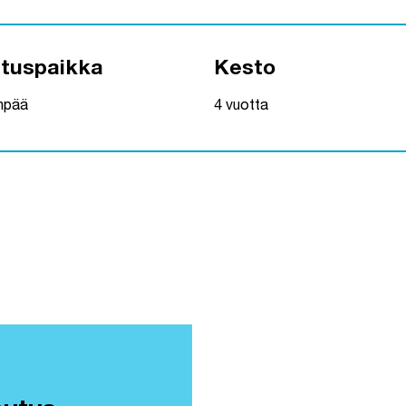
ituspaikka
Kesto
npää
4 vuotta