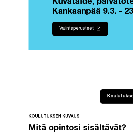
Kuvataide, päivätot
Kankaanpää 9.3. - 23
launch
Valintaperusteet
Koulutuks
KOULUTUKSEN KUVAUS
Mitä opintosi sisältävät?