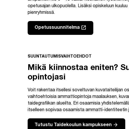
opetusajan ulkopuolella. Lisäksi opiskeluun kuuluu 
pienryhmissä.
launch
Opetussuunnitelma
Linkki avautuu uuteen välileh
SUUNTAUTUMISVAIHTOEHDOT
Mikä kiinnostaa eniten? S
opintojasi
Voit rakentaa itsellesi soveltuvan kuvataiteilijan 
vaihtoehtoisia ammattiopintoja maalauksen, kuvan
taidegrafiikan alueilta. Eri osaamisia yhdistelemäll
itselleen sopivaa osaamista ammatti-identiteetin ja 
arrow_forward
Tutustu Taidekoulun kampukseen