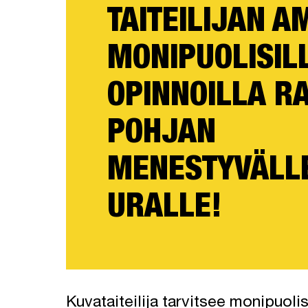
TAITEILIJAN A
MONIPUOLISIL
OPINNOILLA R
POHJAN
MENESTYVÄLL
URALLE!
Kuvataiteilija tarvitsee monipuolist