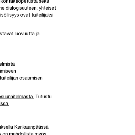
 kontaktiopetusta sekä
me dialogisuuteen: yhteiset
söllisyys ovat taiteilijaksi
stavat luovuutta ja
elmistä
tämiseen
taiteilijan osaamisen
osuunnitelmasta.
Tutustu
issa.
uksella Kankaanpäässä
ely on mahdollista myös