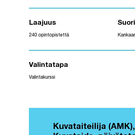
Laajuus
Suor
240 opintopistettä
Kankaa
Valintatapa
Valintakurssi
Kuvataiteilija (AMK),