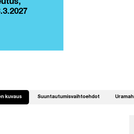
eutus,
.3.2027
en kuvaus
Suuntautumisvaihtoehdot
Uramahd