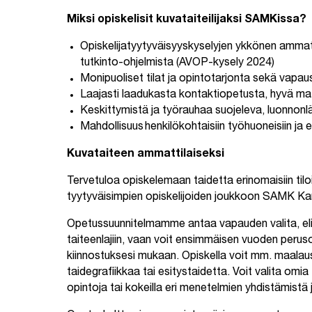
Miksi opiskelisit kuvataiteilijaksi SAMKissa?
Opiskelijatyytyväisyyskyselyjen ykkönen ammat
tutkinto-ohjelmista (AVOP-kysely 2024)
Monipuoliset tilat ja opintotarjonta sekä vapaus 
Laajasti laadukasta kontaktiopetusta, hyvä mate
Keskittymistä ja työrauhaa suojeleva, luonnonl
Mahdollisuus henkilökohtaisiin työhuoneisiin ja eril
Kuvataiteen ammattilaiseksi
Tervetuloa opiskelemaan taidetta erinomaisiin t
tyytyväisimpien opiskelijoiden joukkoon SAMK K
Opetussuunnitelmamme antaa vapauden valita, eli e
taiteenlajiin, vaan voit ensimmäisen vuoden peruso
kiinnostuksesi mukaan. Opiskella voit mm. maalau
taidegrafiikkaa tai esitystaidetta. Voit valita omia
opintoja tai kokeilla eri menetelmien yhdistämistä j