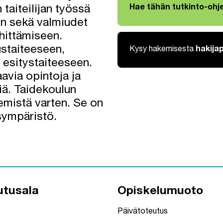
Hae tähän tutkinto-oh
taiteilijan työssä
Linkki avautuu uuteen väli
en sekä valmiudet
ehittämiseen.
staiteeseen,
Kysy hakemisesta
hakija
 esitystaiteeseen.
aavia opintoja ja
ä. Taidekoulun
emistä varten. Se on
isympäristö.
utusala
Opiskelumuoto
Päivätoteutus