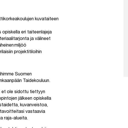
tikorkeakoulujen kuvataiteen
opiskella eri taiteenlajeja
riaalitarjonta ja välineet
äheinen miljöö
aisiin projektitiloihin
iloihimme Suomen
ankaanpään Taidekouluun.
t ole sidottu tiettyyn
pintojen jälkeen opiskella
staidetta, kuvanveistoa,
 tavoitteitasi vastaavia
a raja-alueita.