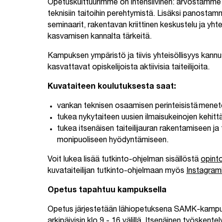
Opetuskulttuurimme on intensiivinen: arvostamme
teknisiin taitoihin perehtymistä. Lisäksi panostam
seminaarit, rakentavan kriittinen keskustelu ja yhtei
kasvamisen kannalta tärkeitä.
Kampuksen ympäristö ja tiivis yhteisöllisyys kannu
kasvattavat opiskelijoista aktiivisia taiteilijoita.
Kuvataiteen koulutuksesta saat:
vankan teknisen osaamisen perinteisistä menet
tukea nykytaiteen uusien ilmaisukeinojen kehit
tukea itsenäisen taiteilijauran rakentamiseen ja 
monipuoliseen hyödyntämiseen.
Voit lukea lisää tutkinto-ohjelman sisällöstä
opint
kuvataiteilijan tutkinto-ohjelmaan myös
Instagram
Opetus tapahtuu kampuksella
Opetus järjestetään lähiopetuksena SAMK-kamp
arkipäivisin klo 9 - 16 välillä. Itsenäinen työskent