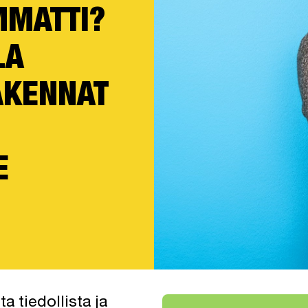
MMATTI?
LA
AKENNAT
E
a tiedollista ja