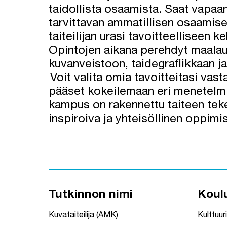
taidollista osaamista. Saat vapaan 
tarvittavan ammatillisen osaamis
taiteilijan urasi tavoitteelliseen k
Opintojen aikana perehdyt maalau
kuvanveistoon, taidegrafiikkaan ja
Voit valita omia tavoitteitasi vast
pääset kokeilemaan eri menetelmi
kampus on rakennettu taiteen tek
inspiroiva ja yhteisöllinen oppim
Tutkinnon nimi
Koul
Kuvataiteilija (AMK)
Kulttuuri