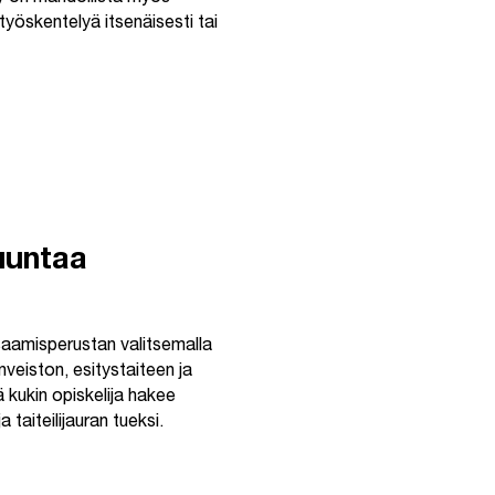
työskentelyä itsenäisesti tai
teen
uuntaa
osaamisperustan valitsemalla
veiston, esitystaiteen ja
ä kukin opiskelija hakee
taiteilijauran tueksi.