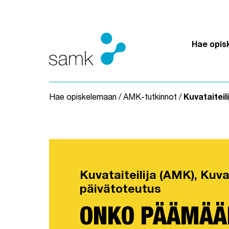
Siirry sisältöön
Hae opis
Hae opiskelemaan
/
AMK-tutkinnot
/
Kuvataiteil
Kuvataiteilija (AMK), Kuva
päivätoteutus
ONKO PÄÄMÄÄ